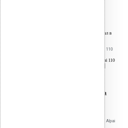
вентиляции.
3,600.00
р.
Цена за шт.
Оставить заявку
Вы только что добавили материал в
корзину:
Патрубок для дефлектора Alpai 110
Перейти в корзину
Продолжить
Читать далее
Быстрый просмотр
Патрубок для дефлектора
Alpai 110
0
out of 5
Патрубок Vilpe для дефлектора Alpai