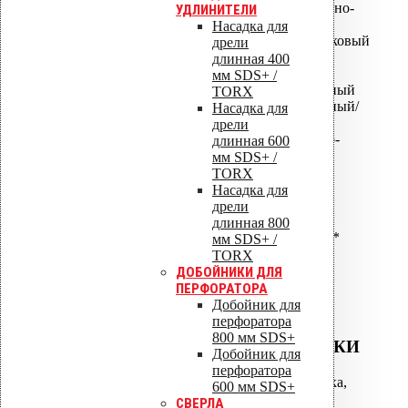
ALIPAI-110 дефлектор - Темно-
УДЛИНИТЕЛИ
серый
Насадка для
ALIPAI-110 дефлектор коньковый
дрели
ALIPAI-14 110 дефлектор
длинная 400
коньковый
мм SDS+ /
ALIPAI-110 дефлектор скатный
TORX
ALIPAI-110 дефлектор скатный/
Насадка для
пологий
дрели
ALIPAI ПВХ -Ворот Светло-
длинная 600
серый
мм SDS+ /
ALIPAI ПВХ -Ворот Темно-
TORX
серый
Насадка для
ALIPAI-160 дефлектор*
дрели
ALIPAI-160/620 дефлектор*
длинная 800
ALIPAI-160/1000 дефлектор*
мм SDS+ /
ALIPAI-160 дефлектор
TORX
коньковый*
ДОБОЙНИКИ ДЛЯ
ПЕРФОРАТОРА
Добойник для
перфоратора
800 мм SDS+
ВОДОСТОЧНЫЕ ВОРОНКИ
Добойник для
перфоратора
АМ-050 водосточная воронка,
600 мм SDS+
фланец битум
СВЕРЛА