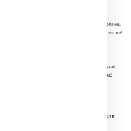
фланец (темно-серый)
0
out of 5
Дефлектор Vilpe Alpai 110 ПВХ фланец
110 мм, цвет тёмно-серый. Кровельный
аэратор для вентиляции
подкровельного пространства.
Полипропилен. Предотвращает
образование конденсата и вздутий
гидроизоляции. 1 шт. на 50-100 м2
кровли.
1,700.00
р.
Цена за шт.
Оставить заявку
Вы только что добавили материал в
корзину: