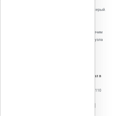
ПВХ-ворот Vilpe для монтажа
дефлектора Alpai, цвет светло-серый.
Герметизирующая манжета из
пластифицированного ПВХ.
Приваривается к мембране горячим
воздухом. 100% герметичность узла
прохода.
2,000.00
р.
Цена за шт.
Оставить заявку
Вы только что добавили материал в
корзину:
Дефлектор коньковый Alpai-14 110
Перейти в корзину
Продолжить
Читать далее