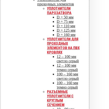
УПЛОТНИТЕЛИ ДЛЯ
проходных элементов
УПЛОТНИТЕЛИ
БИТУМНЫХ КРОВЕЛЬ
ПАРОЗАТВОРА
D = 50 мм
NO -1 000 -040 FELT -
D = 75 мм
ROOFSEAL уплотнитель
D = 110 мм
NO -2 050 -060 FELT -
D = 125 мм
ROOFSEAL уплотнитель
D = 160 мм
NO -3 075 -090 FELT -
УПЛОТНИТЕЛИ ДЛЯ
ROOFSEAL уплотнитель
ПРОХОДНЫХ
NO -4 110 -125 FELT -
ЭЛЕМЕНТОВ НА ПВХ
ROOFSEAL уплотнитель
КРОВЛЯХ
NO -4,5 130 -140 FELT -
12 – 100 мм
ROOFSEAL уплотнитель
светло серый
NO -5 150 -175 FELT -
12 – 100 мм
ROOFSEAL уплотнитель
темно серый
NO -6 200 -250 FELT -
100 – 160 мм
ROOFSEAL уплотнитель
светло серый
NO -7 275 -325 FELT -
100 – 160 мм
ROOFSEAL уплотнитель
темно серый
NO -8 350 -400 FELT -
РАЗЪЕМНЫЕ
ROOFSEAL уплотнитель
УПЛОТНИТЕЛИ С
NO -9 500 -575 FELT -
КРУГЛЫМ
ROOFSEAL уплотнитель
СЕЧЕНИЕМ
NO -10 600 -675 FELT -