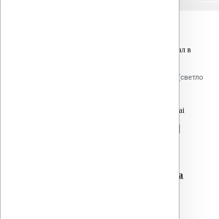
Связанные товары
Вы только что добавили материал в
корзину:
ПВХ - ворот для монтажа Alpai (светло
- серый)
Перейти в корзину
Продолжить
Читать далее
Быстрый просмотр
ПВХ – ворот для монтажа
Alpai (светло – серый)
0
out of 5