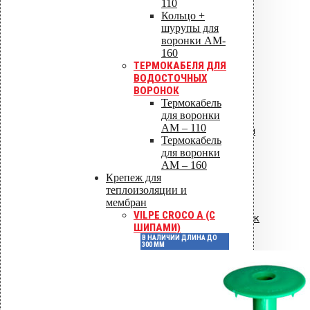
110
Кольцо +
шурупы для
воронки AM-
Аэрируемая площадь
75
160
ТЕРМОКАБЕЛЯ ДЛЯ
ВОДОСТОЧНЫХ
Артикул
73002
ВОРОНОК
Термокабель
для воронки
AM – 110
Цвет
Черный
Термокабель
для воронки
AM – 160
Диаметр, мм
300
Крепеж для
теплоизоляции и
мембран
VILPE CROCO A (С
Материал изготовления
Пластик
ШИПАМИ)
В НАЛИЧИИ ДЛИНА ДО
300 ММ
Всегда в
Наличие
наличии