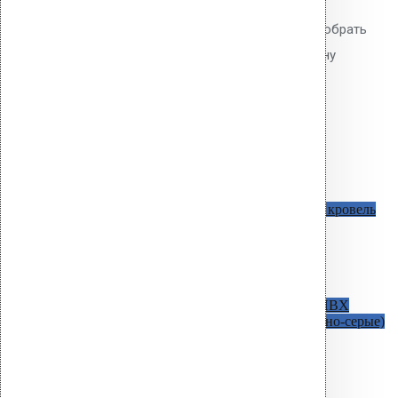
110. Удлинительный элемент из
полипропилена. Позволяет подобрать
высоту дефлектора под толщину
кровельного пирога.
820.00
р.
Цена за шт.
Оставить заявку
Водосточные воронки
AM c битумным фланцем
Для битумных кровель
D=50 мм / H=340 мм
D=75 мм / H=340 мм
D=90 мм / H=340 мм
D=110 мм / H=270 мм
D=160 мм / H=345 мм
AM С фланцем из ПВХ
Для кровель из ПВХ
мембран ( в наличии светло-серые и темно-серые)
D=50 мм / H=340 мм
D=75 мм / H=340 мм
D = 110 мм / H = 270 мм
D = 110 мм / H = 630 мм