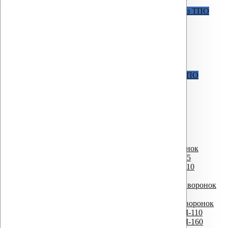
D = 160 мм / H = 345 мм
AM c фланцем из Протана
Для кровель из ТПО
мембран и Протана
D = 50 мм / H = 340 мм
D = 75 мм / H = 340 мм
D = 110 мм / H = 270 мм
D = 110 мм / H = 630 мм
D = 160 мм / H = 345 мм
AM С фланцем из ТПО
Для кровель из ТПО
мембран
D = 110 мм / H = 270 мм
D = 110 мм / H = 630 мм
CM Фитинги
Универсальные воронки
D = 75 мм
D = 110 мм
Комплектующие для водосточных воронок
Листвоуловители для водосточных воронок
Фильтр листьев для воронки CM-75
Фильтр листьев для воронки CM-110
Фильтр листьев для воронки AM
Фильтр безвоздушного потока для воронок
AM
Крепежные элементы для водосточных воронок
Кольцо + шурупы для воронки AM-110
Кольцо + шурупы для воронки AM-160