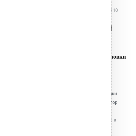
S - адаптер -110 для установки
вентиляторов Е120S на ALIPAI -110
Перейти в корзину
Продолжить
Читать далее
Быстрый просмотр
S – адаптер -110 для установки
вентиляторов Е120S на
ALIPAI -110
0
out of 5
S-адаптер Vilpe 110 для установки
вентиляторов E120S на дефлектор
Alpai-110. Оцинкованная сталь.
Превращает пассивный аэратор в
активный элемент вытяжной