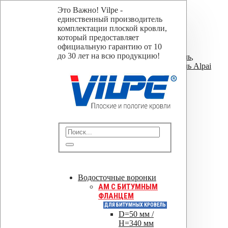
Это Важно! Vilpe -
Дефлектор Alpai 75
единственный производитель
комплектации плоской кровли,
который предоставляет
Home
официальную гарантию от 10
Магазин
до 30 лет на всю продукцию!
Дефлекторы для плоских кровель
,
Дефлекторы для плоских кровель Alpai
Дефлектор Alpai 75
Дефлектор Alpai 75
Отправить
Сохранить PDF
Оставить заявку
Водосточные воронки
AM C БИТУМНЫМ
0
out of 5
ФЛАНЦЕМ
ДЛЯ БИТУМНЫХ КРОВЕЛЬ
D=50 мм /
Цена за шт.
H=340 мм