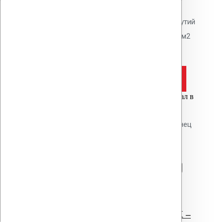
Полипропилен. Предотвращает
образование конденсата и вздутий
гидроизоляции. 1 шт. на 50-100 м2
кровли.
Оставить заявку
Цена за шт.
Вы только что добавили материал в
корзину:
Дефлектор Alpai 110 ПВХ - фланец
(темно-серый)
Перейти в корзину
Продолжить
Читать далее
Быстрый просмотр
Дефлектор Alpai 110 ПВХ –