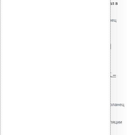
Вы только что добавили материал в
корзину:
Дефлектор Alpai 110 ПВХ - фланец
(светло-серый)
Перейти в корзину
Продолжить
Читать далее
Быстрый просмотр
Дефлектор Alpai 110 ПВХ –
фланец (светло-серый)
0
out of 5
Дефлектор Vilpe Alpai 110 ПВХ фланец
110 мм, цвет светло-серый.
Кровельный аэратор для вентиляции
подкровельного пространства.