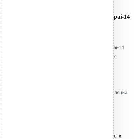
Быстрый просмотр
Дефлектор коньковый Alpai-14
110
0
out of 5
Дефлектор Vilpe коньковый Alpai-14
110 мм. Кровельный аэратор для
вентиляции подкровельного
пространства. Полипропилен.
Предотвращает образование
конденсата и вздутий гидроизоляции.
1 шт. на 50-100 м2 кровли.
1,800.00
р.
Цена за шт.
Оставить заявку
Вы только что добавили материал в