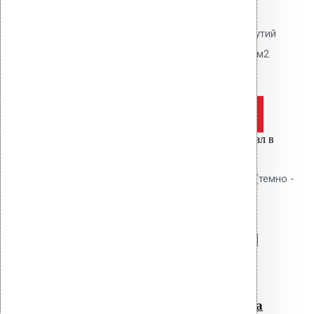
Полипропилен. Предотвращает
образование конденсата и вздутий
гидроизоляции. 1 шт. на 50-100 м2
кровли.
Оставить заявку
Цена за шт.
Вы только что добавили материал в
корзину:
ПВХ - ворот для монтажа Alpai (темно -
серый)
Перейти в корзину
Продолжить
Читать далее
Быстрый просмотр
ПВХ – ворот для монтажа