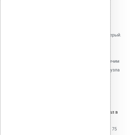
Alpai (темно – серый)
0
out of 5
ПВХ-ворот Vilpe для монтажа
дефлектора Alpai, цвет тёмно-серый.
Герметизирующая манжета из
пластифицированного ПВХ.
Приваривается к мембране горячим
воздухом. 100% герметичность узла
прохода.
2,000.00
р.
Цена за шт.
Оставить заявку
Вы только что добавили материал в
корзину:
Патрубок для дефлектора Alpai 75