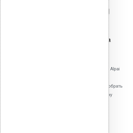
Перейти в корзину
Продолжить
Читать далее
Быстрый просмотр
Патрубок для дефлектора
Alpai 75
0
out of 5
Патрубок Vilpe для дефлектора Alpai
75. Удлинительный элемент из
полипропилена. Позволяет подобрать
высоту дефлектора под толщину
кровельного пирога.
660.00
р.
Цена за шт.
Оставить заявку