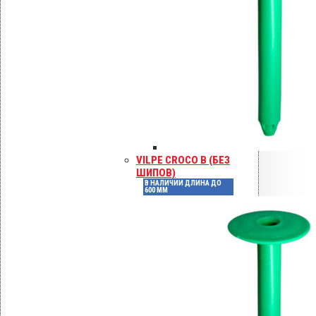
Без
Совместимость с
гидроизоляцией
ограничений
Высота, мм
300
Инструкции по монтажу
Сертификаты
Технические паспорта
Каталоги
VILPE CROCO B (БЕЗ
Гарантия
ШИПОВ)
В НАЛИЧИИ ДЛИНА ДО
600 ММ
Инструкция по монтажу VILPE RoofSeal
Инструкция: Vilpe Velco плиточный
вентиль.pdf