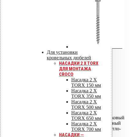
Сертификат соответствия Croco
Сертификат соответствия: крепежные
элементы
Сертификат соответствия:
вентиляционная установка Healthbox
Для установки
кровельных дюбелей
ISO 9001
НАСАДКИ 2 X TORX
ДЛЯ МОНТАЖА
CROCO
Насадка 2 X
TORX 150 мм
ISO 14001
Насадка 2 X
TORX 350 мм
ALIPAI ДЕФЛЕКТОРЫ
Насадка 2 X
TORX 500 мм
ALIPAI-075 дефлектор
Насадка 2 X
ALIPAI-075 дефлектор коньковый
TORX 650 мм
ALIPAI-110 дефлектор - Черный
Насадка 2 X
ALIPAI-110 дефлектор - Светло-
TORX 700 мм
серый
НАСАДКИ —