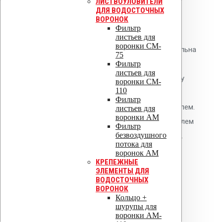
ЛИСТВОУЛОВИТЕЛИ
кровли
ДЛЯ ВОДОСТОЧНЫХ
ВОРОНОК
Применение
Фильтр
листьев для
воронки CM-
Установка дефлекторов обязательна
75
Фильтр
согласно СП 17.13330.2017 при
листьев для
устройстве кровель по бетонному
воронки CM-
110
основанию и при ремонте старых
Фильтр
кровель с увлажнённым утеплителем.
листьев для
воронки AM
Для кровель с влажным утеплителем
Фильтр
безвоздушного
количество увеличивается вдвое.
потока для
воронок AM
Нормативные
КРЕПЕЖНЫЕ
ЭЛЕМЕНТЫ ДЛЯ
документы
ВОДОСТОЧНЫХ
ВОРОНОК
СП 17.13330.2017.
Кольцо +
шурупы для
воронки AM-
Детали