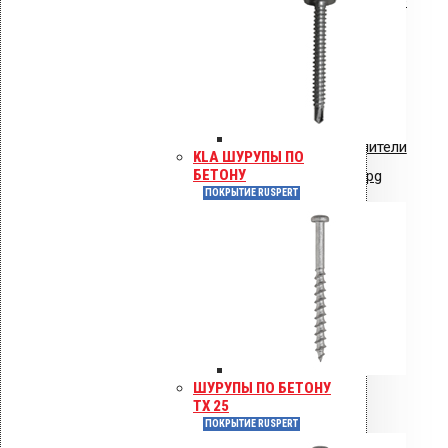
Сертификат соответствия: полимерные
стояки и водостоки системы VILPE
Сертификат соответствия:
вентиляторы типа VILPE.pdf
Сертификат соответствия: уплотнители
KLA ШУРУПЫ ПО
БЕТОНУ
кровельные из EPDM резины.jpg
ПОКРЫТИЕ RUSPERT
Сертификат пожарной безопасности
на изделия из полипропилена.PDF
Сертификат пожарной безопасности
на уплотнители из резины
ШУРУПЫ ПО БЕТОНУ
TX 25
ПОКРЫТИЕ RUSPERT