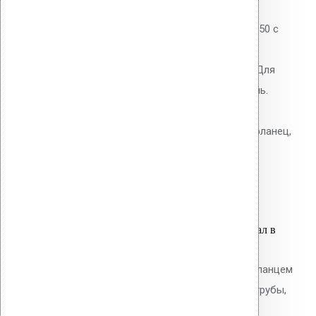
0
out of 5
Водосточная воронка Vilpe AM-50 с
битумным фланцем. Высота
надставного элемента 340 мм. Для
наплавляемых битумных кровель.
Полипропиленовый корпус с
теплоизоляцией. В комплекте: фланец,
крепёжное кольцо, шурупы.
5,800.00
р.
Цена за шт.
Оставить заявку
Вы только что добавили материал в
корзину:
Водосточным воронка с ПВХ фланцем
Alkorplan AM-75 (340 мм длина трубы,
темно-серый)