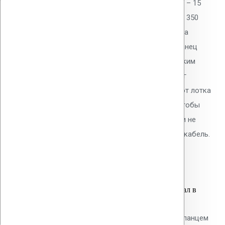
мм. Ее пропускная способность – 15
дм3/сек. Стандартная высота – 350
мм. Воронки устанавливаются на
плоских и пологих кровлях. Фланец
крепится к гидроизоляции жидким
битумом. Рекомендованный шаг
установки – 6-7 м. расстояние от лотка
разуклонки до гребня – 15 м. Чтобы
зимой воронка не обледенела и не
промерзла, используется термокабель.
7,800.00
р.
Цена за шт.
Оставить заявку
Вы только что добавили материал в
корзину:
Водосточным воронка с ПВХ фланцем