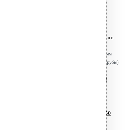
Связанные товары
Вы только что добавили материал в
корзину:
Водосточная воронка с битумным
фланцем AM-50 (340 мм длина трубы)
Перейти в корзину
Продолжить
Читать далее
Быстрый просмотр
Водосточная воронка с
битумным фланцем AM-50
(340 мм длина трубы)