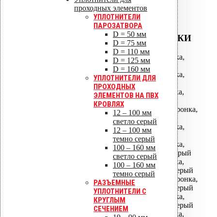
проходных элементов
УПЛОТНИТЕЛИ
ПАРОЗАТВОРА
D = 50 мм
ВОДОСТОЧНЫЕ ВОРОНКИ
D = 75 мм
D = 110 мм
АМ-050 водосточная воронка,
D = 125 мм
фланец битум
D = 160 мм
АМ-075 водосточная воронка,
УПЛОТНИТЕЛИ ДЛЯ
фланец битум
ПРОХОДНЫХ
АМ-110 водосточная воронка,
ЭЛЕМЕНТОВ НА ПВХ
фланец битум
КРОВЛЯХ
АМ-110/630 водосточная воронка,
12 – 100 мм
фланец битум
светло серый
АМ-160 водосточная воронка,
12 – 100 мм
фланец битум
темно серый
АМ-160 водосточная воронка,
100 – 160 мм
фланец Алкорплан темно-серый
светло серый
АМ-110 водосточная воронка,
100 – 160 мм
фланец Алкорплан светло-серый
темно серый
АМ-110/630 водосточная воронка,
РАЗЪЕМНЫЕ
фланец Алкорплан светло-серый
УПЛОТНИТЕЛИ С
АМ-160 водосточная воронка,
КРУГЛЫМ
фланец Алкорплан светло-серый
СЕЧЕНИЕМ
АМ-110 водосточная воронка,