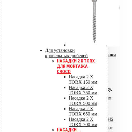
Инструкция по монтажу VILPE RoofSeal
Инструкция: Vilpe Velco плиточный
вентиль.pdf
Для установки
Инструкция: водосточные воронки
кровельных дюбелей
НАСАДКИ 2 X TORX
Vilpe AM
ДЛЯ МОНТАЖА
CROCO
Насадка 2 X
TORX 150 мм
Насадка 2 X
Общая инструкция по монтажу,
TORX 350 мм
эксплуатации и обслуживанию
Насадка 2 X
TORX 500 мм
VIPLE.pdf
Насадка 2 X
TORX 650 мм
Насадка 2 X
Инструкция по монтажу: Vilpe HS
TORX 700 мм
Huopa/State проходной элемент
НАСАДКИ —