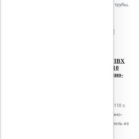
Alkorplan AM-110 (270 мм длина трубы,
темно-серый)
Перейти в корзину
Продолжить
Читать далее
Быстрый просмотр
Водосточным воронка с ПВХ
фланцем Alkorplan AM-110
(270 мм длина трубы, темно-
серый)
0
out of 5
Водосточная воронка Vilpe AM-110 с
ПВХ фланцем Alkorplan, цвет тёмно-
серый. Высота 270 мм. Для кровель из
ПВХ мембран Alkorplan. Фланец