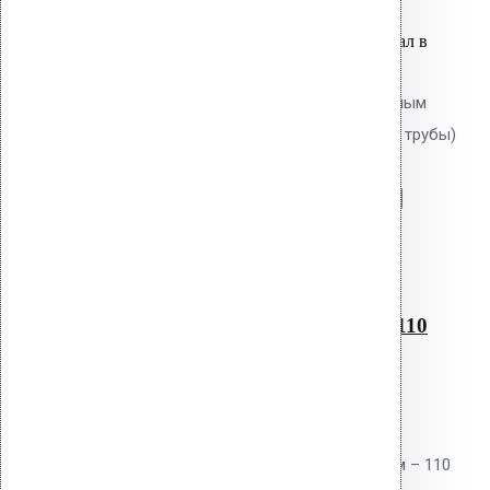
Оставить заявку
Вы только что добавили материал в
корзину:
Водосточным воронка с битумным
фланцем AM-110 (270 мм длина трубы)
Перейти в корзину
Продолжить
Читать далее
Быстрый просмотр
Водосточным воронка с
битумным фланцем AM-110
(270 мм длина трубы)
0
out of 5
Водосточная воронка AM-110
отличается большим диаметром – 110