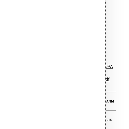
Vilpe для плоских и пологих
кровель.pdf
Буклет - ПВХ Ворот Alpai
ПВХ уплотнитель Vilpe.pdf
Vilpe PVC Collar - ворот для HUOPA
Гарантийные обязательства.pdf
РЕАЛЬНАЯ ГАРАНТИЯ НА ВСЕ МАТЕРИАЛЫ
ТЕХНИЧЕСКАЯ ПОДДЕРЖКА ДО И ПОСЛЕ
ПОКУПКИ