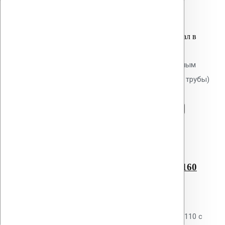
8,800.00
р.
Цена за шт.
Оставить заявку
Вы только что добавили материал в
корзину:
Водосточным воронка с битумным
фланцем AM-160 (345 мм длина трубы)
Перейти в корзину
Продолжить
Читать далее
Быстрый просмотр
Водосточным воронка с
битумным фланцем AM-160
(345 мм длина трубы)
0
out of 5
Водосточная воронка Vilpe AM-110 с