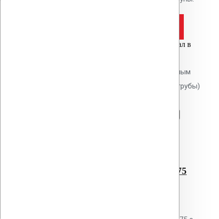
Оставить заявку
Цена за шт.
Вы только что добавили материал в
корзину:
Водосточным воронка с битумным
фланцем AM-75 (340 мм длина трубы)
Перейти в корзину
Продолжить
Читать далее
Быстрый просмотр
Водосточным воронка с
битумным фланцем AM-75
(340 мм длина трубы)
0
out of 5