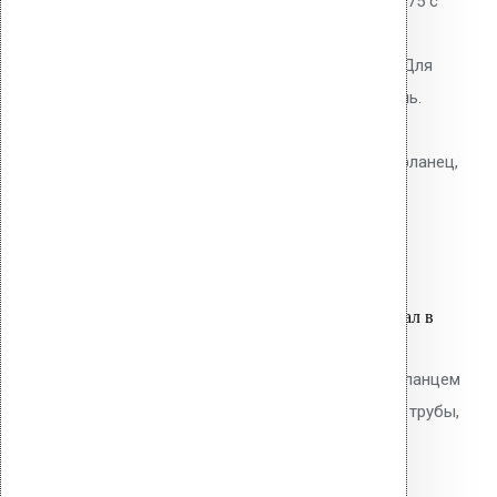
Водосточная воронка Vilpe AM-75 с
битумным фланцем. Высота
надставного элемента 340 мм. Для
наплавляемых битумных кровель.
Полипропиленовый корпус с
теплоизоляцией. В комплекте: фланец,
крепёжное кольцо, шурупы.
7,800.00
р.
Цена за шт.
Оставить заявку
Вы только что добавили материал в
корзину:
Водосточным воронка с ПВХ фланцем
Alkorplan AM-160 (345 мм длина трубы,
светло-серый)