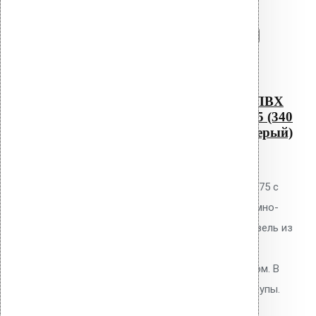
Перейти в корзину
Продолжить
Читать далее
Быстрый просмотр
Водосточным воронка с ПВХ
фланцем Alkorplan AM-75 (340
мм длина трубы, темно-серый)
0
out of 5
Водосточная воронка Vilpe AM-75 с
ПВХ фланцем Alkorplan, цвет тёмно-
серый. Высота 340 мм. Для кровель из
ПВХ мембран Alkorplan. Фланец
приваривается горячим воздухом. В
комплекте: фланец, кольцо, шурупы.