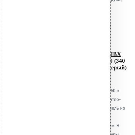
светло-серый)
Перейти в корзину
Продолжить
Читать далее
Быстрый просмотр
Водосточным воронка с ПВХ
фланцем Alkorplan AM-50 (340
мм длина трубы, светло-серый)
0
out of 5
Водосточная воронка Vilpe AM-50 с
ПВХ фланцем Alkorplan, цвет светло-
серый. Высота 340 мм. Для кровель из
ПВХ мембран Alkorplan. Фланец
приваривается горячим воздухом. В
комплекте: фланец, кольцо, шурупы.