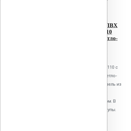
Читать далее
Быстрый просмотр
Водосточным воронка с ПВХ
фланцем Alkorplan AM-110
(630 мм длина трубы, светло-
серый)
0
out of 5
Водосточная воронка Vilpe AM-110 с
ПВХ фланцем Alkorplan, цвет светло-
серый. Высота 270 мм. Для кровель из
ПВХ мембран Alkorplan. Фланец
приваривается горячим воздухом. В
комплекте: фланец, кольцо, шурупы.
9,600.00
р.
Цена за шт.