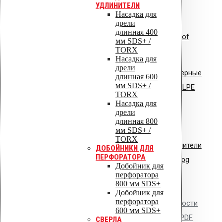
УДЛИНИТЕЛИ
Насадка для
дрели
длинная 400
Инструкция по монтажу: Uniroof
мм SDS+ /
TORX
кровельный люк
Насадка для
дрели
Сертификат соответствия: полимерные
длинная 600
мм SDS+ /
стояки и водостоки системы VILPE
TORX
Насадка для
Сертификат соответствия:
дрели
длинная 800
вентиляторы типа VILPE.pdf
мм SDS+ /
TORX
Сертификат соответствия: уплотнители
ДОБОЙНИКИ ДЛЯ
ПЕРФОРАТОРА
кровельные из EPDM резины.jpg
Добойник для
перфоратора
800 мм SDS+
Добойник для
перфоратора
Сертификат пожарной безопасности
600 мм SDS+
на изделия из полипропилена.PDF
СВЕРЛА