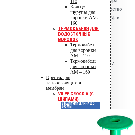
мембран. Фланец приваривается при
110
Кольцо +
температуре 350-400°C. Преимущество
шурупы для
воронки AM-
ТПО — повышенная стойкость к УФ и
160
химическим воздействиям.
ТЕРМОКАБЕЛЯ ДЛЯ
ВОДОСТОЧНЫХ
ВОРОНОК
Нормативные
Термокабель
документы
для воронки
AM – 110
Термокабель
СП 30.13330.2016, СП 17.13330.2017.
для воронки
AM – 160
Детали
Крепеж для
теплоизоляции и
мембран
VILPE CROCO A (С
Артикул
72071
ШИПАМИ)
В НАЛИЧИИ ДЛИНА ДО
300 ММ
Светло-
Цвет
серый