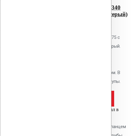
Водосточная воронка с
фланцем Protan AM-075 (340
мм длина трубы, светло-серый)
0
out of 5
Водосточная воронка Vilpe AM-75 с
фланцем Protan, цвет светло-серый.
Высота 340 мм. Для кровель из
мембран Protan и ТПО. Фланец
приваривается горячим воздухом. В
комплекте: фланец, кольцо, шурупы.
Оставить заявку
Цена за шт.
Вы только что добавили материал в
корзину:
Водосточным воронка с ПВХ фланцем
Alkorplan AM-50 (340 мм длина трубы,