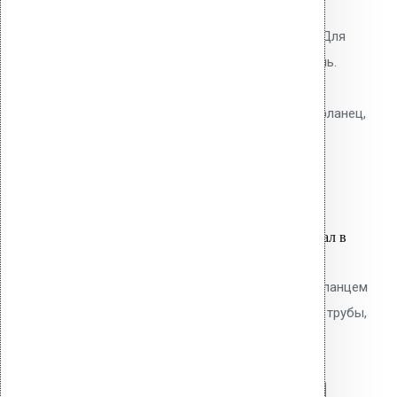
битумным фланцем. Высота
надставного элемента 630 мм. Для
наплавляемых битумных кровель.
Полипропиленовый корпус с
теплоизоляцией. В комплекте: фланец,
крепёжное кольцо, шурупы.
8,800.00
р.
Цена за шт.
Оставить заявку
Вы только что добавили материал в
корзину:
Водосточным воронка с ПВХ фланцем
Alkorplan AM-110 (630 мм длина трубы,
светло-серый)
Перейти в корзину
Продолжить