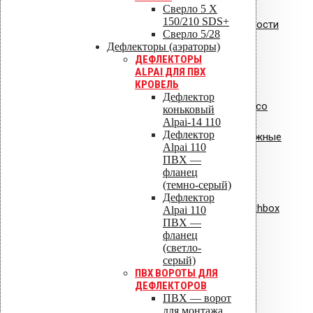
Сверло 5 X
150/210 SDS+
Сертификат пожарной безопасности
Сверло 5/28
на уплотнители из резины
Дефлекторы (аэраторы)
ДЕФЛЕКТОРЫ
ALPAI ДЛЯ ПВХ
КРОВЕЛЬ
Дефлектор
Сертификат соответствия Croco
коньковый
Alpai-14 110
Дефлектор
Сертификат соответствия: крепежные
Alpai 110
элементы
ПВХ —
фланец
(темно-серый)
Сертификат соответствия:
Дефлектор
вентиляционная установка Healthbox
Alpai 110
ПВХ —
фланец
ISO 9001
(светло-
серый)
ПВХ ВОРОТЫ ДЛЯ
ДЕФЛЕКТОРОВ
ПВХ — ворот
ISO 14001
для монтажа