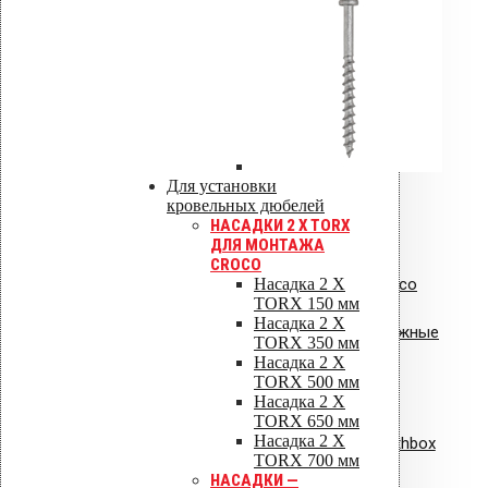
Сертификат пожарной безопасности
на изделия из полипропилена.PDF
Сертификат пожарной безопасности
Для установки
на уплотнители из резины
кровельных дюбелей
НАСАДКИ 2 X TORX
ДЛЯ МОНТАЖА
CROCO
Насадка 2 X
Сертификат соответствия Croco
TORX 150 мм
Насадка 2 X
Сертификат соответствия: крепежные
TORX 350 мм
Насадка 2 X
элементы
TORX 500 мм
Насадка 2 X
Сертификат соответствия:
TORX 650 мм
Насадка 2 X
вентиляционная установка Healthbox
TORX 700 мм
НАСАДКИ —