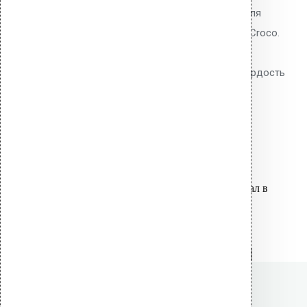
Насадка Vilpe 2 X TORX 65 мм для
монтажа кровельных дюбелей Croco.
Двойной профиль TORX,
инструментальная сталь S2, твёрдость
HRC 58-62. Ресурс: 3000-5000
закручиваний.
550.00
р.
Цена за шт.
Оставить заявку
Вы только что добавили материал в
корзину:
Сверло 5 X 150/210 SDS+
Перейти в корзину
Продолжить