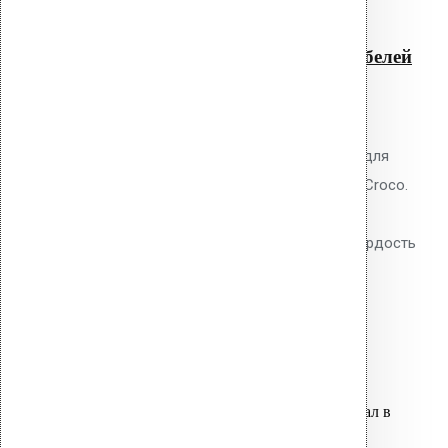
Насадка 2 X TORX для
монтажа кровельных дюбелей
350 мм
0
out of 5
Насадка Vilpe 2 X TORX 350 мм для
монтажа кровельных дюбелей Croco.
Двойной профиль TORX,
инструментальная сталь S2, твёрдость
HRC 58-62. Ресурс: 3000-5000
закручиваний.
1,600.00
р.
Цена за шт.
Оставить заявку
Вы только что добавили материал в
корзину: