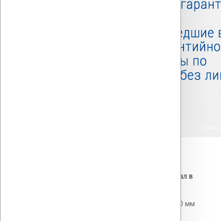
Связанные товары
Вы только что добавили материал в
корзину:
Насадка для дрели длинная 400 мм
SDS+ / TORX