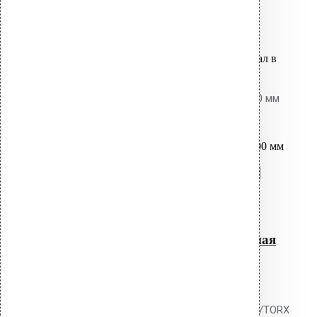
2,600.00
р.
Цена за шт.
Оставить заявку
Вы только что добавили материал в
корзину:
Насадка для дрели длинная 800 мм
SDS+ / TORX
Перейти в корзину
Продолжить
Читать далее
Быстрый просмотр
Насадка для дрели длинная
800 мм SDS+ / TORX
0
out of 5
Насадка-удлинитель Vilpe SDS+/TORX