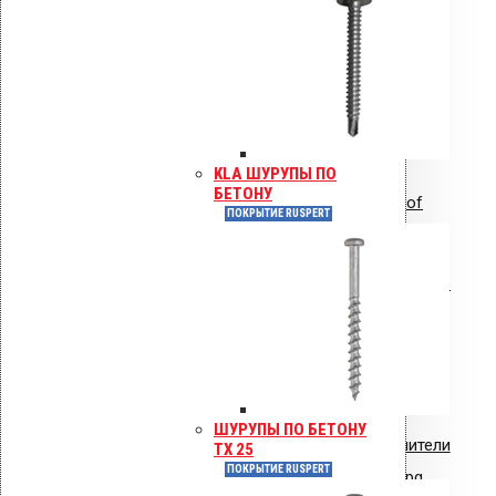
VIPLE.pdf
Инструкция по монтажу: Vilpe HS
Huopa/State проходной элемент
KLA ШУРУПЫ ПО
БЕТОНУ
Инструкция по монтажу: Uniroof
ПОКРЫТИЕ RUSPERT
кровельный люк
Сертификат соответствия: полимерные
стояки и водостоки системы VILPE
Сертификат соответствия:
вентиляторы типа VILPE.pdf
ШУРУПЫ ПО БЕТОНУ
Сертификат соответствия: уплотнители
TX 25
ПОКРЫТИЕ RUSPERT
кровельные из EPDM резины.jpg