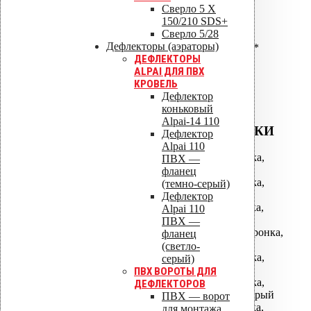
Сверло 5 X
серый
150/210 SDS+
ALIPAI-160 дефлектор*
Сверло 5/28
ALIPAI-160/620 дефлектор*
Дефлекторы (аэраторы)
ALIPAI-160/1000 дефлектор*
ДЕФЛЕКТОРЫ
ALIPAI-160 дефлектор
ALPAI ДЛЯ ПВХ
коньковый*
КРОВЕЛЬ
Дефлектор
коньковый
Alpai-14 110
ВОДОСТОЧНЫЕ ВОРОНКИ
Дефлектор
Alpai 110
АМ-050 водосточная воронка,
ПВХ —
фланец битум
фланец
АМ-075 водосточная воронка,
(темно-серый)
фланец битум
Дефлектор
АМ-110 водосточная воронка,
Alpai 110
фланец битум
ПВХ —
АМ-110/630 водосточная воронка,
фланец
фланец битум
(светло-
АМ-160 водосточная воронка,
серый)
фланец битум
ПВХ ВОРОТЫ ДЛЯ
АМ-160 водосточная воронка,
ДЕФЛЕКТОРОВ
фланец Алкорплан темно-серый
ПВХ — ворот
АМ-110 водосточная воронка,
для монтажа