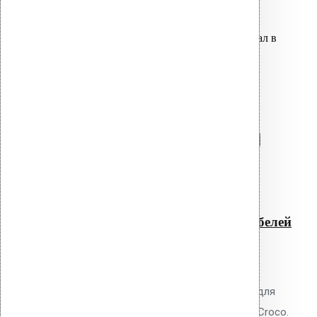
Оставить заявку
Вы только что добавили материал в
корзину:
Насадка 2 X TORX для монтажа
кровельных дюбелей 150 мм
Перейти в корзину
Продолжить
Читать далее
Быстрый просмотр
Насадка 2 X TORX для
монтажа кровельных дюбелей
150 мм
0
out of 5
Насадка Vilpe 2 X TORX 150 мм для
монтажа кровельных дюбелей Croco.