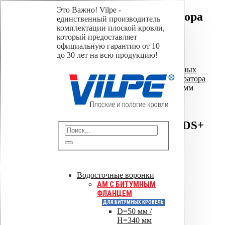
Это Важно! Vilpe -
Добойник для перфоратора
единственный производитель
800 мм SDS+
комплектации плоской кровли,
который предоставляет
официальную гарантию от 10
Home
до 30 лет на всю продукцию!
Магазин
Насадки для установки кровельных
дюбелей
,
Добойники для перфоратора
Добойник для перфоратора 800 мм
SDS+
Добойник для
перфоратора 800 мм SDS+
Отправить
Водосточные воронки
Сохранить PDF
AM C БИТУМНЫМ
ФЛАНЦЕМ
Оставить заявку
ДЛЯ БИТУМНЫХ КРОВЕЛЬ
D=50 мм /
H=340 мм
0
out of 5