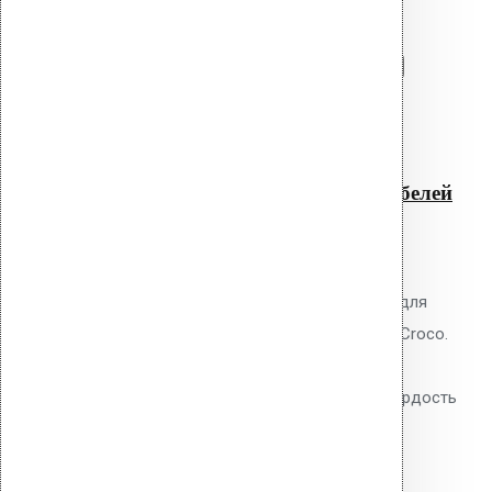
кровельных дюбелей 700 мм
Перейти в корзину
Продолжить
Читать далее
Быстрый просмотр
Насадка 2 X TORX для
монтажа кровельных дюбелей
700 мм
0
out of 5
Насадка Vilpe 2 X TORX 700 мм для
монтажа кровельных дюбелей Croco.
Двойной профиль TORX,
инструментальная сталь S2, твёрдость
HRC 58-62. Ресурс: 3000-5000
закручиваний.