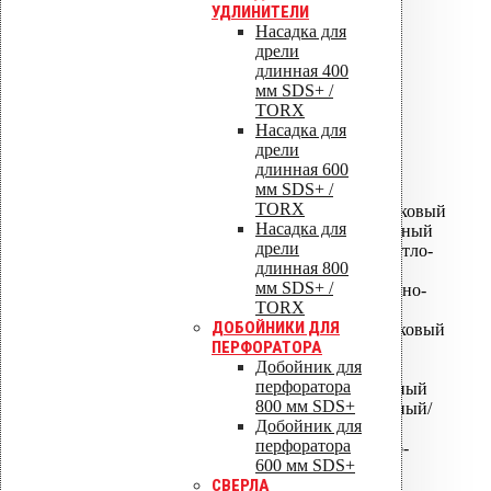
ISO 9001
УДЛИНИТЕЛИ
Насадка для
дрели
длинная 400
мм SDS+ /
ISO 14001
TORX
Насадка для
ALIPAI ДЕФЛЕКТОРЫ
дрели
длинная 600
мм SDS+ /
ALIPAI-075 дефлектор
TORX
ALIPAI-075 дефлектор коньковый
Насадка для
ALIPAI-110 дефлектор - Черный
дрели
ALIPAI-110 дефлектор - Светло-
длинная 800
серый
мм SDS+ /
ALIPAI-110 дефлектор - Темно-
TORX
серый
ДОБОЙНИКИ ДЛЯ
ALIPAI-110 дефлектор коньковый
ПЕРФОРАТОРА
ALIPAI-14 110 дефлектор
Добойник для
коньковый
перфоратора
ALIPAI-110 дефлектор скатный
800 мм SDS+
ALIPAI-110 дефлектор скатный/
Добойник для
пологий
перфоратора
ALIPAI ПВХ -Ворот Светло-
600 мм SDS+
серый
СВЕРЛА
ALIPAI ПВХ -Ворот Темно-