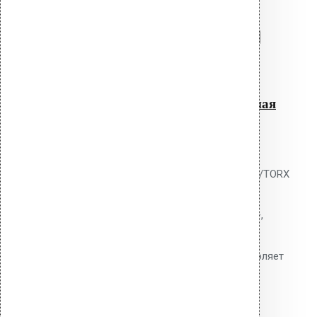
Перейти в корзину
Продолжить
Читать далее
Быстрый просмотр
Насадка для дрели длинная
400 мм SDS+ / TORX
0
out of 5
Насадка-удлинитель Vilpe SDS+/TORX
400 мм для монтажа дюбелей
перфоратором. Хвостовик SDS+,
рабочая часть TORX.
Инструментальная сталь. Позволяет
работать стоя.
3,700.00
р.
Цена за шт.