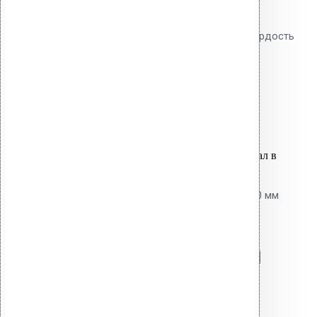
Двойной профиль TORX,
инструментальная сталь S2, твёрдость
HRC 58-62. Ресурс: 3000-5000
закручиваний.
1,000.00
р.
Цена за шт.
Оставить заявку
Вы только что добавили материал в
корзину:
Добойник для перфоратора 600 мм
SDS+
Перейти в корзину
Продолжить
Читать далее
Быстрый просмотр