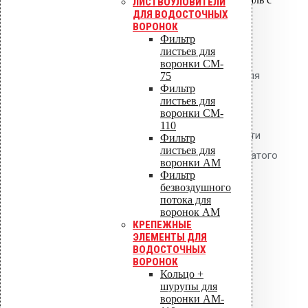
ЛИСТВОУЛОВИТЕЛИ
Материал
термообработкой
ДЛЯ ВОДОСТОЧНЫХ
ВОРОНОК
Фильтр
Применение
листьев для
воронки CM-
Добойник 800 мм применяется для
75
Фильтр
скоростного монтажа забивных
листьев для
воронки CM-
дюбелей на больших площадях.
110
Специальная форма рабочей части
Фильтр
листьев для
исключает повреждение тарельчатого
воронки AM
Фильтр
элемента дюбеля.
безвоздушного
потока для
Детали
воронок AM
КРЕПЕЖНЫЕ
ЭЛЕМЕНТЫ ДЛЯ
ВОДОСТОЧНЫХ
Артикул
90240
ВОРОНОК
Кольцо +
шурупы для
Штук в коробке
100
воронки AM-