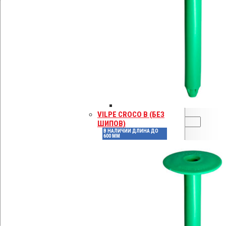
Имя
*
Email
*
VILPE CROCO B (БЕЗ
ШИПОВ)
В НАЛИЧИИ ДЛИНА ДО
600 ММ
Сохранить моё имя, email и адрес
сайта в этом браузере для
последующих моих комментариев.
Инструкции по монтажу
Сертификаты