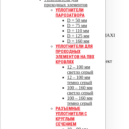
МЕТАЛЛИЧЕСКИХ
проходных элементов
КРОВЕЛЬ
УПЛОТНИТЕЛИ
ПАРОЗАТВОРА
ROOFSEAL -1 12 -90
D = 50 мм
ROOFSEAL -2 75 -150
D = 75 мм
ROOFSEAL -3 110 -200
D = 110 мм
ROOFSEAL -4(7),5(8),6(9),MAXI
D = 125 мм
VILPE ROOFSEAL-1,2,3
D = 160 мм
комплект
УПЛОТНИТЕЛИ ДЛЯ
ROOFSEAL -4(7),5(8),6(9)
ПРОХОДНЫХ
комплект
ЭЛЕМЕНТОВ НА ПВХ
RETROFIT -1 10 -100 комплект
КРОВЛЯХ
12 – 100 мм
РЕЗИНОВЫЕ
светло серый
12 – 100 мм
УПЛОТНИТЕЛИ ДЛЯ
темно серый
БИТУМНЫХ КРОВЕЛЬ
100 – 160 мм
светло серый
NO -1 000 -040 FELT -
100 – 160 мм
ROOFSEAL уплотнитель
темно серый
NO -2 050 -060 FELT -
РАЗЪЕМНЫЕ
ROOFSEAL уплотнитель
УПЛОТНИТЕЛИ С
NO -3 075 -090 FELT -
КРУГЛЫМ
ROOFSEAL уплотнитель
СЕЧЕНИЕМ
NO -4 110 -125 FELT -