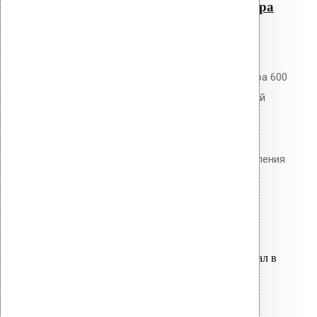
Добойник для перфоратора
600 мм SDS+
0
out of 5
Добойник Vilpe для перфоратора 600
мм SDS+. Для механизированной
установки забивных дюбелей.
Инструментальная сталь с
термообработкой. Режим долбления
без вращения.
3,700.00
р.
Цена за шт.
Оставить заявку
Вы только что добавили материал в
корзину:
Насадка 2 X TORX для монтажа