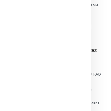
Насадка для дрели длинная 600 мм
SDS+ / TORX
Перейти в корзину
Продолжить
Читать далее
Быстрый просмотр
Насадка для дрели длинная
600 мм SDS+ / TORX
0
out of 5
Насадка-удлинитель Vilpe SDS+/TORX
600 мм для монтажа дюбелей
перфоратором. Хвостовик SDS+,
рабочая часть TORX.
Инструментальная сталь. Позволяет
работать стоя.