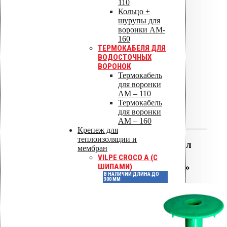
110
Кольцо +
шурупы для
Высота, мм
800
воронки AM-
160
ТЕРМОКАБЕЛЯ ДЛЯ
Защитное покрытие
Нет
ВОДОСТОЧНЫХ
ВОРОНОК
Термокабель
для воронки
Отзывы
AM – 110
Термокабель
для воронки
Отзывов пока нет.
AM – 160
Крепеж для
теплоизоляции и
Будьте первым, кто оставил
мембран
отзыв на «Добойник для
VILPE CROCO A (С
перфоратора 800 мм SDS+»
ШИПАМИ)
В НАЛИЧИИ ДЛИНА ДО
300 ММ
Ваша оценка
Ваш отзыв
*