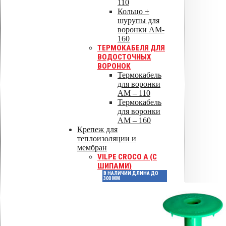
110
Кольцо +
шурупы для
Артикул
90272
воронки AM-
160
ТЕРМОКАБЕЛЯ ДЛЯ
ВОДОСТОЧНЫХ
Штук в коробке
100
ВОРОНОК
Термокабель
для воронки
Высота, мм
600
AM – 110
Термокабель
для воронки
AM – 160
Защитное покрытие
Нет
Крепеж для
теплоизоляции и
мембран
Отзывы
VILPE CROCO A (С
ШИПАМИ)
В НАЛИЧИИ ДЛИНА ДО
Отзывов пока нет.
300 ММ
Будьте первым, кто оставил
отзыв на «Насадка для дрели