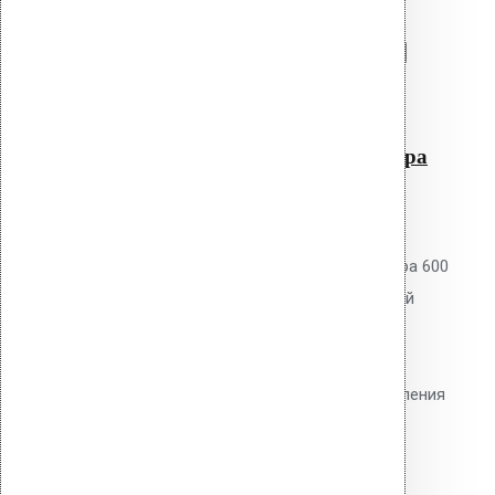
Перейти в корзину
Продолжить
Читать далее
Быстрый просмотр
Добойник для перфоратора
600 мм SDS+
0
out of 5
Добойник Vilpe для перфоратора 600
мм SDS+. Для механизированной
установки забивных дюбелей.
Инструментальная сталь с
термообработкой. Режим долбления
без вращения.
3,700.00
р.
Цена за шт.