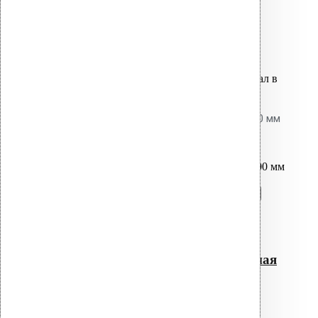
1,900.00
р.
Цена за шт.
Оставить заявку
Вы только что добавили материал в
корзину:
Насадка для дрели длинная 800 мм
SDS+ / TORX
Перейти в корзину
Продолжить
Читать далее
Быстрый просмотр
Насадка для дрели длинная
800 мм SDS+ / TORX
0
out of 5