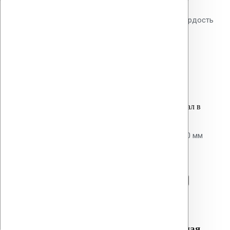
Двойной профиль TORX,
инструментальная сталь S2, твёрдость
HRC 58-62. Ресурс: 3000-5000
закручиваний.
1,600.00
р.
Цена за шт.
Оставить заявку
Вы только что добавили материал в
корзину:
Насадка для дрели длинная 400 мм
SDS+ / TORX
Перейти в корзину
Продолжить
Читать далее
Быстрый просмотр
Насадка для дрели длинная