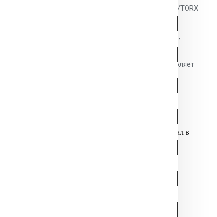
Насадка-удлинитель Vilpe SDS+/TORX
800 мм для монтажа дюбелей
перфоратором. Хвостовик SDS+,
рабочая часть TORX.
Инструментальная сталь. Позволяет
работать стоя.
12,000.00
р.
Цена за шт.
Оставить заявку
Вы только что добавили материал в
корзину:
Насадка 2 X TORX для монтажа
кровельных дюбелей 150 мм
Перейти в корзину
Продолжить