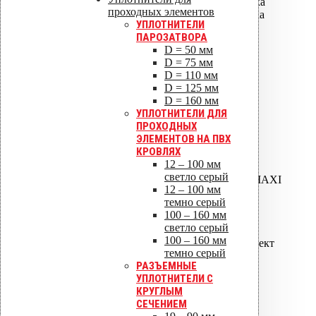
СМ-075 водосточная воронка
проходных элементов
СМ-110 водосточная воронка
УПЛОТНИТЕЛИ
АМ-110 термокабель*
ПАРОЗАТВОРА
АМ-160 термокабель*
D = 50 мм
D = 75 мм
РЕЗИНОВЫЕ
D = 110 мм
УПЛОТНИТЕЛИ ДЛЯ
D = 125 мм
МЕТАЛЛИЧЕСКИХ
D = 160 мм
КРОВЕЛЬ
УПЛОТНИТЕЛИ ДЛЯ
ПРОХОДНЫХ
ЭЛЕМЕНТОВ НА ПВХ
ROOFSEAL -1 12 -90
КРОВЛЯХ
ROOFSEAL -2 75 -150
12 – 100 мм
ROOFSEAL -3 110 -200
светло серый
ROOFSEAL -4(7),5(8),6(9),MAXI
12 – 100 мм
VILPE ROOFSEAL-1,2,3
темно серый
комплект
100 – 160 мм
ROOFSEAL -4(7),5(8),6(9)
светло серый
комплект
100 – 160 мм
RETROFIT -1 10 -100 комплект
темно серый
РАЗЪЕМНЫЕ
РЕЗИНОВЫЕ
УПЛОТНИТЕЛИ С
УПЛОТНИТЕЛИ ДЛЯ
КРУГЛЫМ
БИТУМНЫХ КРОВЕЛЬ
СЕЧЕНИЕМ