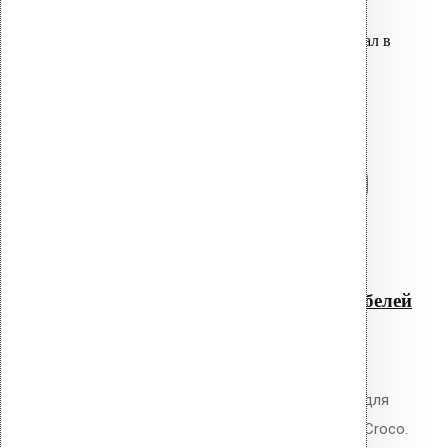
Вы только что добавили материал в
корзину:
Насадка 2 X TORX для монтажа
кровельных дюбелей 350 мм
Перейти в корзину
Продолжить
Читать далее
Быстрый просмотр
Насадка 2 X TORX для
монтажа кровельных дюбелей
350 мм
0
out of 5
Насадка Vilpe 2 X TORX 350 мм для
монтажа кровельных дюбелей Croco.