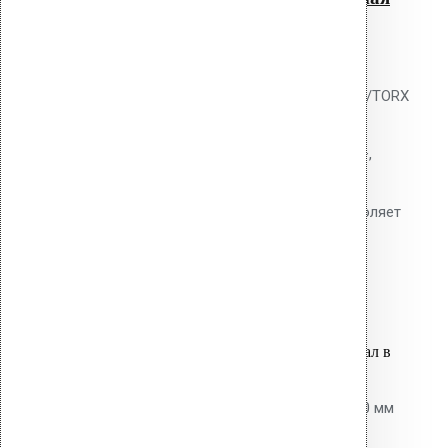
400 мм SDS+ / TORX
0
out of 5
Насадка-удлинитель Vilpe SDS+/TORX
400 мм для монтажа дюбелей
перфоратором. Хвостовик SDS+,
рабочая часть TORX.
Инструментальная сталь. Позволяет
работать стоя.
3,700.00
р.
Цена за шт.
Оставить заявку
Вы только что добавили материал в
корзину:
Добойник для перфоратора 600 мм
SDS+