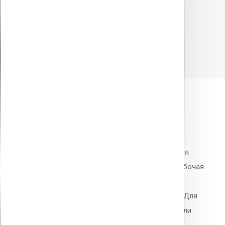
Читать далее
Быстрый просмотр
Сверло 5 X 150/210 SDS+
0
out of 5
Сверло Vilpe 5×150/210 SDS+ для
перфоратора. Диаметр 5 мм, рабочая
длина 150 мм, общая 210 мм.
Твердосплавная пластина ВК8. Для
сверления отверстий под дюбели
Croco в бетоне.