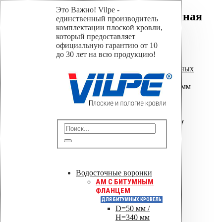
Это Важно! Vilpe -
Насадка для дрели длинная
единственный производитель
600 мм SDS+ / TORX
комплектации плоской кровли,
который предоставляет
официальную гарантию от 10
Home
до 30 лет на всю продукцию!
Магазин
Насадки для установки кровельных
дюбелей
,
Насадки - удлинители
Насадка для дрели длинная 600 мм
SDS+ / TORX
Насадка для дрели
длинная 600 мм SDS+ /
TORX
Отправить
Водосточные воронки
AM C БИТУМНЫМ
ФЛАНЦЕМ
Сохранить PDF
ДЛЯ БИТУМНЫХ КРОВЕЛЬ
D=50 мм /
Оставить заявку
H=340 мм