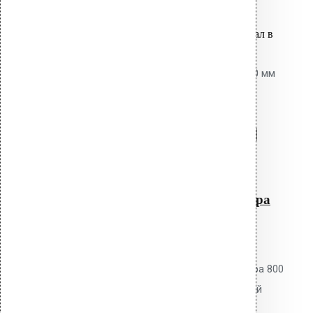
Оставить заявку
Вы только что добавили материал в
корзину:
Добойник для перфоратора 800 мм
SDS+
Перейти в корзину
Продолжить
Читать далее
Быстрый просмотр
Добойник для перфоратора
800 мм SDS+
0
out of 5
Добойник Vilpe для перфоратора 800
мм SDS+. Для механизированной
установки забивных дюбелей.