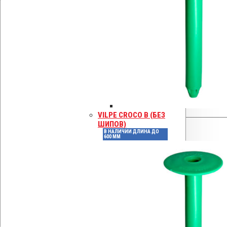
длинная 600 мм SDS+ / TORX»
Ваша оценка
Ваш отзыв
*
VILPE CROCO B (БЕЗ
ШИПОВ)
В НАЛИЧИИ ДЛИНА ДО
Имя
*
600 ММ
Email
*
Сохранить моё имя, email и адрес
сайта в этом браузере для