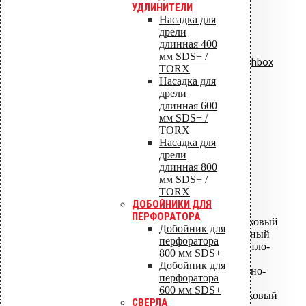
УДЛИНИТЕЛИ
элементы
Насадка для
дрели
Сертификат соответствия:
длинная 400
мм SDS+ /
вентиляционная установка Healthbox
TORX
Насадка для
ISO 9001
дрели
длинная 600
мм SDS+ /
TORX
Насадка для
ISO 14001
дрели
длинная 800
мм SDS+ /
ALIPAI ДЕФЛЕКТОРЫ
TORX
ДОБОЙНИКИ ДЛЯ
ALIPAI-075 дефлектор
ПЕРФОРАТОРА
ALIPAI-075 дефлектор коньковый
Добойник для
ALIPAI-110 дефлектор - Черный
перфоратора
ALIPAI-110 дефлектор - Светло-
800 мм SDS+
серый
Добойник для
ALIPAI-110 дефлектор - Темно-
перфоратора
серый
600 мм SDS+
ALIPAI-110 дефлектор коньковый
СВЕРЛА