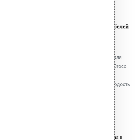
Читать далее
Быстрый просмотр
Насадка 2 X TORX для
монтажа кровельных дюбелей
150 мм
0
out of 5
Насадка Vilpe 2 X TORX 150 мм для
монтажа кровельных дюбелей Croco.
Двойной профиль TORX,
инструментальная сталь S2, твёрдость
HRC 58-62. Ресурс: 3000-5000
закручиваний.
1,000.00
р.
Цена за шт.
Оставить заявку
Вы только что добавили материал в