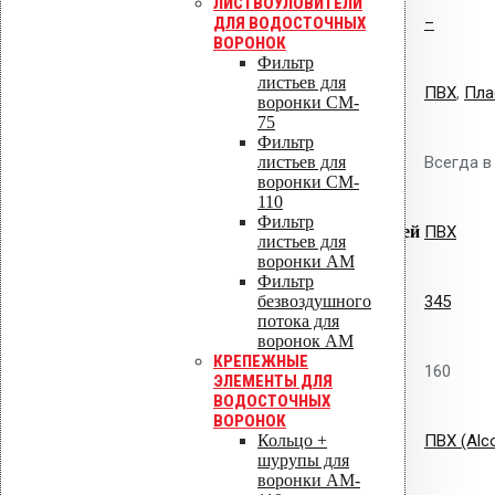
ЛИСТВОУЛОВИТЕЛИ
ДЛЯ ВОДОСТОЧНЫХ
Диаметр, мм
–
ВОРОНОК
Фильтр
листьев для
Материал изготовления
ПВХ
,
Пла
воронки CM-
75
Фильтр
листьев для
Наличие
Всегда в
воронки CM-
110
Фильтр
Совместимость с гидроизоляцией
ПВХ
листьев для
воронки AM
Фильтр
безвоздушного
Высота, мм
345
потока для
воронок AM
КРЕПЕЖНЫЕ
Сечение, мм
160
ЭЛЕМЕНТЫ ДЛЯ
ВОДОСТОЧНЫХ
ВОРОНОК
Кольцо +
Фланец
ПВХ (Alco
шурупы для
воронки AM-