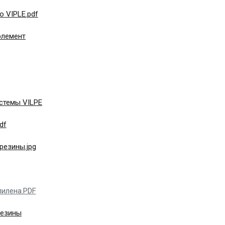
 VIPLE.pdf
элемент
стемы VILPE
df
резины.jpg
пилена.PDF
резины