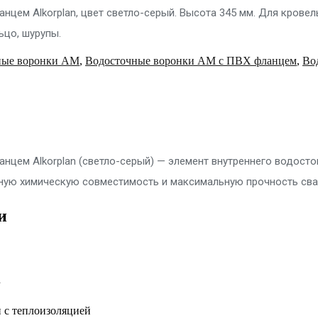
нцем Alkorplan, цвет светло-серый. Высота 345 мм. Для кровел
ьцо, шурупы.
ные воронки AM
,
Водосточные воронки AM с ПВХ фланцем
,
Во
нцем Alkorplan (светло-серый) — элемент внутреннего водосток
ьную химическую совместимость и максимальную прочность сва
и
n
 с теплоизоляцией