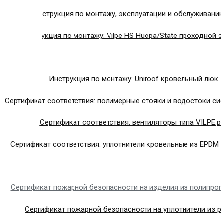
Общая инструкция по монтажу, эксплуатации и обслуживанию
Инструкция по монтажу: Vilpe HS Huopa/State проходной 
Инструкция по монтажу: Uniroof кровельный люк
Сертификат соответствия: полимерные стояки и водостоки си
Сертификат соответствия: вентиляторы типа VILPE.p
Сертификат соответствия: уплотнители кровельные из EPDM 
Сертификат пожарной безопасности на изделия из полипро
Сертификат пожарной безопасности на уплотнители из 