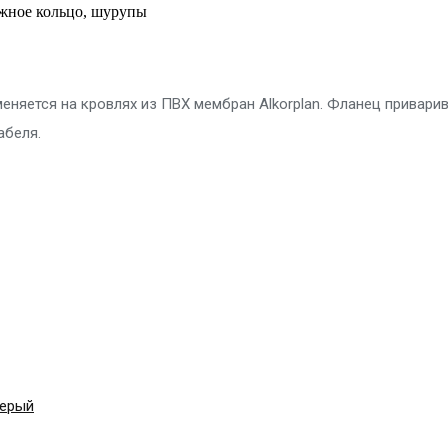
жное кольцо, шурупы
меняется на кровлях из ПВХ мембран Alkorplan. Фланец привари
абеля.
серый