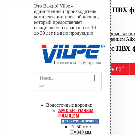
Это Важно! Vilpe -
Водосточным воронка с ПВХ фл
единственный производитель
комплектации плоской кровли,
который предоставляет
Home
официальную гарантию от 10
Магазин
до 30 лет на всю продукцию!
Водосточные воронки
,
Водосточные воро
Водосточным воронка с ПВХ фланцем Alkor
Водосточным воронка с ПВХ ф
Отправить
Сохранить PDF
0
out of 5
( Отзывов пока нет. )
Водосточные воронки
Цена за шт.
AM C БИТУМНЫМ
ФЛАНЦЕМ
ДЛЯ БИТУМНЫХ КРОВЕЛЬ
D=50 мм /
H=340 мм