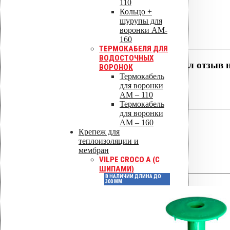
110
Отзывы
Кольцо +
шурупы для
воронки AM-
Отзывов пока нет.
160
ТЕРМОКАБЕЛЯ ДЛЯ
ВОДОСТОЧНЫХ
Будьте первым, кто оставил отзыв 
ВОРОНОК
серый)»
Термокабель
для воронки
AM – 110
Ваша оценка
Термокабель
для воронки
AM – 160
Крепеж для
теплоизоляции и
мембран
VILPE CROCO A (С
ШИПАМИ)
Ваш отзыв
*
В НАЛИЧИИ ДЛИНА ДО
300 ММ
Имя
*
Email
*