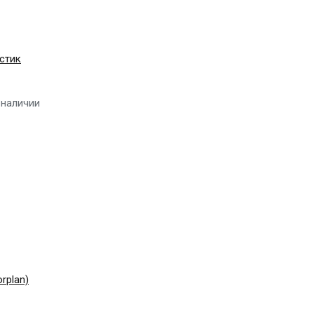
стик
 наличии
rplan)