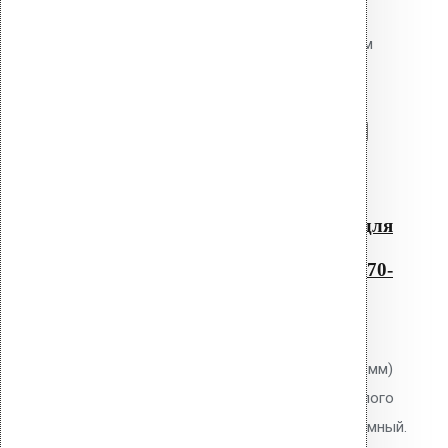
Резиновый уплотнитель для
проходных элементов с круглым
сечением No-7 270-325
Перейти в корзину
Продолжить
Читать далее
Быстрый просмотр
Резиновый уплотнитель для
проходных элементов с
круглым сечением No-7 270-
325
0
out of 5
Уплотнитель Vilpe No.7 (270-325 мм)
для проходных элементов круглого
сечения. EPDM-резина. Неразъёмный.