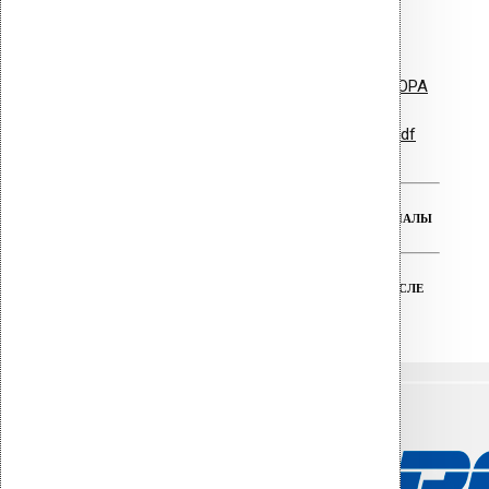
ПВХ уплотнитель Vilpe.pdf
Vilpe PVC Collar - ворот для HUOPA
Гарантийные обязательства.pdf
РЕАЛЬНАЯ ГАРАНТИЯ НА ВСЕ МАТЕРИАЛЫ
ТЕХНИЧЕСКАЯ ПОДДЕРЖКА ДО И ПОСЛЕ
ПОКУПКИ