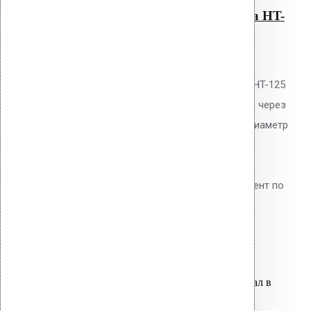
Уплотнитель парозатвора HT-
125
0
out of 5
Уплотнитель парозатвора Vilpe HT-125
для герметизации прохода труб через
пароизоляцию. EPDM-резина. Диаметр
трубы 125 мм. Предотвращает
диффузию водяных паров в
утеплитель. Обязательный элемент по
СП 17.13330.2017.
2,050.00
р.
Цена за шт.
Оставить заявку
Вы только что добавили материал в
корзину: