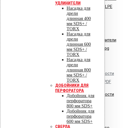
УДЛИНИТЕЛИ
стояки и водостоки системы VILPE
Насадка для
дрели
длинная 400
Сертификат соответствия:
мм SDS+ /
вентиляторы типа VILPE.pdf
TORX
Насадка для
дрели
Сертификат соответствия: уплотнители
длинная 600
кровельные из EPDM резины.jpg
мм SDS+ /
TORX
Насадка для
дрели
длинная 800
Сертификат пожарной безопасности
мм SDS+ /
TORX
на изделия из полипропилена.PDF
ДОБОЙНИКИ ДЛЯ
ПЕРФОРАТОРА
Сертификат пожарной безопасности
Добойник для
перфоратора
на уплотнители из резины
800 мм SDS+
Добойник для
перфоратора
600 мм SDS+
СВЕРЛА
Сертификат соответствия Croco