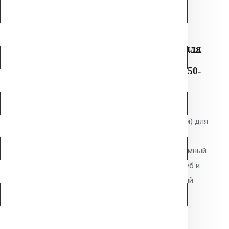
Перейти в корзину
Продолжить
Читать далее
Быстрый просмотр
Резиновый уплотнитель для
проходных элементов с
круглым сечением No-2 050-
060
0
out of 5
Уплотнитель Vilpe No.2 (50-60 мм) для
проходных элементов круглого
сечения. EPDM-резина. Неразъёмный.
Для герметизации проходов труб и
коммуникаций через кровельный
пирог.
2,500.00
р.
Цена за шт.