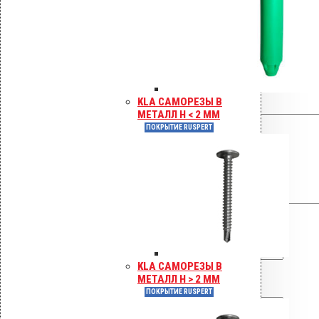
отзыв на «Резиновый
уплотнитель для квадратных
проходных элементов RHS-80-
100-120-140»
Ваша оценка
KLA САМОРЕЗЫ В
Ваш отзыв
*
МЕТАЛЛ H < 2 ММ
ПОКРЫТИЕ RUSPERT
Имя
*
KLA САМОРЕЗЫ В
МЕТАЛЛ H > 2 ММ
Email
*
ПОКРЫТИЕ RUSPERT