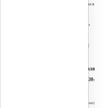
Вы только что добавили материал в
корзину:
Резиновый уплотнитель для
проходных элементов с круглым
сечением No-5 130-140
Перейти в корзину
Продолжить
Читать далее
Быстрый просмотр
Резиновый уплотнитель для
проходных элементов с
круглым сечением No-5 130-
140
0
out of 5
Уплотнитель Vilpe No.5 (130-140 мм)