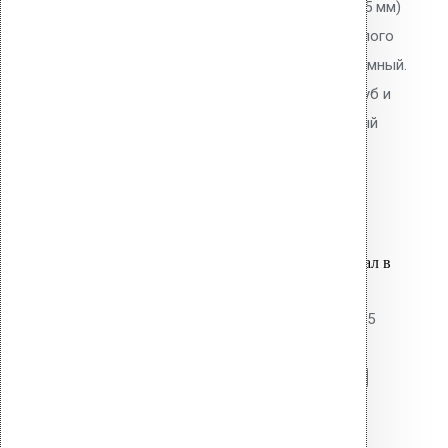
Уплотнитель Vilpe No.10 (600-675 мм)
для проходных элементов круглого
сечения. EPDM-резина. Неразъёмный.
Для герметизации проходов труб и
коммуникаций через кровельный
пирог.
24,000.00
р.
Цена за шт.
Оставить заявку
Вы только что добавили материал в
корзину:
Уплотнитель парозатвора HT-125
Перейти в корзину
Продолжить
Читать далее
Быстрый просмотр