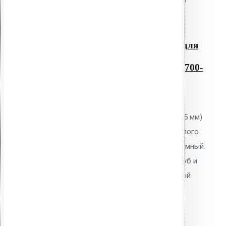
Читать далее
Быстрый просмотр
Резиновый уплотнитель для
проходных элементов с
круглым сечением No-11 700-
775
0
out of 5
Уплотнитель Vilpe No.11 (700-775 мм)
для проходных элементов круглого
сечения. EPDM-резина. Неразъёмный.
Для герметизации проходов труб и
коммуникаций через кровельный
пирог.
25,000.00
р.
Цена за шт.