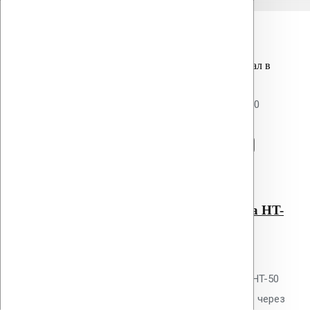
Связанные товары
Вы только что добавили материал в
корзину:
Уплотнитель парозатвора HT-050
Перейти в корзину
Продолжить
Читать далее
Быстрый просмотр
Уплотнитель парозатвора HT-
050
0
out of 5
Уплотнитель парозатвора Vilpe HT-50
для герметизации прохода труб через