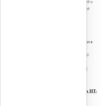
Для герметизации проходов труб и
коммуникаций через кровельный
пирог.
6,000.00
р.
Цена за шт.
Оставить заявку
Вы только что добавили материал в
корзину:
Уплотнитель парозатвора HT-110
Перейти в корзину
Продолжить
Читать далее
Быстрый просмотр
Уплотнитель парозатвора HT-
110
0
out of 5