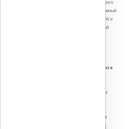
для проходных элементов круглого
сечения. EPDM-резина. Неразъёмный.
Для герметизации проходов труб и
коммуникаций через кровельный
пирог.
3,100.00
р.
Цена за шт.
Оставить заявку
Вы только что добавили материал в
корзину:
Резиновый уплотнитель для
проходных элементов с круглым
сечением No-11 700-775
Перейти в корзину
Продолжить