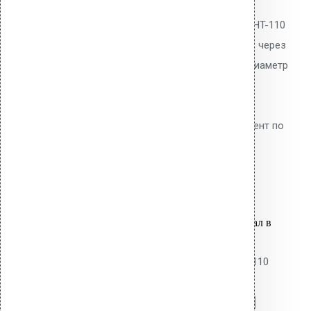
Уплотнитель парозатвора Vilpe HT-110
для герметизации прохода труб через
пароизоляцию. EPDM-резина. Диаметр
трубы 110 мм. Предотвращает
диффузию водяных паров в
утеплитель. Обязательный элемент по
СП 17.13330.2017.
1,800.00
р.
Цена за шт.
Оставить заявку
Вы только что добавили материал в
корзину:
Уплотнитель парозатвора HTH-110
Перейти в корзину
Продолжить