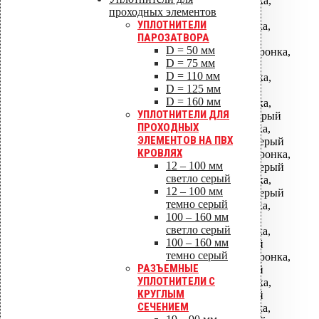
АМ-075 водосточная воронка,
проходных элементов
фланец битум
УПЛОТНИТЕЛИ
АМ-110 водосточная воронка,
ПАРОЗАТВОРА
фланец битум
D = 50 мм
АМ-110/630 водосточная воронка,
D = 75 мм
фланец битум
D = 110 мм
АМ-160 водосточная воронка,
D = 125 мм
фланец битум
D = 160 мм
АМ-160 водосточная воронка,
УПЛОТНИТЕЛИ ДЛЯ
фланец Алкорплан темно-серый
ПРОХОДНЫХ
АМ-110 водосточная воронка,
ЭЛЕМЕНТОВ НА ПВХ
фланец Алкорплан светло-серый
КРОВЛЯХ
АМ-110/630 водосточная воронка,
12 – 100 мм
фланец Алкорплан светло-серый
светло серый
АМ-160 водосточная воронка,
12 – 100 мм
фланец Алкорплан светло-серый
темно серый
АМ-110 водосточная воронка,
100 – 160 мм
фланец Алкорплан серый
светло серый
АМ-110 водосточная воронка,
100 – 160 мм
фланец Протан темно-серый
темно серый
АМ-110/630 водосточная воронка,
РАЗЪЕМНЫЕ
фланец Протан темно-серый
УПЛОТНИТЕЛИ С
АМ-160 водосточная воронка,
КРУГЛЫМ
фланец Протан темно-серый
СЕЧЕНИЕМ
АМ-110 водосточная воронка,