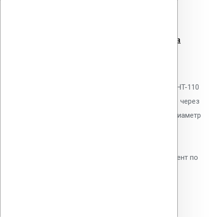
Читать далее
Быстрый просмотр
Уплотнитель парозатвора
HTH-110
0
out of 5
Уплотнитель парозатвора Vilpe HT-110
для герметизации прохода труб через
пароизоляцию. EPDM-резина. Диаметр
трубы 110 мм. Предотвращает
диффузию водяных паров в
утеплитель. Обязательный элемент по
СП 17.13330.2017.
2,050.00
р.
Цена за шт.
Оставить заявку