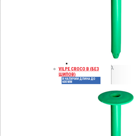
наличии
Без
Совместимость с
гидроизоляцией
ограничений
Высота, мм
–
100, 120,
VILPE CROCO B (БЕЗ
Сечение, мм
ШИПОВ)
140, 80
В НАЛИЧИИ ДЛИНА ДО
600 ММ
Отзывы
Отзывов пока нет.
Будьте первым, кто оставил