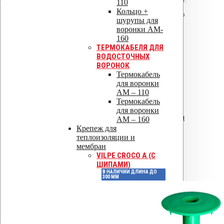
приклеивается к битумному ковру.
110
Кольцо +
Излишки ступеней обрезаются по
шурупы для
месту.
воронки AM-
160
ТЕРМОКАБЕЛЯ ДЛЯ
Детали
ВОДОСТОЧНЫХ
ВОРОНОК
Термокабель
для воронки
Артикул
71094
AM – 110
Термокабель
для воронки
Цвет
Черный
AM – 160
Крепеж для
теплоизоляции и
мембран
Диаметр, мм
–
VILPE CROCO A (С
ШИПАМИ)
В НАЛИЧИИ ДЛИНА ДО
300 ММ
Материал изготовления
EPDM
Всегда в
Наличие