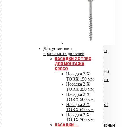
Инструкция: водосточные воронки
Vilpe AM
Общая инструкция по монтажу,
Для установки
эксплуатации и обслуживанию
кровельных дюбелей
НАСАДКИ 2 X TORX
VIPLE.pdf
ДЛЯ МОНТАЖА
CROCO
Инструкция по монтажу: Vilpe HS
Насадка 2 X
TORX 150 мм
Huopa/State проходной элемент
Насадка 2 X
TORX 350 мм
Насадка 2 X
TORX 500 мм
Насадка 2 X
Инструкция по монтажу: Uniroof
TORX 650 мм
кровельный люк
Насадка 2 X
TORX 700 мм
НАСАДКИ —
Сертификат соответствия: полимерные