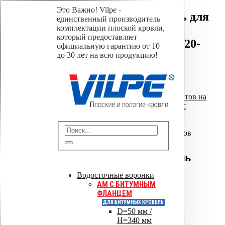
Это Важно! Vilpe -
Резиновый уплотнитель для
единственный производитель
квадратных проходных
комплектации плоской кровли,
который предоставляет
элементов RHS-80-100-120-
официальную гарантию от 10
140
до 30 лет на всю продукцию!
Home
Магазин
Уплотнители проходных элементов на
плоских кровлях
,
Уплотнители с
квадратным сечением
Резиновый уплотнитель для
квадратных проходных элементов
RHS-80-100-120-140
Резиновый уплотнитель
для квадратных
Водосточные воронки
проходных элементов
AM C БИТУМНЫМ
ФЛАНЦЕМ
RHS-80-100-120-140
ДЛЯ БИТУМНЫХ КРОВЕЛЬ
D=50 мм /
H=340 мм