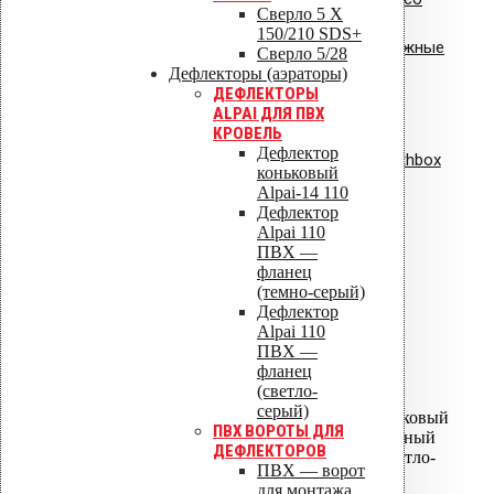
Сверло 5 X
150/210 SDS+
Сертификат соответствия: крепежные
Сверло 5/28
Дефлекторы (аэраторы)
элементы
ДЕФЛЕКТОРЫ
ALPAI ДЛЯ ПВХ
Сертификат соответствия:
КРОВЕЛЬ
Дефлектор
вентиляционная установка Healthbox
коньковый
Alpai-14 110
ISO 9001
Дефлектор
Alpai 110
ПВХ —
фланец
(темно-серый)
ISO 14001
Дефлектор
Alpai 110
ПВХ —
ALIPAI ДЕФЛЕКТОРЫ
фланец
(светло-
ALIPAI-075 дефлектор
серый)
ALIPAI-075 дефлектор коньковый
ПВХ ВОРОТЫ ДЛЯ
ALIPAI-110 дефлектор - Черный
ДЕФЛЕКТОРОВ
ALIPAI-110 дефлектор - Светло-
ПВХ — ворот
серый
для монтажа