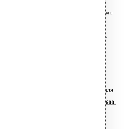
Оставить заявку
Вы только что добавили материал в
корзину:
Резиновый уплотнитель для
проходных элементов с круглым
сечением No-10 600-675
Перейти в корзину
Продолжить
Читать далее
Быстрый просмотр
Резиновый уплотнитель для
проходных элементов с
круглым сечением No-10 600-
675
0
out of 5