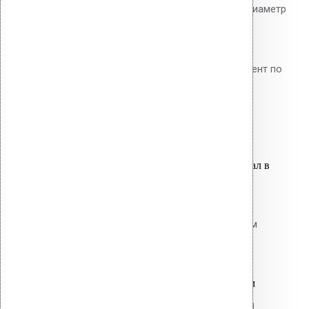
пароизоляцию. EPDM-резина. Диаметр
трубы 50 мм. Предотвращает
диффузию водяных паров в
утеплитель. Обязательный элемент по
СП 17.13330.2017.
1,600.00
р.
Цена за шт.
Оставить заявку
Вы только что добавили материал в
корзину:
Резиновый уплотнитель для
проходных элементов с круглым
сечением No-2 050-060