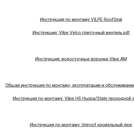
Инструкция по монтажу VILPE RoofSeal
Инструкция: Vilpe Velco плиточный вентиль.pdf
Инструкция: водосточные воронки Vilpe AM
Общая инструкция по монтажу, эксплуатации и обслуживанию
Инструкция по монтажу: Vilpe HS Huopa/State проходной 
Инструкция по монтажу: Uniroof кровельный люк