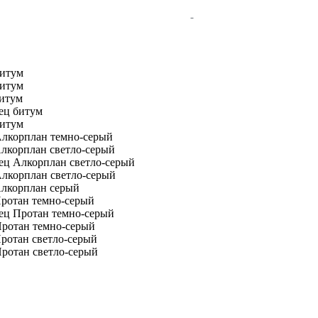
битум
битум
битум
ец битум
битум
Алкорплан темно-серый
Алкорплан светло-серый
ец Алкорплан светло-серый
Алкорплан светло-серый
Алкорплан серый
Протан темно-серый
нец Протан темно-серый
Протан темно-серый
ротан светло-серый
Протан светло-серый