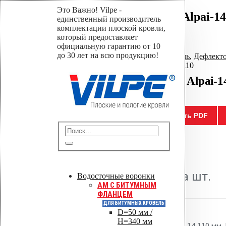
Это Важно! Vilpe -
Дефлектор коньковый Alpai-14
единственный производитель
комплектации плоской кровли,
который предоставляет
Home
официальную гарантию от 10
Магазин
до 30 лет на всю продукцию!
Дефлекторы для плоских кровель
,
Дефлекто
Дефлектор коньковый Alpai-14 110
Дефлектор коньковый Alpai-1
Отправить
Сохранить PDF
0
out of 5
1,800.00
р.
Цена за шт.
Водосточные воронки
AM C БИТУМНЫМ
ФЛАНЦЕМ
ДЛЯ БИТУМНЫХ КРОВЕЛЬ
D=50 мм /
H=340 мм
Дефлектор Vilpe коньковый Alpai-14 110 мм