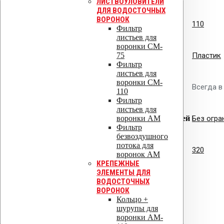
ЛИСТВОУЛОВИТЕЛИ
ДЛЯ ВОДОСТОЧНЫХ
ВОРОНОК
Диаметр, мм
110
Фильтр
листьев для
воронки CM-
75
Материал изготовления
Пластик
Фильтр
листьев для
воронки CM-
Наличие
Всегда в
110
Фильтр
листьев для
воронки AM
Совместимость с гидроизоляцией
Без огра
Фильтр
безвоздушного
потока для
Высота, мм
320
воронок AM
КРЕПЕЖНЫЕ
ЭЛЕМЕНТЫ ДЛЯ
Инструкции по монтажу
ВОДОСТОЧНЫХ
Сертификаты
ВОРОНОК
Технические паспорта
Кольцо +
Каталоги
шурупы для
Гарантия
воронки AM-