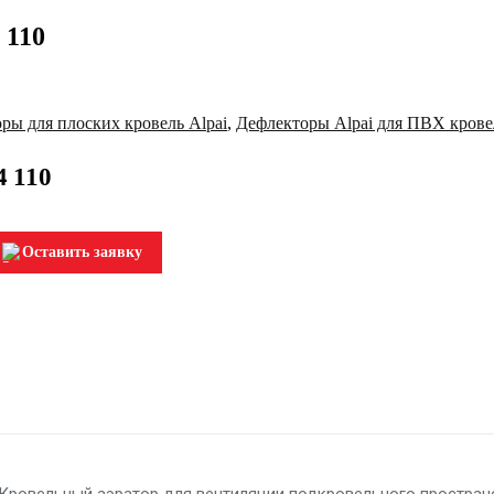
 110
ры для плоских кровель Alpai
,
Дефлекторы Alpai для ПВХ крове
4 110
Оставить заявку
. Кровельный аэратор для вентиляции подкровельного простра