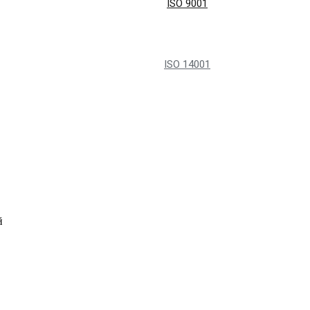
ISO 9001
ISO 14001
й