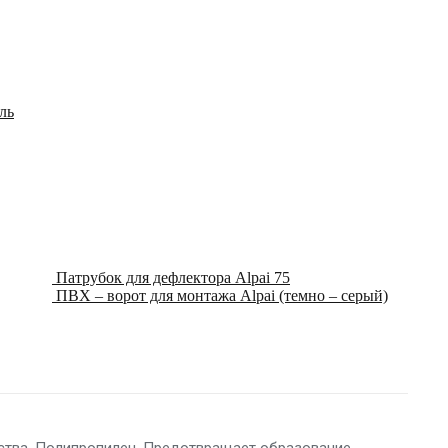
ль
Патрубок для дефлектора Alpai 75
ПВХ – ворот для монтажа Alpai (темно – серый)
нства. Полипропилен. Предотвращает образование