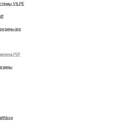
стемы VILPE
df
резины.jpg
пилена.PDF
резины
lthbox