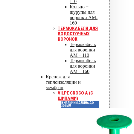
110
Кольцо +
шурупы для
воронки AM-
160
ТЕРМОКАБЕЛЯ ДЛЯ
ВОДОСТОЧНЫХ
ВОРОНОК
Термокабель
для воронки
AM – 110
Термокабель
для воронки
AM – 160
Крепеж для
теплоизоляции и
мембран
VILPE CROCO A (С
ШИПАМИ)
В НАЛИЧИИ ДЛИНА ДО
300 ММ