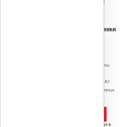
Перейти в корзину
Продолжить
Читать далее
Быстрый просмотр
Кольцо+шурупы для воронки
AM 110
0
out of 5
Крепёжный комплект Vilpe для
воронки AM-110: кольцо + шурупы.
Кольцо из оцинкованной стали,
шурупы из нержавеющей стали A2.
Для механической фиксации фланца
воронки к основанию кровли.
Оставить заявку
Цена за шт.
Вы только что добавили материал в