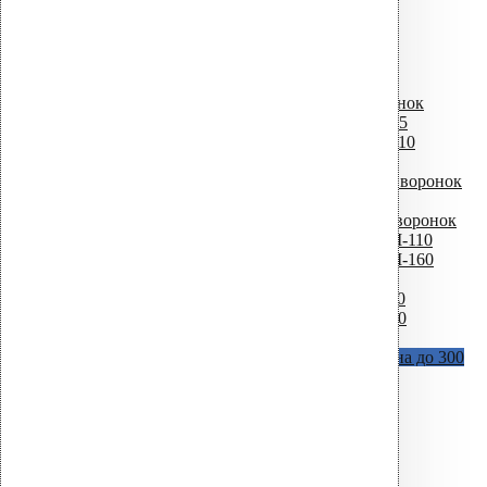
D = 110 мм / H = 630 мм
CM Фитинги
Универсальные воронки
D = 75 мм
D = 110 мм
Комплектующие для водосточных воронок
Листвоуловители для водосточных воронок
Фильтр листьев для воронки CM-75
Фильтр листьев для воронки CM-110
Фильтр листьев для воронки AM
Фильтр безвоздушного потока для воронок
AM
Крепежные элементы для водосточных воронок
Кольцо + шурупы для воронки AM-110
Кольцо + шурупы для воронки AM-160
Термокабеля для водосточных воронок
Термокабель для воронки AM – 110
Термокабель для воронки AM – 160
Крепеж для теплоизоляции и мембран
Vilpe Croco A (с шипами)
В наличии длина до 300
мм