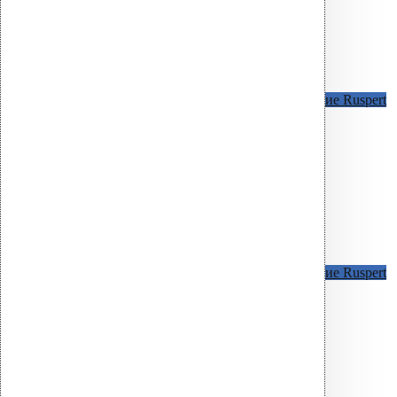
KLA саморезы в металл h < 2 мм
Покрытие Ruspert
KLA саморезы в металл h > 2 мм
Покрытие Ruspert