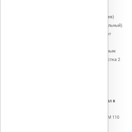
0
out of 5
Листвоуловитель (фильтр листьев)
Vilpe для воронки AM (универсальный).
Защищает систему водостока от
засорения листвой и мусором.
Оцинкованная сталь с полимерным
покрытием. Рекомендуется очистка 2
раза в год.
2,000.00
р.
Цена за шт.
Оставить заявку
Вы только что добавили материал в
корзину:
Кольцо+шурупы для воронки AM 110