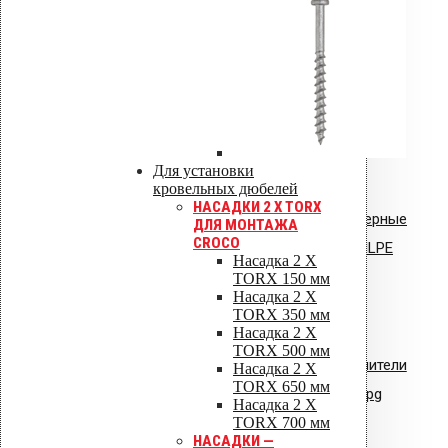
Инструкция по монтажу: Vilpe HS
Huopa/State проходной элемент
Инструкция по монтажу: Uniroof
Для установки
кровельный люк
кровельных дюбелей
НАСАДКИ 2 X TORX
Сертификат соответствия: полимерные
ДЛЯ МОНТАЖА
CROCO
стояки и водостоки системы VILPE
Насадка 2 X
TORX 150 мм
Сертификат соответствия:
Насадка 2 X
TORX 350 мм
вентиляторы типа VILPE.pdf
Насадка 2 X
TORX 500 мм
Сертификат соответствия: уплотнители
Насадка 2 X
TORX 650 мм
кровельные из EPDM резины.jpg
Насадка 2 X
TORX 700 мм
НАСАДКИ —