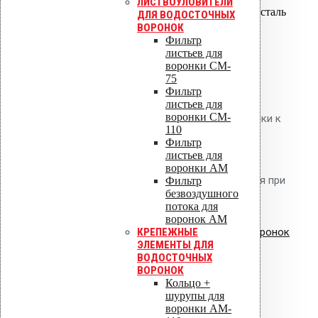
ЛИСТВОУЛОВИТЕЛИ
Материал
Нержавеющая сталь
ДЛЯ ВОДОСТОЧНЫХ
шурупов
A2
ВОРОНОК
Количество
Фильтр
6-8 шт.
шурупов
листьев для
воронки CM-
75
Применение
Фильтр
листьев для
воронки CM-
Кольцо прижимает фланец воронки к
110
основанию, шурупы фиксируют
Фильтр
листьев для
кольцо. Являются расходным
воронки AM
материалом и должны заменяться при
Фильтр
безвоздушного
каждом демонтаже воронки.
потока для
воронок AM
КРЕПЕЖНЫЕ
Смотрите также:
водосточных воронок
ЭЛЕМЕНТЫ ДЛЯ
AM
водосточных воронок
ВОДОСТОЧНЫХ
ВОРОНОК
Кольцо +
Детали
шурупы для
воронки AM-