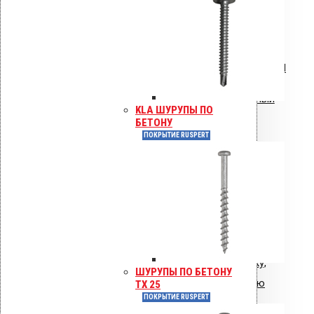
Гарантия
Инструкция по монтажу VILPE RoofSeal
Инструкция: Vilpe Velco плиточный
KLA ШУРУПЫ ПО
вентиль.pdf
БЕТОНУ
ПОКРЫТИЕ RUSPERT
Инструкция: водосточные воронки
Vilpe AM
Общая инструкция по монтажу,
ШУРУПЫ ПО БЕТОНУ
эксплуатации и обслуживанию
TX 25
ПОКРЫТИЕ RUSPERT
VIPLE.pdf