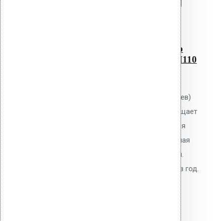
Перейти в корзину
Продолжить
Читать далее
Быстрый просмотр
Листвоуловитель (фильтр
листьев) для воронки CM110
0
out of 5
Листвоуловитель (фильтр листьев)
Vilpe для воронки CM110. Защищает
систему водостока от засорения
листвой и мусором. Оцинкованная
сталь с полимерным покрытием.
Рекомендуется очистка 2 раза в год.
1,320.00
р.
Цена за шт.
Оставить заявку