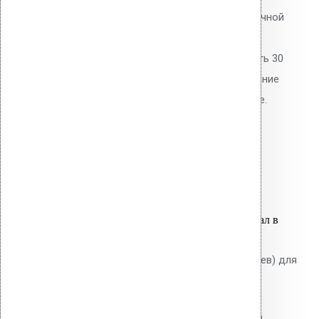
Термокабель Vilpe для водосточной
воронки AM-160.
Саморегулирующийся, мощность 30
Вт/м. Предотвращает образование
наледи в чаше воронки и стояке.
Подключение 220В через
терморегулятор.
2,960.00
р.
Цена за шт.
Оставить заявку
Вы только что добавили материал в
корзину:
Листвоуловитель (фильтр листьев) для
воронки CM110