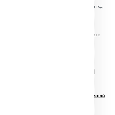
Рекомендуется очистка 2 раза в год.
950.00
р.
Цена за шт.
Оставить заявку
Вы только что добавили материал в
корзину:
Термокабель для водосточной
воронки AM 160
Перейти в корзину
Продолжить
Читать далее
Быстрый просмотр
Термокабель для водосточной
воронки AM 160
0
out of 5