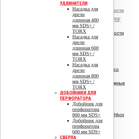
УДЛИНИТЕЛИ
Насадка для
Сертификат пожарной безопасности
дрели
на изделия из полипропилена.PDF
длинная 400
мм SDS+ /
TORX
Сертификат пожарной безопасности
Насадка для
на уплотнители из резины
дрели
длинная 600
мм SDS+ /
TORX
Насадка для
Сертификат соответствия Croco
дрели
длинная 800
мм SDS+ /
Сертификат соответствия: крепежные
TORX
элементы
ДОБОЙНИКИ ДЛЯ
ПЕРФОРАТОРА
Добойник для
Сертификат соответствия:
перфоратора
вентиляционная установка Healthbox
800 мм SDS+
Добойник для
перфоратора
ISO 9001
600 мм SDS+
СВЕРЛА