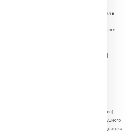
Оставить заявку
Вы только что добавили материал в
корзину:
Фильтр листьев AM безвоздушного
потока
Перейти в корзину
Продолжить
Читать далее
Быстрый просмотр
Фильтр листьев AM
безвоздушного потока
0
out of 5
Листвоуловитель (фильтр листьев)
Vilpe для воронки AM (безвоздушного
потока). Защищает систему водостока