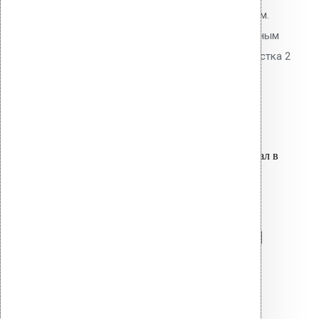
от засорения листвой и мусором.
Оцинкованная сталь с полимерным
покрытием. Рекомендуется очистка 2
раза в год.
1,700.00
р.
Цена за шт.
Оставить заявку
Вы только что добавили материал в
корзину:
Фильтр листьев AM
Перейти в корзину
Продолжить
Читать далее
Быстрый просмотр
Фильтр листьев AM