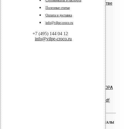
Сертификаты и паспорта
Vilpe в коттеджном строительстве
Полезные статьи
Оплата и доставка
info@vilpe-croco.ru
Vilpe для плоских и пологих
+7 (495) 144 04 12
кровель.pdf
info@vilpe-croco.ru
Буклет - ПВХ Ворот Alpai
ПВХ уплотнитель Vilpe.pdf
Vilpe PVC Collar - ворот для HUOPA
Гарантийные обязательства.pdf
РЕАЛЬНАЯ ГАРАНТИЯ НА ВСЕ МАТЕРИАЛЫ