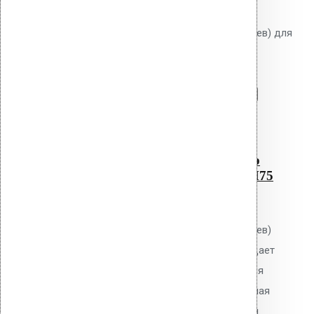
корзину:
Листвоуловитель (фильтр листьев) для
воронки CM75
Перейти в корзину
Продолжить
Читать далее
Быстрый просмотр
Листвоуловитель (фильтр
листьев) для воронки CM75
0
out of 5
Листвоуловитель (фильтр листьев)
Vilpe для воронки CM75. Защищает
систему водостока от засорения
листвой и мусором. Оцинкованная
сталь с полимерным покрытием.