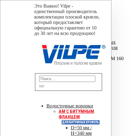
Это Важно! Vilpe -
Кольцо+шурупы для
единственный производитель
воронки AM 160
комплектации плоской кровли,
который предоставляет
официальную гарантию от 10
Home
до 30 лет на всю продукцию!
Магазин
Комплектующие для водосточных
воронок
,
Крепежные элементы для
водосточных воронок
Кольцо+шурупы для воронки AM 160
Кольцо+шурупы для
воронки AM 160
Отправить
Водосточные воронки
Сохранить PDF
AM C БИТУМНЫМ
ФЛАНЦЕМ
Оставить заявку
ДЛЯ БИТУМНЫХ КРОВЕЛЬ
D=50 мм /
H=340 мм
0
out of 5