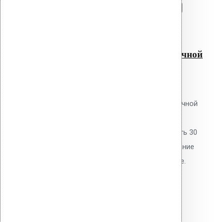
Перейти в корзину
Продолжить
Читать далее
Быстрый просмотр
Термокабель для водосточной
воронки AM 110
0
out of 5
Термокабель Vilpe для водосточной
воронки AM-110.
Саморегулирующийся, мощность 30
Вт/м. Предотвращает образование
наледи в чаше воронки и стояке.
Подключение 220В через
терморегулятор.
2,960.00
р.
Цена за шт.