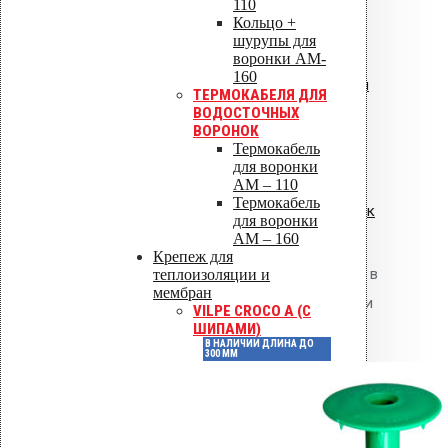
110
Артикул
72002
Кольцо +
шурупы для
воронки AM-
160
Цвет
Черный
ТЕРМОКАБЕЛЯ ДЛЯ
ВОДОСТОЧНЫХ
ВОРОНОК
Диаметр, мм
–
Термокабель
для воронки
AM – 110
Термокабель
Материал изготовления
Пластик
для воронки
AM – 160
Крепеж для
Всегда в
теплоизоляции и
Наличие
мембран
наличии
VILPE CROCO A (С
ШИПАМИ)
В НАЛИЧИИ ДЛИНА ДО
300 ММ
Без
Совместимость с
гидроизоляцией
ограничений