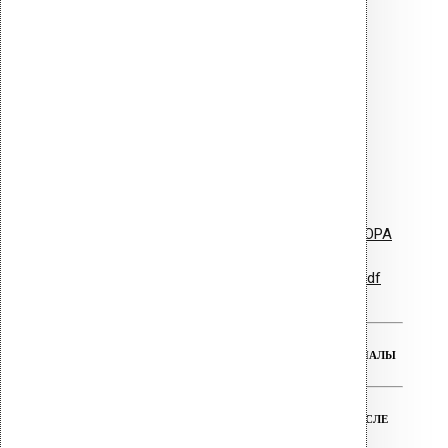
Vilpe для плоских и пологих
кровель.pdf
Буклет - ПВХ Ворот Alpai
ПВХ уплотнитель Vilpe.pdf
Vilpe PVC Collar - ворот для HUOPA
Гарантийные обязательства.pdf
РЕАЛЬНАЯ ГАРАНТИЯ НА ВСЕ МАТЕРИАЛЫ
ТЕХНИЧЕСКАЯ ПОДДЕРЖКА ДО И ПОСЛЕ
ПОКУПКИ