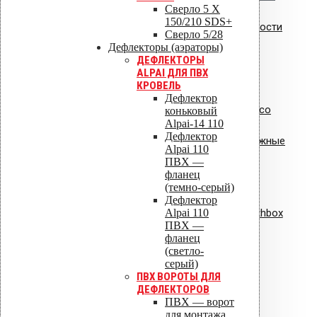
Сверло 5 X
150/210 SDS+
Сертификат пожарной безопасности
Сверло 5/28
Дефлекторы (аэраторы)
на уплотнители из резины
ДЕФЛЕКТОРЫ
ALPAI ДЛЯ ПВХ
КРОВЕЛЬ
Дефлектор
Сертификат соответствия Croco
коньковый
Alpai-14 110
Дефлектор
Сертификат соответствия: крепежные
Alpai 110
элементы
ПВХ —
фланец
(темно-серый)
Сертификат соответствия:
Дефлектор
Alpai 110
вентиляционная установка Healthbox
ПВХ —
фланец
ISO 9001
(светло-
серый)
ПВХ ВОРОТЫ ДЛЯ
ДЕФЛЕКТОРОВ
ПВХ — ворот
ISO 14001
для монтажа