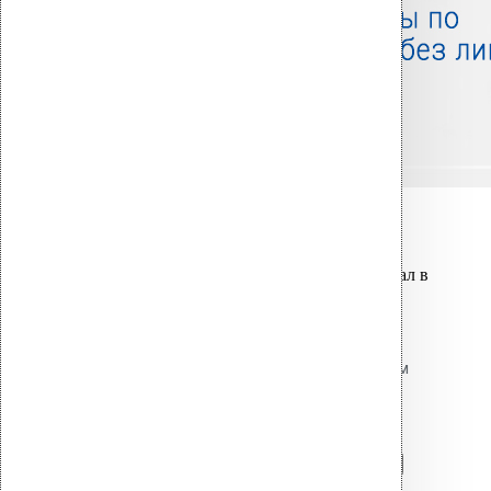
Связанные товары
Вы только что добавили материал в
корзину:
Резиновый уплотнитель для
проходных элементов с круглым
сечением No-4 110-125
Перейти в корзину
Продолжить