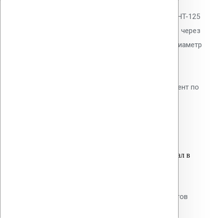
Уплотнитель парозатвора Vilpe HT-125
для герметизации прохода труб через
пароизоляцию. EPDM-резина. Диаметр
трубы 125 мм. Предотвращает
диффузию водяных паров в
утеплитель. Обязательный элемент по
СП 17.13330.2017.
2,050.00
р.
Цена за шт.
Оставить заявку
Вы только что добавили материал в
корзину:
Резиновый уплотнитель для
квадратных проходных элементов
RHS-40-50-60-70