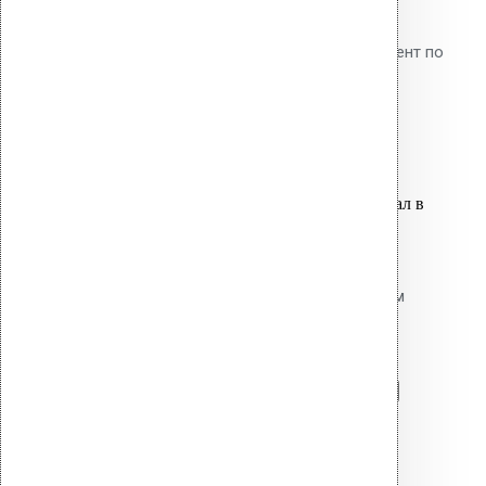
диффузию водяных паров в
утеплитель. Обязательный элемент по
СП 17.13330.2017.
1,600.00
р.
Цена за шт.
Оставить заявку
Вы только что добавили материал в
корзину:
Резиновый уплотнитель для
проходных элементов с круглым
сечением No-6 200-250
Перейти в корзину
Продолжить
Читать далее
Быстрый просмотр