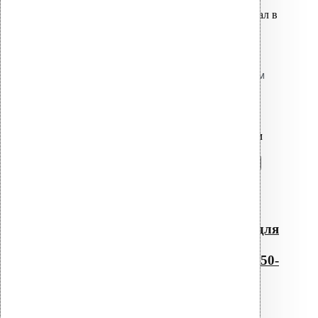
Вы только что добавили материал в
корзину:
Резиновый уплотнитель для
проходных элементов с круглым
сечением No-2 050-060
Перейти в корзину
Продолжить
Читать далее
Быстрый просмотр
Резиновый уплотнитель для
проходных элементов с
круглым сечением No-2 050-
060
0
out of 5