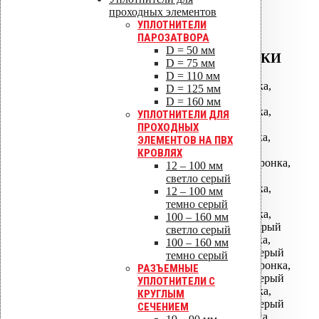
проходных элементов
УПЛОТНИТЕЛИ
ПАРОЗАТВОРА
D = 50 мм
ВОДОСТОЧНЫЕ ВОРОНКИ
D = 75 мм
D = 110 мм
АМ-050 водосточная воронка,
D = 125 мм
фланец битум
D = 160 мм
АМ-075 водосточная воронка,
УПЛОТНИТЕЛИ ДЛЯ
фланец битум
ПРОХОДНЫХ
АМ-110 водосточная воронка,
ЭЛЕМЕНТОВ НА ПВХ
фланец битум
КРОВЛЯХ
АМ-110/630 водосточная воронка,
12 – 100 мм
фланец битум
светло серый
АМ-160 водосточная воронка,
12 – 100 мм
фланец битум
темно серый
АМ-160 водосточная воронка,
100 – 160 мм
фланец Алкорплан темно-серый
светло серый
АМ-110 водосточная воронка,
100 – 160 мм
фланец Алкорплан светло-серый
темно серый
АМ-110/630 водосточная воронка,
РАЗЪЕМНЫЕ
фланец Алкорплан светло-серый
УПЛОТНИТЕЛИ С
АМ-160 водосточная воронка,
КРУГЛЫМ
фланец Алкорплан светло-серый
СЕЧЕНИЕМ
АМ-110 водосточная воронка,