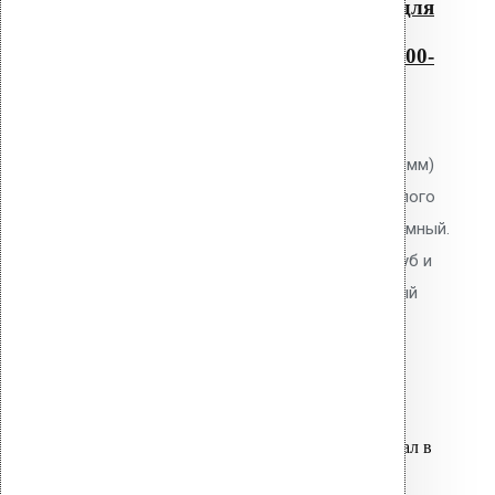
Резиновый уплотнитель для
проходных элементов с
круглым сечением No-6 200-
250
0
out of 5
Уплотнитель Vilpe No.6 (200-250 мм)
для проходных элементов круглого
сечения. EPDM-резина. Неразъёмный.
Для герметизации проходов труб и
коммуникаций через кровельный
пирог.
5,100.00
р.
Цена за шт.
Оставить заявку
Вы только что добавили материал в
корзину: