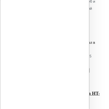
Для герметизации проходов труб и
коммуникаций через кровельный
пирог.
29,000.00
р.
Цена за шт.
Оставить заявку
Вы только что добавили материал в
корзину:
Уплотнитель парозатвора HT-125
Перейти в корзину
Продолжить
Читать далее
Быстрый просмотр
Уплотнитель парозатвора HT-
125
0
out of 5