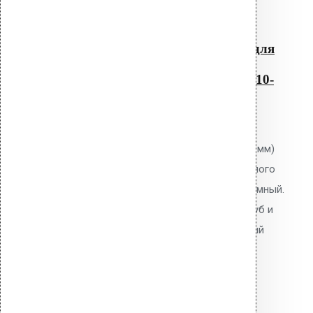
Читать далее
Быстрый просмотр
Резиновый уплотнитель для
проходных элементов с
круглым сечением No-4 110-
125
0
out of 5
Уплотнитель Vilpe No.4 (110-125 мм)
для проходных элементов круглого
сечения. EPDM-резина. Неразъёмный.
Для герметизации проходов труб и
коммуникаций через кровельный
пирог.
2,700.00
р.
Цена за шт.
Оставить заявку