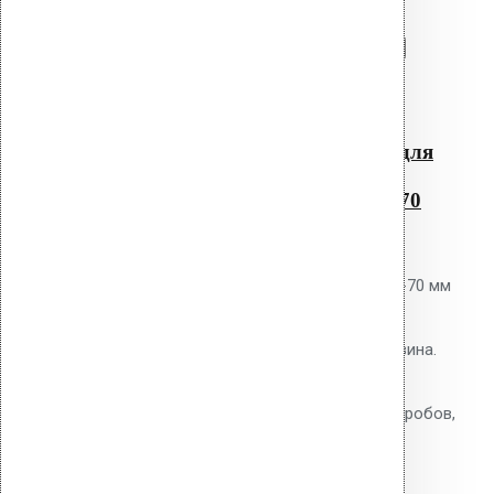
Перейти в корзину
Продолжить
Читать далее
Быстрый просмотр
Резиновый уплотнитель для
квадратных проходных
элементов RHS-40-50-60-70
0
out of 5
Уплотнитель Vilpe RHS 40-50-60-70 мм
для проходных элементов
квадратного сечения. EPDM-резина.
Ступенчатая конструкция на 4
размера. Для воздуховодов, коробов,
опор.
2,900.00
р.
Цена за шт.