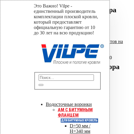
Это Важно! Vilpe -
Уплотнитель парозатвора
единственный производитель
HT-110
комплектации плоской кровли,
который предоставляет
официальную гарантию от 10
Home
до 30 лет на всю продукцию!
Магазин
Уплотнители проходных элементов на
плоских кровлях
,
Уплотнители
парозатвора
Уплотнитель парозатвора HT-110
Уплотнитель парозатвора
HT-110
Отправить
Водосточные воронки
Сохранить PDF
AM C БИТУМНЫМ
ФЛАНЦЕМ
Оставить заявку
ДЛЯ БИТУМНЫХ КРОВЕЛЬ
D=50 мм /
H=340 мм
0
out of 5