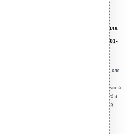
Читать далее
Быстрый просмотр
Резиновый уплотнитель для
проходных элементов с
круглым сечением No-1 001-
040
0
out of 5
Уплотнитель Vilpe No.1 (1-40 мм) для
проходных элементов круглого
сечения. EPDM-резина. Неразъёмный.
Для герметизации проходов труб и
коммуникаций через кровельный
пирог.
2,400.00
р.
Цена за шт.