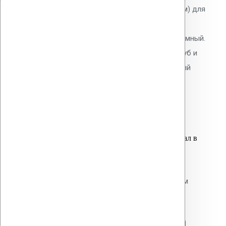
Уплотнитель Vilpe No.2 (50-60 мм) для
проходных элементов круглого
сечения. EPDM-резина. Неразъёмный.
Для герметизации проходов труб и
коммуникаций через кровельный
пирог.
2,500.00
р.
Цена за шт.
Оставить заявку
Вы только что добавили материал в
корзину:
Резиновый уплотнитель для
проходных элементов с круглым
сечением No-1 001-040
Перейти в корзину
Продолжить