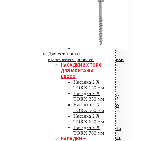
Инструкция по монтажу VILPE RoofSeal
Инструкция: Vilpe Velco плиточный
вентиль.pdf
Для установки
кровельных дюбелей
Инструкция: водосточные воронки
НАСАДКИ 2 X TORX
Vilpe AM
ДЛЯ МОНТАЖА
CROCO
Насадка 2 X
TORX 150 мм
Насадка 2 X
Общая инструкция по монтажу,
TORX 350 мм
Насадка 2 X
эксплуатации и обслуживанию
TORX 500 мм
VIPLE.pdf
Насадка 2 X
TORX 650 мм
Насадка 2 X
Инструкция по монтажу: Vilpe HS
TORX 700 мм
Huopa/State проходной элемент
НАСАДКИ —