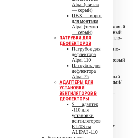
Alpai (светло
ALIPAI ДЕФЛЕКТОРЫ
— серый)
ПВХ — ворот
для монтажа
ALIPAI-075 дефлектор
Alpai (темно
ALIPAI-075 дефлектор коньковый
— серый)
ALIPAI-110 дефлектор - Черный
ПАТРУБКИ ДЛЯ
ALIPAI-110 дефлектор - Светло-
ДЕФЛЕКТОРОВ
серый
Патрубок для
ALIPAI-110 дефлектор - Темно-
дефлектора
серый
Alpai 110
ALIPAI-110 дефлектор коньковый
Патрубок для
ALIPAI-14 110 дефлектор
дефлектора
коньковый
Alpai 75
ALIPAI-110 дефлектор скатный
АДАПТЕРЫ ДЛЯ
ALIPAI-110 дефлектор скатный/
УСТАНОВКИ
пологий
ВЕНТИЛЯТОРОВ В
ALIPAI ПВХ -Ворот Светло-
ДЕФЛЕКТОРЫ
серый
S — адаптер
ALIPAI ПВХ -Ворот Темно-
-110 для
серый
установки
ALIPAI-160 дефлектор*
вентиляторов
ALIPAI-160/620 дефлектор*
Е120S на
ALIPAI-160/1000 дефлектор*
ALIPAI -110
ALIPAI-160 дефлектор
Уплотнители для
коньковый*