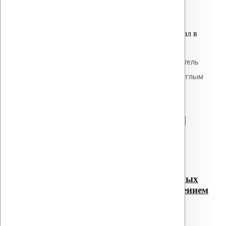
Оставить заявку
Вы только что добавили материал в
корзину:
Резиновый разъемный уплотнитель
для проходных элементов с круглым
сечением R-FELT 19-90
Перейти в корзину
Продолжить
Читать далее
Быстрый просмотр
Резиновый разъемный
уплотнитель для проходных
элементов с круглым сечением
R-FELT 19-90
0
out of 5