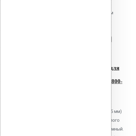
Резиновый уплотнитель для
проходных элементов с круглым
сечением No-12 800-875
Перейти в корзину
Продолжить
Читать далее
Быстрый просмотр
Резиновый уплотнитель для
проходных элементов с
круглым сечением No-12 800-
875
0
out of 5
Уплотнитель Vilpe No.12 (800-875 мм)
для проходных элементов круглого
сечения. EPDM-резина. Неразъёмный.