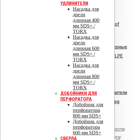
УДЛИНИТЕЛИ
Насадка для
дрели
длинная 400
Инструкция по монтажу: Uniroof
мм SDS+ /
TORX
кровельный люк
Насадка для
дрели
Сертификат соответствия: полимерные
длинная 600
мм SDS+ /
стояки и водостоки системы VILPE
TORX
Насадка для
Сертификат соответствия:
дрели
длинная 800
вентиляторы типа VILPE.pdf
мм SDS+ /
TORX
Сертификат соответствия: уплотнители
ДОБОЙНИКИ ДЛЯ
ПЕРФОРАТОРА
кровельные из EPDM резины.jpg
Добойник для
перфоратора
800 мм SDS+
Добойник для
перфоратора
Сертификат пожарной безопасности
600 мм SDS+
на изделия из полипропилена.PDF
СВЕРЛА