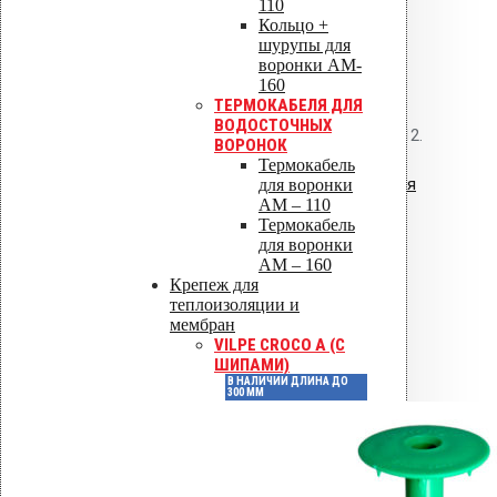
110
Кольцо +
шурупы для
Нормативные
воронки AM-
документы
160
ТЕРМОКАБЕЛЯ ДЛЯ
ВОДОСТОЧНЫХ
СП 17.13330.2017, СП 50.13330.2012.
ВОРОНОК
Термокабель
Смотрите также:
уплотнителей для
для воронки
AM – 110
плоских кровель
уплотнителей с
Термокабель
для воронки
круглым сечением
AM – 160
Крепеж для
Детали
теплоизоляции и
мембран
VILPE CROCO A (С
ШИПАМИ)
Артикул
71211
В НАЛИЧИИ ДЛИНА ДО
300 ММ
Цвет
Черный