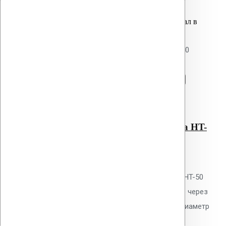
Оставить заявку
Вы только что добавили материал в
корзину:
Уплотнитель парозатвора HT-050
Перейти в корзину
Продолжить
Читать далее
Быстрый просмотр
Уплотнитель парозатвора HT-
050
0
out of 5
Уплотнитель парозатвора Vilpe HT-50
для герметизации прохода труб через
пароизоляцию. EPDM-резина. Диаметр
трубы 50 мм. Предотвращает