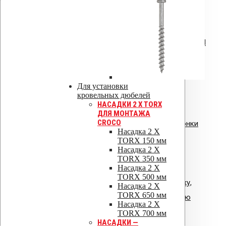
Гарантия
Инструкция по монтажу VILPE RoofSeal
Инструкция: Vilpe Velco плиточный
вентиль.pdf
Для установки
кровельных дюбелей
НАСАДКИ 2 X TORX
ДЛЯ МОНТАЖА
CROCO
Инструкция: водосточные воронки
Насадка 2 X
Vilpe AM
TORX 150 мм
Насадка 2 X
TORX 350 мм
Насадка 2 X
TORX 500 мм
Общая инструкция по монтажу,
Насадка 2 X
TORX 650 мм
эксплуатации и обслуживанию
Насадка 2 X
VIPLE.pdf
TORX 700 мм
НАСАДКИ —