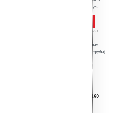
комплекте: фланец, кольцо, шурупы.
Оставить заявку
Цена за шт.
Вы только что добавили материал в
корзину:
Водосточным воронка с битумным
фланцем AM-160 (345 мм длина трубы)
Перейти в корзину
Продолжить
Читать далее
Быстрый просмотр
Водосточным воронка с
битумным фланцем AM-160
(345 мм длина трубы)
0
out of 5