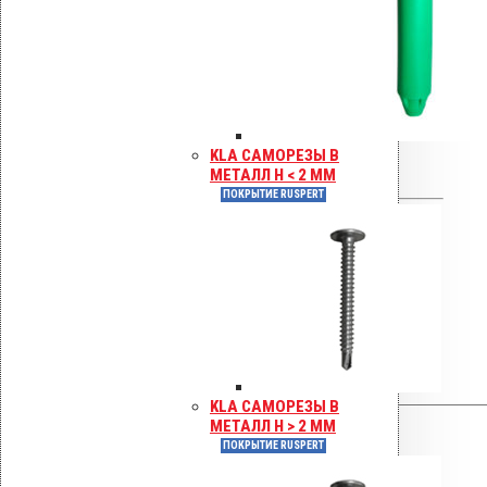
Фланец
Битумный
Отзывы
KLA САМОРЕЗЫ В
Отзывов пока нет.
МЕТАЛЛ H < 2 ММ
ПОКРЫТИЕ RUSPERT
Будьте первым, кто оставил
отзыв на «Водосточным
воронка с битумным фланцем
AM-75 (340 мм длина трубы)»
Ваша оценка
Ваш отзыв
*
KLA САМОРЕЗЫ В
МЕТАЛЛ H > 2 ММ
ПОКРЫТИЕ RUSPERT