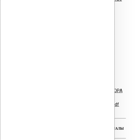
Vilpe для плоских и пологих
кровель.pdf
Буклет - ПВХ Ворот Alpai
ПВХ уплотнитель Vilpe.pdf
Vilpe PVC Collar - ворот для HUOPA
Гарантийные обязательства.pdf
РЕАЛЬНАЯ ГАРАНТИЯ НА ВСЕ МАТЕРИАЛЫ