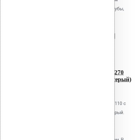
Protan AM-110 (270 мм длина трубы,
светло-серый)
Перейти в корзину
Продолжить
Читать далее
Быстрый просмотр
Водосточная воронка с
фланцем Protan AM-110 (270
мм длина трубы, светло-серый)
0
out of 5
Водосточная воронка Vilpe AM-110 с
фланцем Protan, цвет светло-серый.
Высота 270 мм. Для кровель из
мембран Protan и ТПО. Фланец
приваривается горячим воздухом. В