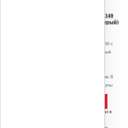
Водосточная воронка с
фланцем Protan AM-050 (340
мм длина трубы, темно-серый)
0
out of 5
Водосточная воронка Vilpe AM-50 с
фланцем Protan, цвет тёмно-серый.
Высота 340 мм. Для кровель из
мембран Protan и ТПО. Фланец
приваривается горячим воздухом. В
комплекте: фланец, кольцо, шурупы.
Оставить заявку
Цена за шт.
Вы только что добавили материал в
корзину:
Водосточная воронка с фланцем