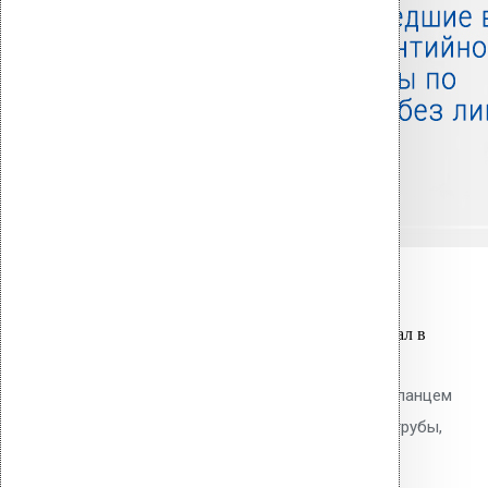
Связанные товары
Вы только что добавили материал в
корзину:
Водосточным воронка с ПВХ фланцем
Alkorplan AM-50 (340 мм длина трубы,
светло-серый)