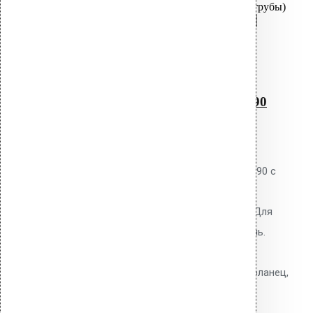
Перейти в корзину
Продолжить
Читать далее
Быстрый просмотр
Водосточным воронка с
битумным фланцем AM-90
(340 мм длина трубы)
0
out of 5
Водосточная воронка Vilpe AM-90 с
битумным фланцем. Высота
надставного элемента 340 мм. Для
наплавляемых битумных кровель.
Полипропиленовый корпус с
теплоизоляцией. В комплекте: фланец,
крепёжное кольцо, шурупы.