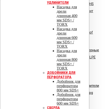
УДЛИНИТЕЛИ
Инструкция по монтажу: Vilpe HS
Насадка для
Huopa/State проходной элемент
дрели
длинная 400
мм SDS+ /
TORX
Насадка для
Инструкция по монтажу: Uniroof
дрели
длинная 600
кровельный люк
мм SDS+ /
TORX
Сертификат соответствия: полимерные
Насадка для
дрели
стояки и водостоки системы VILPE
длинная 800
мм SDS+ /
Сертификат соответствия:
TORX
ДОБОЙНИКИ ДЛЯ
вентиляторы типа VILPE.pdf
ПЕРФОРАТОРА
Добойник для
Сертификат соответствия: уплотнители
перфоратора
800 мм SDS+
кровельные из EPDM резины.jpg
Добойник для
перфоратора
600 мм SDS+
СВЕРЛА