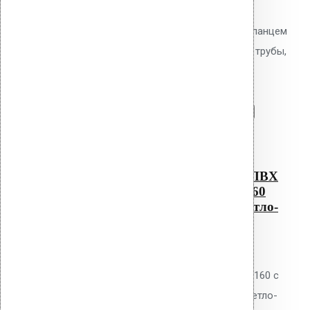
корзину:
Водосточным воронка с ПВХ фланцем
Alkorplan AM-160 (345 мм длина трубы,
светло-серый)
Перейти в корзину
Продолжить
Читать далее
Быстрый просмотр
Водосточным воронка с ПВХ
фланцем Alkorplan AM-160
(345 мм длина трубы, светло-
серый)
0
out of 5
Водосточная воронка Vilpe AM-160 с
ПВХ фланцем Alkorplan, цвет светло-