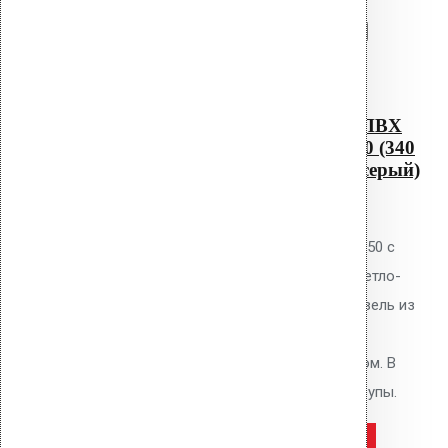
Перейти в корзину
Продолжить
Читать далее
Быстрый просмотр
Водосточным воронка с ПВХ
фланцем Alkorplan AM-50 (340
мм длина трубы, светло-серый)
0
out of 5
Водосточная воронка Vilpe AM-50 с
ПВХ фланцем Alkorplan, цвет светло-
серый. Высота 340 мм. Для кровель из
ПВХ мембран Alkorplan. Фланец
приваривается горячим воздухом. В
комплекте: фланец, кольцо, шурупы.