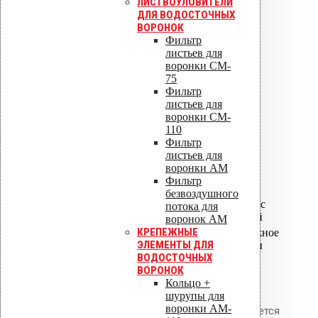
ЛИСТВОУЛОВИТЕЛИ
ковром методом наплавления.
ДЛЯ ВОДОСТОЧНЫХ
ВОРОНОК
Технические
Фильтр
листьев для
характеристики
воронки CM-
75
Фильтр
Диаметр
75 мм
листьев для
выпуска
воронки CM-
Высота
110
надставного
340 мм
Фильтр
элемента
листьев для
Битумный
воронки AM
Тип фланца
(оцинкованная
Фильтр
сталь)
безвоздушного
Материал
Полипропилен с
потока для
корпуса
теплоизоляцией
воронок AM
КРЕПЕЖНЫЕ
Фланец, крепёжное
Комплектация
ЭЛЕМЕНТЫ ДЛЯ
кольцо, шурупы
ВОДОСТОЧНЫХ
ВОРОНОК
Применение
Кольцо +
шурупы для
воронки AM-
Воронка AM-75 (340 мм) применяется