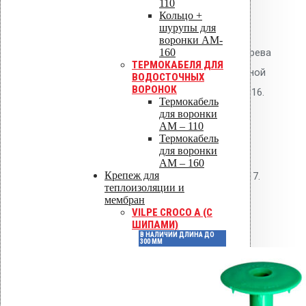
110
на кровлях с битумной
Кольцо +
шурупы для
гидроизоляцией. Рекомендуется
воронки AM-
160
установка термокабеля для обогрева
ТЕРМОКАБЕЛЯ ДЛЯ
в зимний период. Расчёт пропускной
ВОДОСТОЧНЫХ
ВОРОНОК
способности — по СП 30.13330.2016.
Термокабель
для воронки
Нормативные
AM – 110
Термокабель
документы
для воронки
AM – 160
Крепеж для
СП 30.13330.2016, СП 17.13330.2017.
теплоизоляции и
мембран
Детали
VILPE CROCO A (С
ШИПАМИ)
В НАЛИЧИИ ДЛИНА ДО
300 ММ
Артикул
72007
Цвет
Черный