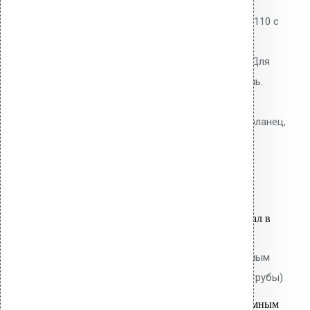
Водосточная воронка Vilpe AM-110 с
битумным фланцем. Высота
надставного элемента 630 мм. Для
наплавляемых битумных кровель.
Полипропиленовый корпус с
теплоизоляцией. В комплекте: фланец,
крепёжное кольцо, шурупы.
8,800.00
р.
Цена за шт.
Оставить заявку
Вы только что добавили материал в
корзину:
Водосточным воронка с битумным
фланцем AM-90 (340 мм длина трубы)