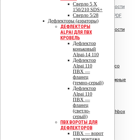
Сверло 5 X
Сертификат пожарной безопасности
150/210 SDS+
Сверло 5/28
на изделия из полипропилена.PDF
Дефлекторы (аэраторы)
ДЕФЛЕКТОРЫ
Сертификат пожарной безопасности
ALPAI ДЛЯ ПВХ
КРОВЕЛЬ
на уплотнители из резины
Дефлектор
коньковый
Alpai-14 110
Дефлектор
Alpai 110
Сертификат соответствия Croco
ПВХ —
фланец
Сертификат соответствия: крепежные
(темно-серый)
Дефлектор
элементы
Alpai 110
ПВХ —
Сертификат соответствия:
фланец
(светло-
вентиляционная установка Healthbox
серый)
ПВХ ВОРОТЫ ДЛЯ
ISO 9001
ДЕФЛЕКТОРОВ
ПВХ — ворот
для монтажа