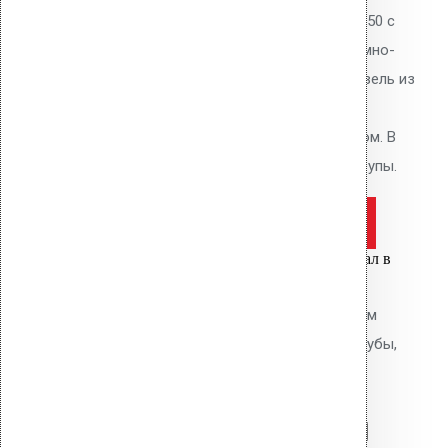
Водосточная воронка Vilpe AM-50 с
ПВХ фланцем Alkorplan, цвет тёмно-
серый. Высота 340 мм. Для кровель из
ПВХ мембран Alkorplan. Фланец
приваривается горячим воздухом. В
комплекте: фланец, кольцо, шурупы.
Оставить заявку
Цена за шт.
Вы только что добавили материал в
корзину:
Водосточная воронка с фланцем
Protan AM-160 (345 мм длина трубы,
светло-серый)
Перейти в корзину
Продолжить