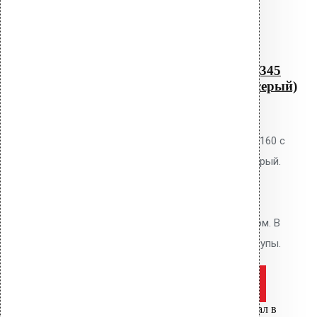
Читать далее
Быстрый просмотр
Водосточная воронка с
фланцем Protan AM-160 (345
мм длина трубы, светло-серый)
0
out of 5
Водосточная воронка Vilpe AM-160 с
фланцем Protan, цвет светло-серый.
Высота 345 мм. Для кровель из
мембран Protan и ТПО. Фланец
приваривается горячим воздухом. В
комплекте: фланец, кольцо, шурупы.
Оставить заявку
Цена за шт.
Вы только что добавили материал в