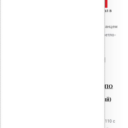
Оставить заявку
Цена за шт.
Вы только что добавили материал в
корзину:
Водосточная воронка с ТПО фланцем
AM-110 (630 мм длина трубы, светло-
серый)
Перейти в корзину
Продолжить
Читать далее
Быстрый просмотр
Водосточная воронка с ТПО
фланцем AM-110 (630 мм
длина трубы, светло-серый)
0
out of 5
Водосточная воронка Vilpe AM-110 с