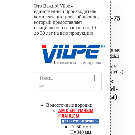
Это Важно! Vilpe -
Водосточным воронка с
единственный производитель
битумным фланцем AM-75
комплектации плоской кровли,
который предоставляет
(340 мм длина трубы)
официальную гарантию от 10
до 30 лет на всю продукцию!
Home
Магазин
Водосточные воронки
,
Водосточные
воронки AM
,
Водосточные воронки
AM с битумным фланцем
Водосточным воронка с битумным
фланцем AM-75 (340 мм длина трубы)
Водосточным воронка с
битумным фланцем AM-
75 (340 мм длина трубы)
Водосточные воронки
AM C БИТУМНЫМ
ФЛАНЦЕМ
Отправить
ДЛЯ БИТУМНЫХ КРОВЕЛЬ
D=50 мм /
Сохранить PDF
H=340 мм