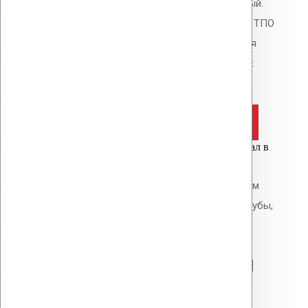
ТПО фланцем, цвет светло-серый.
Высота 630 мм. Для кровель из ТПО
мембран. Фланец приваривается
горячим воздухом. В комплекте:
фланец, кольцо, шурупы.
Оставить заявку
Цена за шт.
Вы только что добавили материал в
корзину:
Водосточная воронка с фланцем
Protan AM-050 (340 мм длина трубы,
темно-серый)
Перейти в корзину
Продолжить
Читать далее
Быстрый просмотр