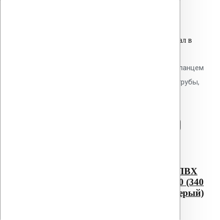
7,800.00
р.
Цена за шт.
Оставить заявку
Вы только что добавили материал в
корзину:
Водосточным воронка с ПВХ фланцем
Alkorplan AM-50 (340 мм длина трубы,
темно-серый)
Перейти в корзину
Продолжить
Читать далее
Быстрый просмотр
Водосточным воронка с ПВХ
фланцем Alkorplan AM-50 (340
мм длина трубы, темно-серый)
0
out of 5