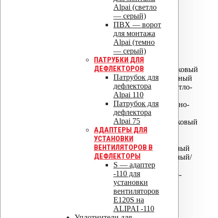
Alpai (светло
— серый)
ISO 14001
ПВХ — ворот
для монтажа
ALIPAI ДЕФЛЕКТОРЫ
Alpai (темно
— серый)
ПАТРУБКИ ДЛЯ
ALIPAI-075 дефлектор
ДЕФЛЕКТОРОВ
ALIPAI-075 дефлектор коньковый
Патрубок для
ALIPAI-110 дефлектор - Черный
дефлектора
ALIPAI-110 дефлектор - Светло-
Alpai 110
серый
Патрубок для
ALIPAI-110 дефлектор - Темно-
дефлектора
серый
Alpai 75
ALIPAI-110 дефлектор коньковый
АДАПТЕРЫ ДЛЯ
ALIPAI-14 110 дефлектор
УСТАНОВКИ
коньковый
ВЕНТИЛЯТОРОВ В
ALIPAI-110 дефлектор скатный
ДЕФЛЕКТОРЫ
ALIPAI-110 дефлектор скатный/
S — адаптер
пологий
-110 для
ALIPAI ПВХ -Ворот Светло-
установки
серый
вентиляторов
ALIPAI ПВХ -Ворот Темно-
Е120S на
серый
ALIPAI -110
ALIPAI-160 дефлектор*
Уплотнители для