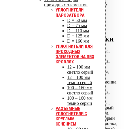
ALIPAI-160/620 дефлектор*
проходных элементов
ALIPAI-160/1000 дефлектор*
УПЛОТНИТЕЛИ
ALIPAI-160 дефлектор
ПАРОЗАТВОРА
коньковый*
D = 50 мм
D = 75 мм
D = 110 мм
D = 125 мм
ВОДОСТОЧНЫЕ ВОРОНКИ
D = 160 мм
УПЛОТНИТЕЛИ ДЛЯ
АМ-050 водосточная воронка,
ПРОХОДНЫХ
фланец битум
ЭЛЕМЕНТОВ НА ПВХ
АМ-075 водосточная воронка,
КРОВЛЯХ
фланец битум
12 – 100 мм
АМ-110 водосточная воронка,
светло серый
фланец битум
12 – 100 мм
АМ-110/630 водосточная воронка,
темно серый
фланец битум
100 – 160 мм
АМ-160 водосточная воронка,
светло серый
фланец битум
100 – 160 мм
АМ-160 водосточная воронка,
темно серый
фланец Алкорплан темно-серый
РАЗЪЕМНЫЕ
АМ-110 водосточная воронка,
УПЛОТНИТЕЛИ С
фланец Алкорплан светло-серый
КРУГЛЫМ
АМ-110/630 водосточная воронка,
СЕЧЕНИЕМ
фланец Алкорплан светло-серый