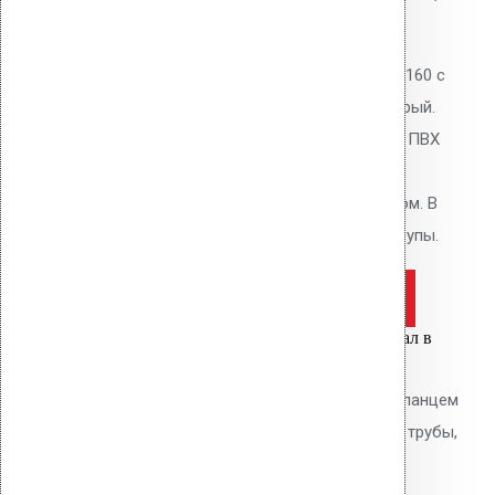
0
out of 5
Водосточная воронка Vilpe AM-160 с
ПВХ фланцем Alkorplan, цвет серый.
Высота 345 мм. Для кровель из ПВХ
мембран Alkorplan. Фланец
приваривается горячим воздухом. В
комплекте: фланец, кольцо, шурупы.
Оставить заявку
Цена за шт.
Вы только что добавили материал в
корзину:
Водосточным воронка с ПВХ фланцем
Alkorplan AM-110 (270 мм длина трубы,
серый)