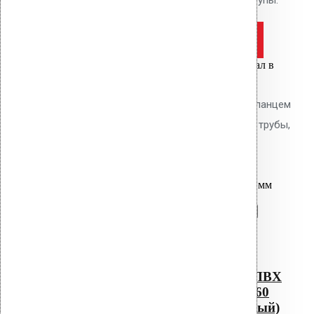
Оставить заявку
Цена за шт.
Вы только что добавили материал в
корзину:
Водосточным воронка с ПВХ фланцем
Alkorplan AM-160 (345 мм длина трубы,
серый)
Перейти в корзину
Продолжить
Читать далее
Быстрый просмотр
Водосточным воронка с ПВХ
фланцем Alkorplan AM-160
(345 мм длина трубы, серый)