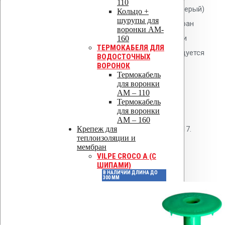
110
Воронка AM-110 (630 мм, тёмно-серый)
Кольцо +
шурупы для
применяется на кровлях из мембран
воронки AM-
Protan. Фланец приваривается при
160
ТЕРМОКАБЕЛЯ ДЛЯ
температуре 450-500°C. Рекомендуется
ВОДОСТОЧНЫХ
ВОРОНОК
установка термокабеля.
Термокабель
для воронки
Нормативные
AM – 110
Термокабель
документы
для воронки
AM – 160
Крепеж для
СП 30.13330.2016, СП 17.13330.2017.
теплоизоляции и
мембран
Детали
VILPE CROCO A (С
ШИПАМИ)
В НАЛИЧИИ ДЛИНА ДО
300 ММ
Артикул
72062
Темно-