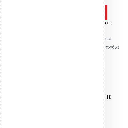
Оставить заявку
Цена за шт.
Вы только что добавили материал в
корзину:
Водосточным воронка с битумным
фланцем AM-110 (270 мм длина трубы)
Перейти в корзину
Продолжить
Читать далее
Быстрый просмотр
Водосточным воронка с
битумным фланцем AM-110
(270 мм длина трубы)
0
out of 5
Водосточная воронка AM-110