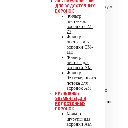
ЛИСТВОУЛОВИТЕЛИ
ДЛЯ ВОДОСТОЧНЫХ
совместимость и надёжную сварку с
ВОРОНОК
кровельным ковром.
Фильтр
листьев для
воронки CM-
Технические
75
характеристики
Фильтр
листьев для
воронки CM-
Диаметр
110
110 мм
выпуска
Фильтр
Высота
листьев для
надставного
630 мм
воронки AM
элемента
Фильтр
Тип фланца
Protan
безвоздушного
потока для
Цвет
тёмно-серый
воронок AM
Материал
Полипропилен с
КРЕПЕЖНЫЕ
корпуса
теплоизоляцией
ЭЛЕМЕНТЫ ДЛЯ
Фланец, крепёжное
ВОДОСТОЧНЫХ
Комплектация
кольцо, шурупы
ВОРОНОК
Кольцо +
Применение
шурупы для
воронки AM-