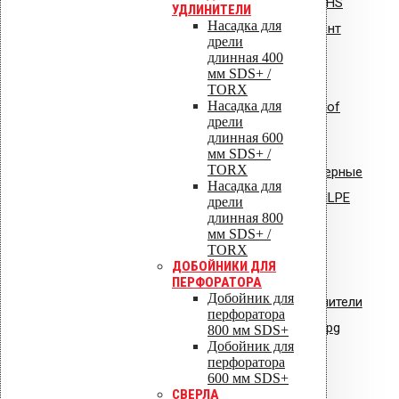
Инструкция по монтажу: Vilpe HS
УДЛИНИТЕЛИ
Насадка для
Huopa/State проходной элемент
дрели
длинная 400
мм SDS+ /
TORX
Насадка для
Инструкция по монтажу: Uniroof
дрели
кровельный люк
длинная 600
мм SDS+ /
TORX
Сертификат соответствия: полимерные
Насадка для
стояки и водостоки системы VILPE
дрели
длинная 800
мм SDS+ /
Сертификат соответствия:
TORX
вентиляторы типа VILPE.pdf
ДОБОЙНИКИ ДЛЯ
ПЕРФОРАТОРА
Добойник для
Сертификат соответствия: уплотнители
перфоратора
кровельные из EPDM резины.jpg
800 мм SDS+
Добойник для
перфоратора
600 мм SDS+
СВЕРЛА