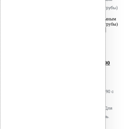
фланцем AM-90 (340 мм длина трубы)
Перейти в корзину
Продолжить
Читать далее
Быстрый просмотр
Водосточным воронка с
битумным фланцем AM-90
(340 мм длина трубы)
0
out of 5
Водосточная воронка Vilpe AM-90 с
битумным фланцем. Высота
надставного элемента 340 мм. Для
наплавляемых битумных кровель.
Полипропиленовый корпус с