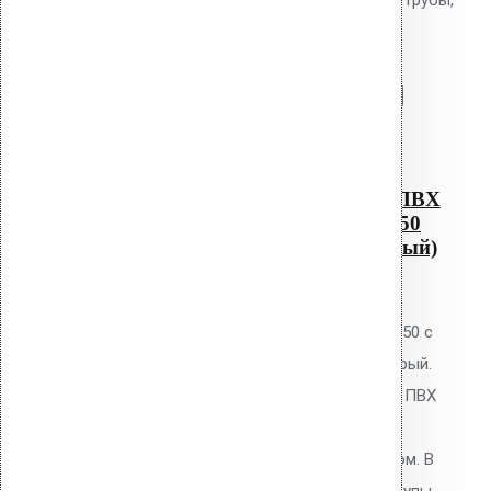
Alkorplan AM-050 (340 мм длина трубы,
серый)
Перейти в корзину
Продолжить
Читать далее
Быстрый просмотр
Водосточным воронка с ПВХ
фланцем Alkorplan AM-050
(340 мм длина трубы, серый)
0
out of 5
Водосточная воронка Vilpe AM-50 с
ПВХ фланцем Alkorplan, цвет серый.
Высота 340 мм. Для кровель из ПВХ
мембран Alkorplan. Фланец
приваривается горячим воздухом. В
комплекте: фланец, кольцо, шурупы.