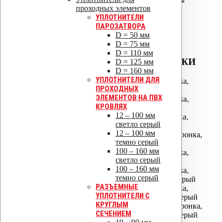
ALIPAI-160/1000 дефлектор*
проходных элементов
ALIPAI-160 дефлектор
УПЛОТНИТЕЛИ
коньковый*
ПАРОЗАТВОРА
D = 50 мм
D = 75 мм
D = 110 мм
ВОДОСТОЧНЫЕ ВОРОНКИ
D = 125 мм
D = 160 мм
УПЛОТНИТЕЛИ ДЛЯ
АМ-050 водосточная воронка,
ПРОХОДНЫХ
фланец битум
ЭЛЕМЕНТОВ НА ПВХ
АМ-075 водосточная воронка,
КРОВЛЯХ
фланец битум
12 – 100 мм
АМ-110 водосточная воронка,
светло серый
фланец битум
12 – 100 мм
АМ-110/630 водосточная воронка,
темно серый
фланец битум
100 – 160 мм
АМ-160 водосточная воронка,
светло серый
фланец битум
100 – 160 мм
АМ-160 водосточная воронка,
темно серый
фланец Алкорплан темно-серый
РАЗЪЕМНЫЕ
АМ-110 водосточная воронка,
УПЛОТНИТЕЛИ С
фланец Алкорплан светло-серый
КРУГЛЫМ
АМ-110/630 водосточная воронка,
СЕЧЕНИЕМ
фланец Алкорплан светло-серый