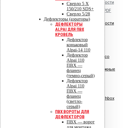
Сертификат пожарной безопасности
Сверло 5 X
150/210 SDS+
на изделия из полипропилена.PDF
Сверло 5/28
Дефлекторы (аэраторы)
Сертификат пожарной безопасности
ДЕФЛЕКТОРЫ
ALPAI ДЛЯ ПВХ
на уплотнители из резины
КРОВЕЛЬ
Дефлектор
коньковый
Alpai-14 110
Дефлектор
Сертификат соответствия Croco
Alpai 110
ПВХ —
Сертификат соответствия: крепежные
фланец
(темно-серый)
элементы
Дефлектор
Alpai 110
Сертификат соответствия:
ПВХ —
фланец
вентиляционная установка Healthbox
(светло-
серый)
ISO 9001
ПВХ ВОРОТЫ ДЛЯ
ДЕФЛЕКТОРОВ
ПВХ — ворот
для монтажа