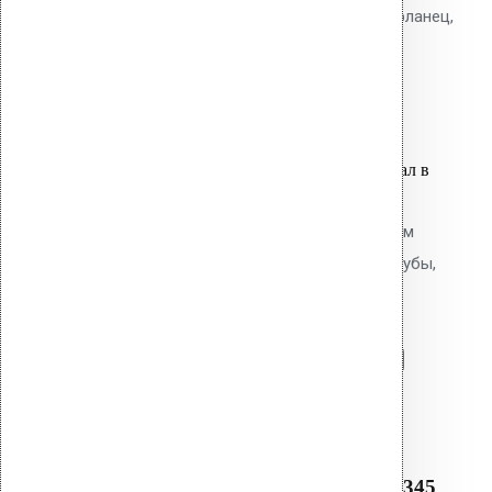
теплоизоляцией. В комплекте: фланец,
крепёжное кольцо, шурупы.
7,800.00
р.
Цена за шт.
Оставить заявку
Вы только что добавили материал в
корзину:
Водосточная воронка с фланцем
Protan AM-160 (345 мм длина трубы,
темно-серый)
Перейти в корзину
Продолжить
Читать далее
Быстрый просмотр
Водосточная воронка с
фланцем Protan AM-160 (345