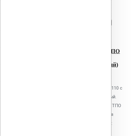
серый)
Перейти в корзину
Продолжить
Читать далее
Быстрый просмотр
Водосточная воронка с ТПО
фланцем AM-110 (630 мм
длина трубы, светло-серый)
0
out of 5
Водосточная воронка Vilpe AM-110 с
ТПО фланцем, цвет светло-серый.
Высота 630 мм. Для кровель из ТПО
мембран. Фланец приваривается
горячим воздухом. В комплекте:
фланец, кольцо, шурупы.