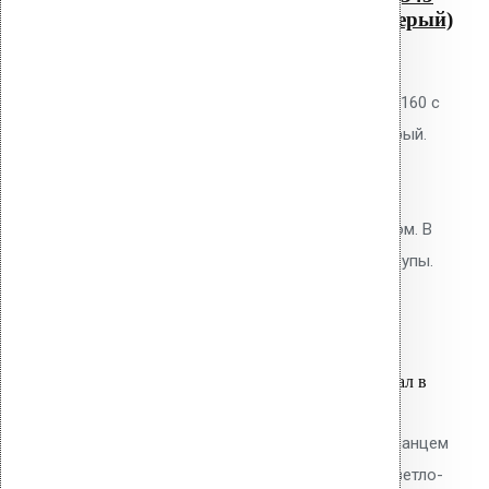
мм длина трубы, темно-серый)
0
out of 5
Водосточная воронка Vilpe AM-160 с
фланцем Protan, цвет тёмно-серый.
Высота 345 мм. Для кровель из
мембран Protan и ТПО. Фланец
приваривается горячим воздухом. В
комплекте: фланец, кольцо, шурупы.
9,800.00
р.
Цена за шт.
Оставить заявку
Вы только что добавили материал в
корзину:
Водосточная воронка с ТПО фланцем
AM-110 (630 мм длина трубы, светло-