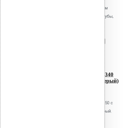
Водосточная воронка с фланцем
Protan AM-050 (340 мм длина трубы,
темно-серый)
Перейти в корзину
Продолжить
Читать далее
Быстрый просмотр
Водосточная воронка с
фланцем Protan AM-050 (340
мм длина трубы, темно-серый)
0
out of 5
Водосточная воронка Vilpe AM-50 с
фланцем Protan, цвет тёмно-серый.
Высота 340 мм. Для кровель из
мембран Protan и ТПО. Фланец