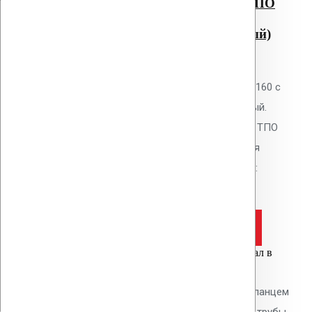
Водосточная воронка с ТПО
фланцем AM-110 (270 мм
длина трубы, светло-серый)
0
out of 5
Водосточная воронка Vilpe AM-160 с
ТПО фланцем, цвет светло-серый.
Высота 345 мм. Для кровель из ТПО
мембран. Фланец приваривается
горячим воздухом. В комплекте:
фланец, кольцо, шурупы.
Оставить заявку
Цена за шт.
Вы только что добавили материал в
корзину:
Водосточным воронка с ПВХ фланцем