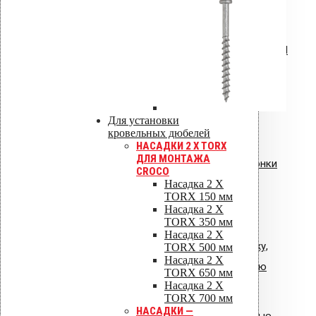
Инструкция по монтажу VILPE RoofSeal
Инструкция: Vilpe Velco плиточный
вентиль.pdf
Для установки
кровельных дюбелей
НАСАДКИ 2 X TORX
ДЛЯ МОНТАЖА
Инструкция: водосточные воронки
CROCO
Насадка 2 X
Vilpe AM
TORX 150 мм
Насадка 2 X
TORX 350 мм
Насадка 2 X
Общая инструкция по монтажу,
TORX 500 мм
Насадка 2 X
эксплуатации и обслуживанию
TORX 650 мм
Насадка 2 X
VIPLE.pdf
TORX 700 мм
НАСАДКИ —