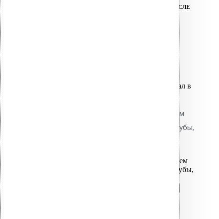
ТЕХНИЧЕСКАЯ ПОДДЕРЖКА ДО И ПОСЛЕ
ПОКУПКИ
Связанные товары
Вы только что добавили материал в
корзину:
Водосточная воронка с фланцем
Protan AM-075 (340 мм длина трубы,
светло-серый)
Перейти в корзину
Продолжить
Читать далее
Быстрый просмотр