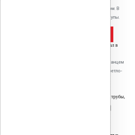
приваривается горячим воздухом. В
комплекте: фланец, кольцо, шурупы.
Оставить заявку
Цена за шт.
Вы только что добавили материал в
корзину:
Водосточная воронка с ТПО фланцем
AM-110 (270 мм длина трубы, светло-
серый)
Перейти в корзину
Продолжить
Читать далее
Быстрый просмотр