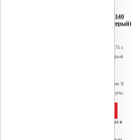
Водосточная воронка с
фланцем Protan AM-075 (340
мм длина трубы, светло-серый)
0
out of 5
Водосточная воронка Vilpe AM-75 с
фланцем Protan, цвет светло-серый.
Высота 340 мм. Для кровель из
мембран Protan и ТПО. Фланец
приваривается горячим воздухом. В
комплекте: фланец, кольцо, шурупы.
Оставить заявку
Цена за шт.
Вы только что добавили материал в
корзину:
Водосточным воронка с битумным