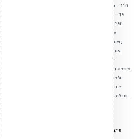
отличается большим диаметром – 110
мм. Ее пропускная способность – 15
дм3/сек. Стандартная высота – 350
мм. Воронки устанавливаются на
плоских и пологих кровлях. Фланец
крепится к гидроизоляции жидким
битумом. Рекомендованный шаг
установки – 6-7 м. расстояние от лотка
разуклонки до гребня – 15 м. Чтобы
зимой воронка не обледенела и не
промерзла, используется термокабель.
7,800.00
р.
Цена за шт.
Оставить заявку
Вы только что добавили материал в
корзину: