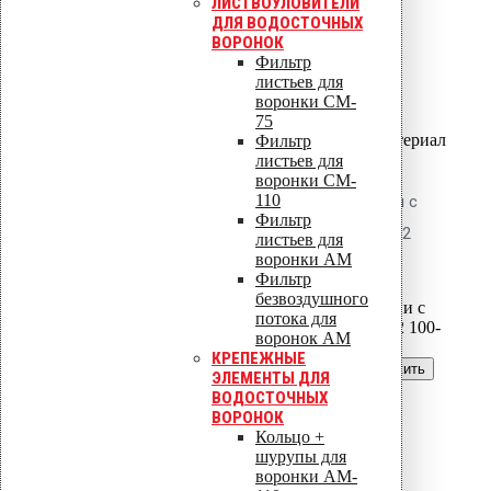
ЛИСТВОУЛОВИТЕЛИ
толщиной от 60 до 600 мм.
ДЛЯ ВОДОСТОЧНЫХ
ВОРОНОК
54.60
р.
Фильтр
Цена за шт.
листьев для
воронки CM-
Оставить заявку
75
Вы только что добавили материал
Фильтр
в корзину:
листьев для
воронки CM-
110
Дюбель для теплоизоляции с
Фильтр
распорной частью Croco 512
листьев для
воронки AM
100-120
Фильтр
безвоздушного
потока для
воронок AM
КРЕПЕЖНЫЕ
Перейти в корзину
Продолжить
ЭЛЕМЕНТЫ ДЛЯ
ВОДОСТОЧНЫХ
Читать далее
ВОРОНОК
Быстрый просмотр
Кольцо +
шурупы для
Дюбель для
воронки AM-