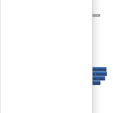
12 – 100 мм темно серый
100 – 160 мм светло серый
100 – 160 мм темно серый
Разъемные уплотнители с круглым сечением
19 – 90 мм
110 – 170 мм
160 – 250 мм
Уплотнители с круглым сечением
19 – 90 мм
110 – 170 мм
160 – 250 мм
Уплотнители с квадратным сечением
40 – 50 – 60 – 70 мм
80 – 100 – 120 – 140 мм
Специальные крепления для теплиозоляции
Крепеж для теплоизоляции Croco 512
Крепление
Croco 512 - уникальные на отечественном рынке
дюбеля для теплоизоляции с распорной частью,
особенностью дюбелей является высочайшая
адгезия к основанию