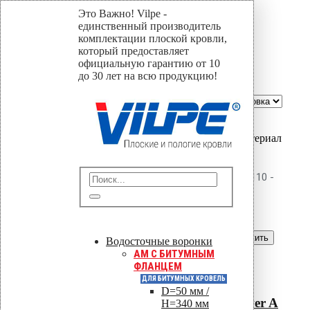
Это Важно! Vilpe -
110
единственный производитель
комплектации плоской кровли,
который предоставляет
Home
официальную гарантию от 10
Магазин
до 30 лет на всю продукцию!
110
Сортировать по::
Show:
Вы только что добавили материал
в корзину:
Винтовой дюбель Power A 110 -
28
Перейти в корзину
Продолжить
Водосточные воронки
AM C БИТУМНЫМ
Читать далее
ФЛАНЦЕМ
Быстрый просмотр
ДЛЯ БИТУМНЫХ КРОВЕЛЬ
D=50 мм /
Винтовой дюбель Power A
H=340 мм