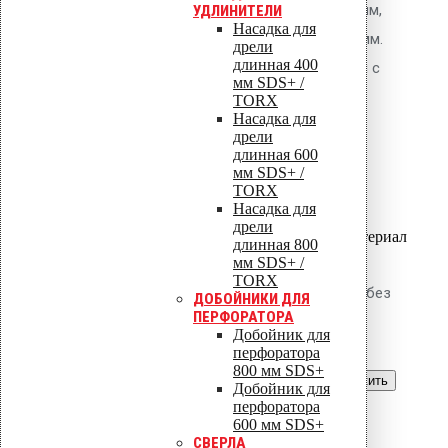
плоской кровли. Длина 80 мм,
УДЛИНИТЕЛИ
Насадка для
толщина утеплителя до 50 мм.
дрели
длинная 400
Тарельчатый элемент 50 мм с
мм SDS+ /
шипами против проворота.
TORX
Насадка для
Покрытие Ruspert.
дрели
длинная 600
18.50
р.
Цена за шт.
мм SDS+ /
TORX
Оставить заявку
Насадка для
дрели
Вы только что добавили материал
длинная 800
в корзину:
мм SDS+ /
TORX
Крепление Croco B 100 мм (без
ДОБОЙНИКИ ДЛЯ
ПЕРФОРАТОРА
шипов)
Добойник для
перфоратора
800 мм SDS+
Перейти в корзину
Продолжить
Добойник для
перфоратора
Читать далее
600 мм SDS+
Быстрый просмотр
СВЕРЛА