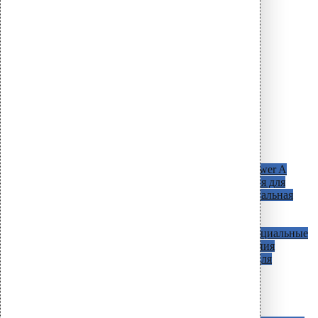
Сверла и забойники для Croco 512
Скрепление для слоев теплоизоляции
Power A
Vilpe - прочные дюбеля, использующийся для
скрепления слоев теплоизоляции минимальная
сумма слоев - 60 мм, максимальная - 600
Крепление фасадной теплоизоляции
Специальные
крепления, использующиеся для крепления
теплоизоляции к деревянному каркасу, для
предотвращения просадки утеплителя
Шайбы для крепления
теплоизоляции
Нейлоновые, стальные