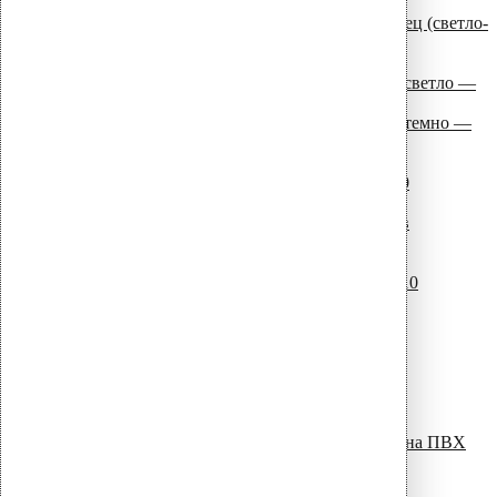
серый)
Дефлектор Alpai 110 ПВХ — фланец (светло-
серый)
ПВХ вороты для дефлекторов
ПВХ — ворот для монтажа Alpai (светло —
серый)
ПВХ — ворот для монтажа Alpai (темно —
серый)
Патрубки для дефлекторов
Патрубок для дефлектора Alpai 110
Патрубок для дефлектора Alpai 75
Адаптеры для установки вентиляторов в
дефлекторы
S — адаптер -110 для установки
вентиляторов Е120S на ALIPAI -110
Уплотнители для проходных элементов
Уплотнители парозатвора
D = 50 мм
D = 75 мм
D = 110 мм
D = 125 мм
D = 160 мм
Уплотнители для проходных элементов на ПВХ
кровлях
12 – 100 мм светло серый