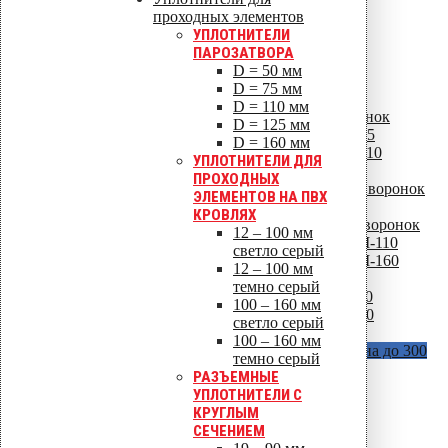
D = 110 мм / H = 270 мм
проходных элементов
D = 110 мм / H = 630 мм
УПЛОТНИТЕЛИ
CM Фитинги
Универсальные воронки
ПАРОЗАТВОРА
D = 75 мм
D = 50 мм
D = 110 мм
D = 75 мм
Комплектующие для водосточных воронок
D = 110 мм
Листвоуловители для водосточных воронок
D = 125 мм
Фильтр листьев для воронки CM-75
D = 160 мм
Фильтр листьев для воронки CM-110
УПЛОТНИТЕЛИ ДЛЯ
Фильтр листьев для воронки AM
ПРОХОДНЫХ
Фильтр безвоздушного потока для воронок
ЭЛЕМЕНТОВ НА ПВХ
AM
КРОВЛЯХ
Крепежные элементы для водосточных воронок
12 – 100 мм
Кольцо + шурупы для воронки AM-110
светло серый
Кольцо + шурупы для воронки AM-160
12 – 100 мм
Термокабеля для водосточных воронок
темно серый
Термокабель для воронки AM – 110
100 – 160 мм
Термокабель для воронки AM – 160
светло серый
Крепеж для теплоизоляции и мембран
100 – 160 мм
Vilpe Croco A (с шипами)
В наличии длина до 300
темно серый
мм
РАЗЪЕМНЫЕ
УПЛОТНИТЕЛИ С
КРУГЛЫМ
СЕЧЕНИЕМ