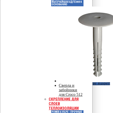
ВЫСОЧАЙШАЯ АДГЕЗИЯ К
ОСНОВАНИЮ
KLA саморезы в металл h < 2 мм
Покрытие Ruspert
KLA саморезы в металл h > 2 мм
Покрытие Ruspert
Сверла и
забойники
для Croco 512
СКРЕПЛЕНИЕ ДЛЯ
СЛОЕВ
ТЕПЛОИЗОЛЯЦИИ
POWER A VILPE - ПРОЧНЫЕ