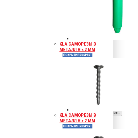
толщина утеплителя до 70 мм.
Тарельчатый элемент 50 мм с
шипами против проворота.
Покрытие Ruspert.
KLA САМОРЕЗЫ В
9.40
р.
Цена за шт.
МЕТАЛЛ H < 2 ММ
ПОКРЫТИЕ RUSPERT
Оставить заявку
Вы только что добавили материал
в корзину:
Крепление Croco A 50 мм (с
шипами)
Перейти в корзину
Продолжить
KLA САМОРЕЗЫ В
МЕТАЛЛ H > 2 ММ
Читать далее
ПОКРЫТИЕ RUSPERT
Быстрый просмотр