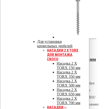
Вы только что добавили материал
в корзину:
Крепление Croco A 80 мм (с
шипами)
Перейти в корзину
Продолжить
Для установки
Читать далее
кровельных дюбелей
Быстрый просмотр
НАСАДКИ 2 X TORX
ДЛЯ МОНТАЖА
Крепление Croco A 80 мм
CROCO
Насадка 2 X
(с шипами)
TORX 150 мм
Насадка 2 X
0
out of 5
TORX 350 мм
Насадка 2 X
Телескопический дюбель Vilpe
TORX 500 мм
Насадка 2 X
Croco A 80 мм с шипами для
TORX 650 мм
механического крепления ПВХ/
Насадка 2 X
TORX 700 мм
ТПО/EPDM мембран к основанию
НАСАДКИ —