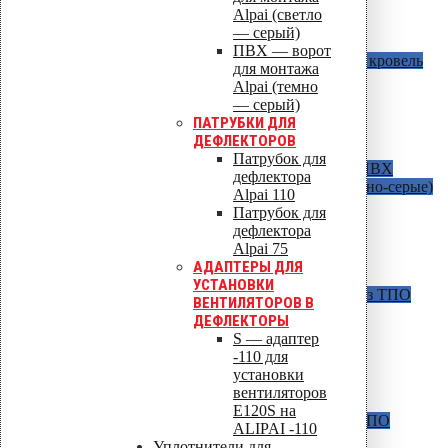
Show:
Alpai (светло
— серый)
Водосточные воронки
ПВХ — ворот
AM c битумным фланцем
Для битумных кровель
для монтажа
D=50 мм / H=340 мм
Alpai (темно
D=75 мм / H=340 мм
— серый)
D=90 мм / H=340 мм
ПАТРУБКИ ДЛЯ
D=110 мм / H=270 мм
ДЕФЛЕКТОРОВ
D=160 мм / H=345 мм
Патрубок для
AM С фланцем из ПВХ
Для кровель из ПВХ
дефлектора
мембран ( в наличии светло-серые и темно-серые)
Alpai 110
D=50 мм / H=340 мм
Патрубок для
D=75 мм / H=340 мм
дефлектора
D = 110 мм / H = 270 мм
Alpai 75
D = 110 мм / H = 630 мм
АДАПТЕРЫ ДЛЯ
D = 160 мм / H = 345 мм
УСТАНОВКИ
AM c фланцем из Протана
Для кровель из ТПО
ВЕНТИЛЯТОРОВ В
мембран и Протана
ДЕФЛЕКТОРЫ
D = 50 мм / H = 340 мм
S — адаптер
D = 75 мм / H = 340 мм
-110 для
D = 110 мм / H = 270 мм
установки
D = 110 мм / H = 630 мм
вентиляторов
D = 160 мм / H = 345 мм
Е120S на
AM С фланцем из ТПО
Для кровель из ТПО
ALIPAI -110
мембран
Уплотнители для