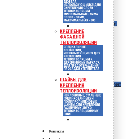
ДЮБЕЛЯ,
ИСПОЛЬЗУЮЩИЙСЯ ДЛЯ
СКРЕПЛЕНИЯ СЛОЕВ
ТЕПЛОИЗОЛЯЦИИ
МИНИМАЛЬНАЯ СУММА
СЛОЕВ - 60 ММ,
МАКСИМАЛЬНАЯ - 600
KLA шурупы по бетону
Покрытие Ruspert
КРЕПЛЕНИЕ
ФАСАДНОЙ
ТЕПЛОИЗОЛЯЦИИ
СПЕЦИАЛЬНЫЕ
КРЕПЛЕНИЯ,
ИСПОЛЬЗУЮЩИЕСЯ ДЛЯ
КРЕПЛЕНИЯ
ТЕПЛОИЗОЛЯЦИИ К
ДЕРЕВЯННОМУ КАРКАСУ,
ДЛЯ ПРЕДОТВРАЩЕНИЯ
ПРОСАДКИ УТЕПЛИТЕЛЯ
ШАЙБЫ ДЛЯ
Шурупы по бетону TX 25
Покрытие Ruspert
КРЕПЛЕНИЯ
ТЕПЛОИЗОЛЯЦИИ
НЕЙЛОНОВЫЕ, СТАЛЬНЫЕ
(ОЦИНКОВАННЫЕ) И
ПОЛИПРОПИЛЕНОВЫЕ
ШАЙБЫ ДЛЯ КРЕПЛЕНИЯ
РАЗЛИЧНЫХ ЗВУКО-
ТЕПЛОИЗОЛЯЦИОННЫХ
ПЛИТ
Контакты