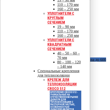
19 – 90 мм
110 – 170 мм
160 – 250 мм
УПЛОТНИТЕЛИ С
КРУГЛЫМ
СЕЧЕНИЕМ
19 – 90 мм
110 – 170 мм
160 – 250 мм
УПЛОТНИТЕЛИ С
КВАДРАТНЫМ
СЕЧЕНИЕМ
40 – 50 – 60 –
70 мм
Vilpe Croco B (без шипов)
В наличии длина до 600
80 – 100 – 120
мм
– 140 мм
Специальные крепления
для теплиозоляции
КРЕПЕЖ ДЛЯ
ТЕПЛОИЗОЛЯЦИИ
CROCO 512
КРЕПЛЕНИЕ CROCO 512 -
УНИКАЛЬНЫЕ НА
ОТЕЧЕСТВЕННОМ РЫНКЕ
ДЮБЕЛЯ ДЛЯ
ТЕПЛОИЗОЛЯЦИИ С
РАСПОРНОЙ ЧАСТЬЮ,
ОСОБЕННОСТЬЮ
ДЮБЕЛЕЙ ЯВЛЯЕТСЯ