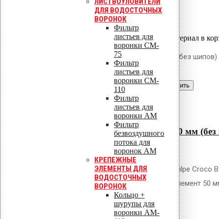
ЛИСТВОУЛОВИТЕЛИ
28.60
р.
Цена за шт.
ДЛЯ ВОДОСТОЧНЫХ
ВОРОНОК
Оставить заявку
Фильтр
листьев для
Вы только что добавили материал в кор
воронки CM-
75
Крепление Croco B 250 мм (без шипов)
Фильтр
листьев для
воронки CM-
Перейти в корзину
Продолжить
110
Фильтр
Читать далее
листьев для
Быстрый просмотр
воронки AM
Фильтр
Крепление Croco B 250 мм (без
безвоздушного
потока для
0
out of 5
воронок AM
КРЕПЕЖНЫЕ
ЭЛЕМЕНТЫ ДЛЯ
Телескопический дюбель Vilpe Croco B
ВОДОСТОЧНЫХ
мм. Гладкий тарельчатый элемент 50 м
ВОРОНОК
Кольцо +
31.30
р.
Цена за шт.
шурупы для
воронки AM-