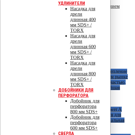
100 – 160 мм темно серый
УДЛИНИТЕЛИ
Разъемные уплотнители с круглым сечением
Насадка для
19 – 90 мм
дрели
110 – 170 мм
длинная 400
160 – 250 мм
мм SDS+ /
Уплотнители с круглым сечением
TORX
19 – 90 мм
Насадка для
110 – 170 мм
дрели
160 – 250 мм
длинная 600
Уплотнители с квадратным сечением
мм SDS+ /
40 – 50 – 60 – 70 мм
TORX
80 – 100 – 120 – 140 мм
Насадка для
Специальные крепления для теплиозоляции
дрели
Крепеж для теплоизоляции Croco 512
Крепление
длинная 800
Croco 512 - уникальные на отечественном рынке
мм SDS+ /
дюбеля для теплоизоляции с распорной частью,
TORX
особенностью дюбелей является высочайшая
ДОБОЙНИКИ ДЛЯ
адгезия к основанию
ПЕРФОРАТОРА
Добойник для
Сверла и забойники для Croco 512
перфоратора
Скрепление для слоев теплоизоляции
Power A
800 мм SDS+
Vilpe - прочные дюбеля, использующийся для
Добойник для
скрепления слоев теплоизоляции минимальная
перфоратора
сумма слоев - 60 мм, максимальная - 600
600 мм SDS+
СВЕРЛА