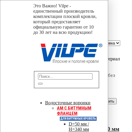
Это Важно! Vilpe -
690
единственный производитель
комплектации плоской кровли,
который предоставляет
Home
официальную гарантию от 10
Магазин
до 30 лет на всю продукцию!
690
Сортировать по::
Show:
Вы только что добавили материал
в корзину:
Крепление Croco B 600 мм (без
шипов)
Перейти в корзину
Продолжить
Водосточные воронки
AM C БИТУМНЫМ
Читать далее
ФЛАНЦЕМ
Быстрый просмотр
ДЛЯ БИТУМНЫХ КРОВЕЛЬ
D=50 мм /
Крепление Croco B 600 мм
H=340 мм