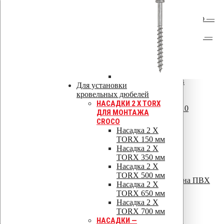
серый)
ПВХ вороты для дефлекторов
ПВХ — ворот для монтажа Alpai (светло —
серый)
ПВХ — ворот для монтажа Alpai (темно —
серый)
Патрубки для дефлекторов
Патрубок для дефлектора Alpai 110
Патрубок для дефлектора Alpai 75
Адаптеры для установки вентиляторов в
Для установки
дефлекторы
кровельных дюбелей
S — адаптер -110 для установки
НАСАДКИ 2 X TORX
вентиляторов Е120S на ALIPAI -110
ДЛЯ МОНТАЖА
Уплотнители для проходных элементов
CROCO
Уплотнители парозатвора
Насадка 2 X
D = 50 мм
TORX 150 мм
D = 75 мм
Насадка 2 X
D = 110 мм
TORX 350 мм
D = 125 мм
Насадка 2 X
D = 160 мм
TORX 500 мм
Уплотнители для проходных элементов на ПВХ
Насадка 2 X
кровлях
TORX 650 мм
12 – 100 мм светло серый
Насадка 2 X
12 – 100 мм темно серый
TORX 700 мм
100 – 160 мм светло серый
НАСАДКИ —