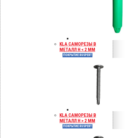
KLA шурупы по бетону
Покрытие Ruspert
KLA САМОРЕЗЫ В
МЕТАЛЛ H < 2 ММ
ПОКРЫТИЕ RUSPERT
Шурупы по бетону TX 25
Покрытие Ruspert
KLA САМОРЕЗЫ В
МЕТАЛЛ H > 2 ММ
ПОКРЫТИЕ RUSPERT
Для установки кровельных дюбелей
Насадки 2 X TORX для монтажа CROCO