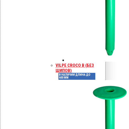
KLA саморезы в металл h < 2 мм
Покрытие Ruspert
VILPE CROCO B (БЕЗ
ШИПОВ)
В НАЛИЧИИ ДЛИНА ДО
600 ММ
KLA саморезы в металл h > 2 мм
Покрытие Ruspert