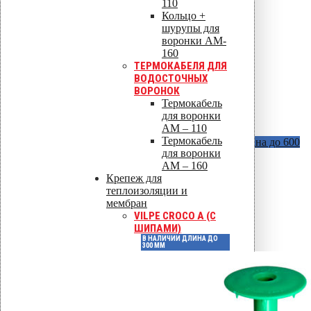
110
Кольцо +
шурупы для
воронки AM-
160
ТЕРМОКАБЕЛЯ ДЛЯ
ВОДОСТОЧНЫХ
ВОРОНОК
Термокабель
для воронки
AM – 110
Термокабель
Vilpe Croco B (без шипов)
В наличии длина до 600
для воронки
мм
AM – 160
Крепеж для
теплоизоляции и
мембран
VILPE CROCO A (С
ШИПАМИ)
В НАЛИЧИИ ДЛИНА ДО
300 ММ