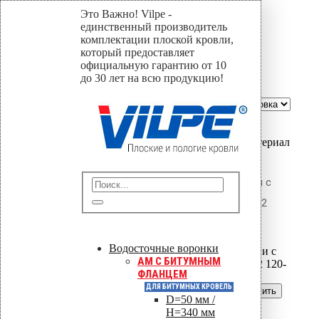
Это Важно! Vilpe -
190
единственный производитель
комплектации плоской кровли,
который предоставляет
Home
официальную гарантию от 10
Магазин
до 30 лет на всю продукцию!
190
Сортировать по::
Show:
Вы только что добавили материал
в корзину:
Дюбель для теплоизоляции с
распорной частью Croco 512
120-140
Водосточные воронки
AM C БИТУМНЫМ
ФЛАНЦЕМ
ДЛЯ БИТУМНЫХ КРОВЕЛЬ
Перейти в корзину
Продолжить
D=50 мм /
H=340 мм
Читать далее