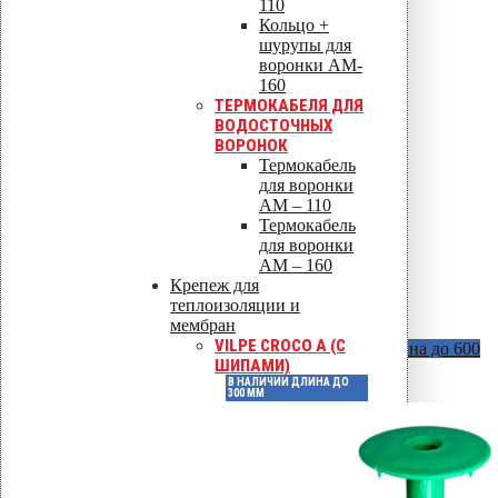
110
Кольцо +
шурупы для
воронки AM-
160
ТЕРМОКАБЕЛЯ ДЛЯ
ВОДОСТОЧНЫХ
ВОРОНОК
Термокабель
для воронки
AM – 110
Термокабель
для воронки
AM – 160
Крепеж для
теплоизоляции и
мембран
VILPE CROCO A (С
Vilpe Croco B (без шипов)
В наличии длина до 600
ШИПАМИ)
мм
В НАЛИЧИИ ДЛИНА ДО
300 ММ