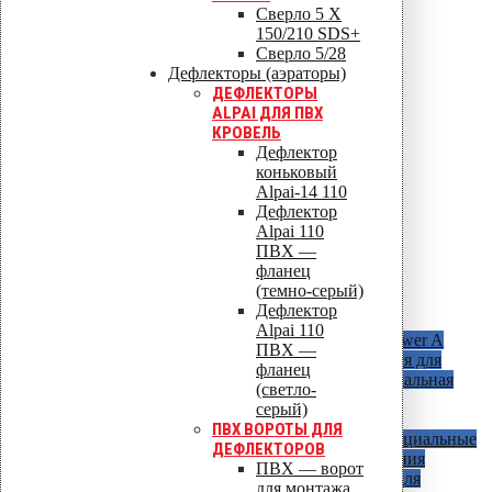
Сверло 5 X
150/210 SDS+
Сверло 5/28
Дефлекторы (аэраторы)
ДЕФЛЕКТОРЫ
ALPAI ДЛЯ ПВХ
КРОВЕЛЬ
Дефлектор
коньковый
Alpai-14 110
Дефлектор
Alpai 110
ПВХ —
фланец
(темно-серый)
Дефлектор
Сверла и забойники для Croco 512
Alpai 110
Скрепление для слоев теплоизоляции
Power A
ПВХ —
Vilpe - прочные дюбеля, использующийся для
фланец
скрепления слоев теплоизоляции минимальная
(светло-
сумма слоев - 60 мм, максимальная - 600
серый)
ПВХ ВОРОТЫ ДЛЯ
Крепление фасадной теплоизоляции
Специальные
ДЕФЛЕКТОРОВ
крепления, использующиеся для крепления
ПВХ — ворот
теплоизоляции к деревянному каркасу, для
для монтажа