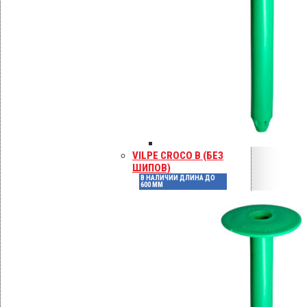
KLA саморезы в металл h < 2 мм
Покрытие Ruspert
VILPE CROCO B (БЕЗ
ШИПОВ)
В НАЛИЧИИ ДЛИНА ДО
600 ММ
KLA саморезы в металл h > 2 мм
Покрытие Ruspert