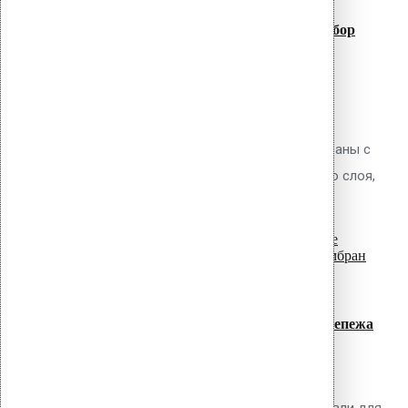
Телескопические дюбели для
теплоизоляции: расчёт длины и подбор
Обсуждаемый вопрос Как правильно
рассчитать необходимую длину
телескопического дюбеля для
механического крепления ПВХ мембраны с
учётом толщины теплоизоляционного слоя,
read more
сжимаемости...
07
Июл
Зонирование кровли при расчёте крепежа
ПВХ мембран по СП 17.13330.2017
Обсуждаемый вопрос Как правильно
выполнить зонирование плоской кровли для