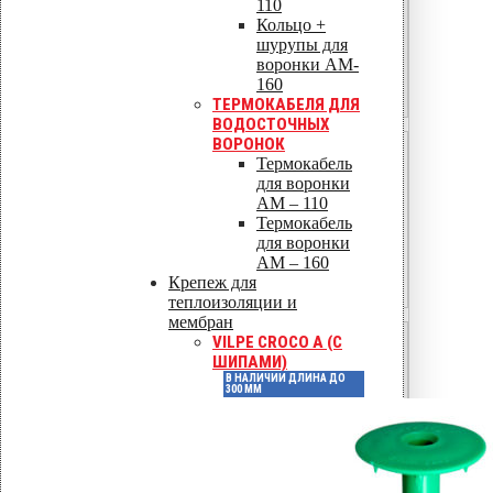
110
80–180
Кольцо +
шурупы для
195–235
воронки AM-
160
205–230
ТЕРМОКАБЕЛЯ ДЛЯ
ВОДОСТОЧНЫХ
ВОРОНОК
в
Временное сопротивление
,
Термокабель
σ
МПа
для воронки
AM – 110
190–250
Термокабель
для воронки
330–410
AM – 160
Крепеж для
520–700
теплоизоляции и
мембран
VILPE CROCO A (С
Модуль упругости E, ГПа
ШИПАМИ)
В НАЛИЧИИ ДЛИНА ДО
71
300 ММ
210
193