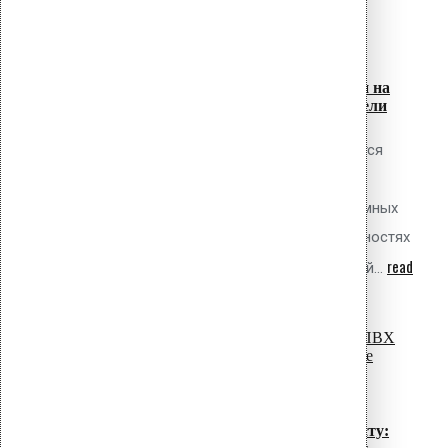
07
Июл
Крепление рулонной гидроизоляции на
фасадах: прижимные планки и дюбели
Обсуждаемый вопрос Как выполняется
механическое крепление рулонной
гидроизоляции (ПВХ мембран и битумных
материалов) на вертикальных поверхностях
read
фасадов, стен подземных сооружений...
more
07
Июл
Крепление ПВХ мембран к профлисту: