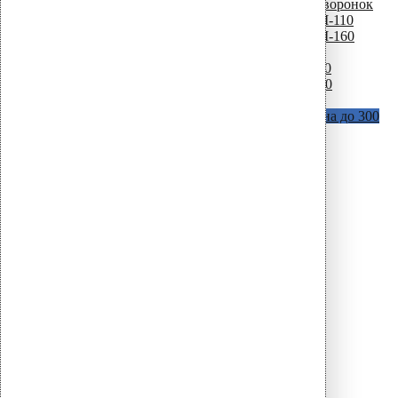
Крепежные элементы для водосточных воронок
Кольцо + шурупы для воронки AM-110
Кольцо + шурупы для воронки AM-160
Термокабеля для водосточных воронок
Термокабель для воронки AM – 110
Термокабель для воронки AM – 160
Крепеж для теплоизоляции и мембран
Vilpe Croco A (с шипами)
В наличии длина до 300
мм