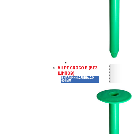
−6
Коэффициент линейного
/K
расширения α, 10
23,8
12,0
16,0
Коррозионная стойкость (класс
среды)
VILPE CROCO B (БЕЗ
ШИПОВ)
C4 (с анодированием)
В НАЛИЧИИ ДЛИНА ДО
600 ММ
C2–C3
C4–C5
Стоимость (относительная)
1,5–2,0×
1,0×