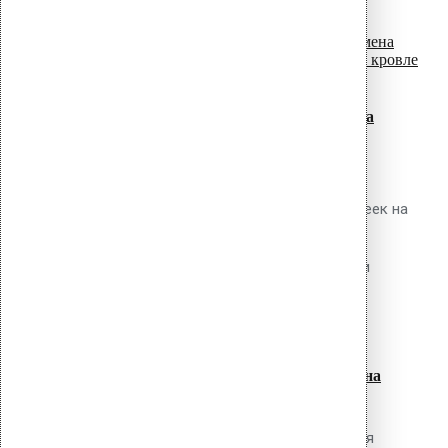
read more
панелей (25–50...
07
Июл
Ремонт и замена прижимных реек на
эксплуатируемой кровле
Обсуждаемый вопрос Как выполнить
диагностику состояния прижимных реек на
существующей кровле, определить
необходимость их замены и провести
read more
ремонтные работы без...
07
Июл
Испытания крепежа ПВХ мембран на
вырыв: методика ГОСТ 33762-2016
Обсуждаемый вопрос Как проводятся