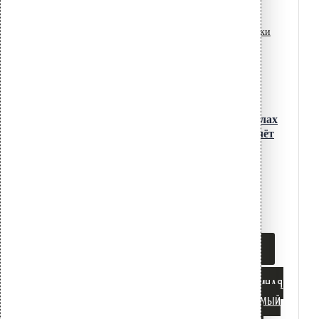
Монтаж и эксплуатация
Прижимные рейки и планки
Проектирование и расчёт
Recent Posts
Теплопроводные включения в узлах
крепления сэндвич-панелей: расчёт
мостиков холода
06.08.2026
Крепление сэндвич-панелей к
деревянному каркасу: шурупы и
саморезы
27.07.2026
Tags
ПВХ МЕМБРАНА
СП 17.13330
СП 20.13330
АНКЕРОВКА
БАЛЛАСТНАЯ КРОВЛЯ
БИТУМНАЯ
ГИДРОИЗОЛЯЦИЯ
ВЕНТИЛИРУЕМЫЙ
ФАСАД
ВЕТРОВАЯ НАГРУЗКА