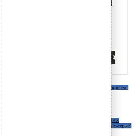
ДЕРЕВЯННОЕ ОСНОВАНИЕ
ДОБОРНЫЕ ЭЛЕМЕНТЫ
ЗОНИРОВАНИЕ КРОВЛИ
ИСПЫТАНИЯ НА ВЫРЫВ
КОРРОЗИЯ
ПРИЖИМНАЯ
РЕЙКА
ПРОФЛИСТ
ТЕЛЕСКОПИЧЕСКИЕ ДЮБЕЛИ
ТЕПЛОИЗОЛЯЦИЯ
ФАСАДНЫЙ
ДЮБЕЛЬ
Водосточные воронки
AM c битумным фланцем
Для битумных кровель
D=50 мм / H=340 мм
D=75 мм / H=340 мм
D=90 мм / H=340 мм
D=110 мм / H=270 мм
D=160 мм / H=345 мм
AM С фланцем из ПВХ
Для кровель из ПВХ
мембран ( в наличии светло-серые и темно-серые)
D=50 мм / H=340 мм