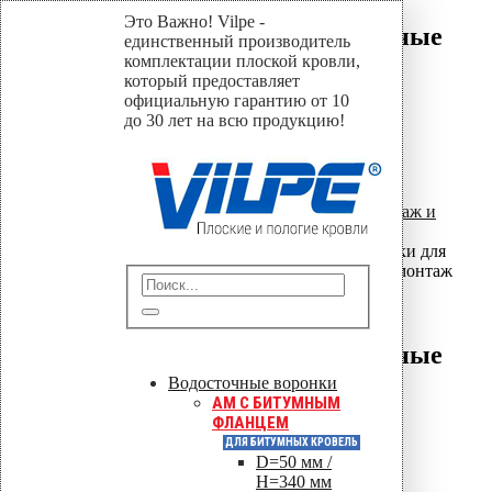
Это Важно! Vilpe -
Алюминиевые прижимные
единственный производитель
рейки для кровли:
комплектации плоской кровли,
который предоставляет
преимущества, расчёт,
официальную гарантию от 10
монтаж
до 30 лет на всю продукцию!
Home
Прижимные рейки и планки
,
Проектирование и расчёт
,
Монтаж и
эксплуатация
Алюминиевые прижимные рейки для
кровли: преимущества, расчёт, монтаж
07
Июл
Алюминиевые прижимные
рейки для кровли:
Водосточные воронки
AM C БИТУМНЫМ
преимущества, расчёт,
ФЛАНЦЕМ
монтаж
ДЛЯ БИТУМНЫХ КРОВЕЛЬ
D=50 мм /
H=340 мм
By
vilpe
Монтаж и эксплуатация
,