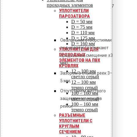
проходных элементов
−6
ΔL = 23,8 × 10
× 3000 × 80 = 5,7
УПЛОТНИТЕЛИ
мм
ПАРОЗАТВОРА
D = 50 мм
Компенсация обеспечивается:
D = 75 мм
D = 110 мм
D = 125 мм
Овальными отверстиями
D = 160 мм
под крепёж (допускают
УПЛОТНИТЕЛИ ДЛЯ
ПРОХОДНЫХ
продольное смещение ±3
ЭЛЕМЕНТОВ НА ПВХ
мм);
КРОВЛЯХ
12 – 100 мм
Зазором в стыках реек 3–
светло серый
5 мм;
12 – 100 мм
темно серый
Отсутствием жёсткого
100 – 160 мм
защемления концов
светло серый
100 – 160 мм
рейки.
темно серый
РАЗЪЕМНЫЕ
УПЛОТНИТЕЛИ С
4. Анодирование
КРУГЛЫМ
алюминиевых реек
СЕЧЕНИЕМ