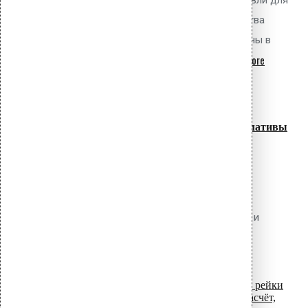
определения необходимого количества
механического крепежа ПВХ мембраны в
read more
соответствии с требованиями...
07
Июл
Прижимные планки для битумной
гидроизоляции: виды, монтаж, нормативы
Обсуждаемый вопрос Какие типы
прижимных планок применяются для
механического крепления битумных
рулонных материалов (наплавляемых и
самоклеящихся), как рассчитать
read more
необходимое количество...