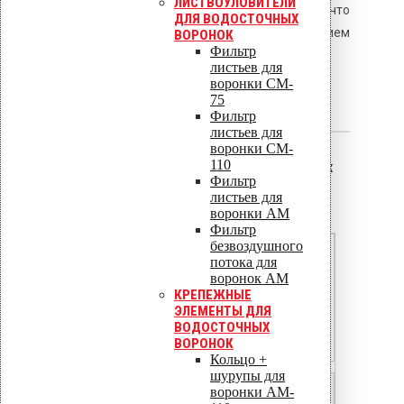
ЛИСТВОУЛОВИТЕЛИ
стальной при той же геометрии, что
ДЛЯ ВОДОСТОЧНЫХ
компенсируется увеличением
ВОРОНОК
Фильтр
толщины на 30–50%.
листьев для
воронки CM-
75
Расширенный ответ
Фильтр
листьев для
воронки CM-
110
1. Сравнение алюминиевых
Фильтр
и стальных прижимных
листьев для
реек
воронки AM
Фильтр
безвоздушного
Плотность, г/см³
потока для
воронок AM
2,68
КРЕПЕЖНЫЕ
ЭЛЕМЕНТЫ ДЛЯ
7,85
ВОДОСТОЧНЫХ
ВОРОНОК
7,93
Кольцо +
шурупы для
0,2
Предел текучести σ
, МПа
воронки AM-