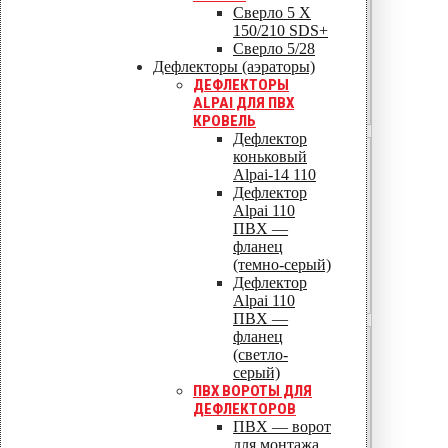
2,5
Сверло 5 X
150/210 SDS+
52,1
Сверло 5/28
Дефлекторы (аэраторы)
2,81
ДЕФЛЕКТОРЫ
ALPAI ДЛЯ ПВХ
257
КРОВЕЛЬ
Дефлектор
коньковый
60
Alpai-14 110
2,0
Дефлектор
Alpai 110
40,0
ПВХ —
фланец
2,16
(темно-серый)
Дефлектор
225
Alpai 110
ПВХ —
фланец
60
(светло-
серый)
3,0
ПВХ ВОРОТЫ ДЛЯ
ДЕФЛЕКТОРОВ
90,0
ПВХ — ворот
для монтажа