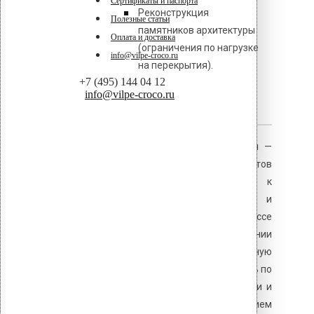
Сертификаты и паспорта
Реконструкция
Полезные статьи
памятников архитектуры
Оплата и доставка
(ограничения по нагрузке
info@vilpe-croco.ru
на перекрытия).
+7 (495) 144 04 12
info@vilpe-croco.ru
Заключение
Алюминиевые прижимные рейки —
оптимальное решение для объектов
с повышенными требованиями к
коррозионной стойкости и
ограничениями по массе
конструкций. При проектировании
необходимо учитывать пониженную
(на 30–40%) несущую способность по
сравнению со стальными рейками и
компенсировать её увеличением