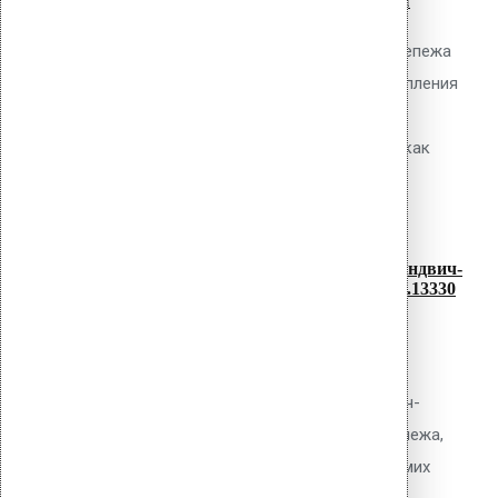
телескопические дюбели и саморезы
Обсуждаемый вопрос Какие типы крепежа
применяются для механического крепления
ПВХ мембран к основанию из
профилированного стального листа, как
read more
рассчитать несущую...
07
Июл
Коррозионная стойкость крепежа сэндвич-
панелей: выбор покрытия по СП 28.13330
Обсуждаемый вопрос Какое
антикоррозионное покрытие
самонарезающих винтов для сэндвич-
панелей обеспечит срок службы крепежа,
сопоставимый со сроком службы самих