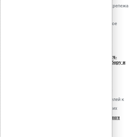
натурные испытания механического крепежа
кровельных ПВХ мембран на вырыв в
соответствии с ГОСТ 33762-2016, какое
read more
оборудование...
07
Июл
Самонарезающие винты для сэндвич-
панелей: полное руководство по выбору и
расчёту
Обсуждаемый вопрос Как правильно
выбрать самонарезающие винты для
крепления трёхслойных сэндвич-панелей к
металлическому каркасу, рассчитать их
read more
количество с учётом ветровых...
07
Июл