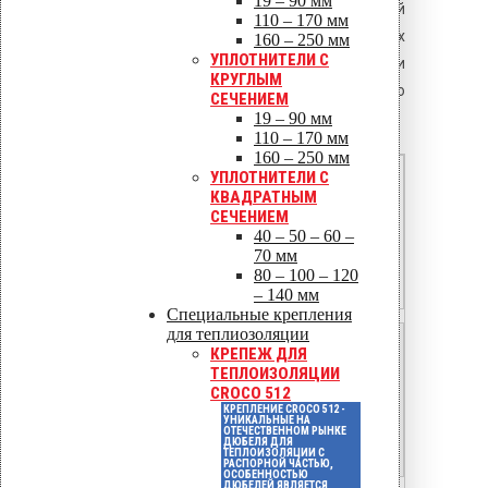
19 – 90 мм
Для повышения коррозионной
110 – 170 мм
стойкости и декоративных
160 – 250 мм
УПЛОТНИТЕЛИ С
свойств алюминиевые рейки
КРУГЛЫМ
подвергаются анодированию по
СЕЧЕНИЕМ
ГОСТ 9.031-74:
19 – 90 мм
110 – 170 мм
160 – 250 мм
Ан.окс.10
УПЛОТНИТЕЛИ С
КВАДРАТНЫМ
10
СЕЧЕНИЕМ
40 – 50 – 60 –
C2
70 мм
80 – 100 – 120
Натуральный (серебристый)
– 140 мм
Специальные крепления
для теплиозоляции
Ан.окс.15
КРЕПЕЖ ДЛЯ
ТЕПЛОИЗОЛЯЦИИ
15
CROCO 512
КРЕПЛЕНИЕ CROCO 512 -
C3
УНИКАЛЬНЫЕ НА
ОТЕЧЕСТВЕННОМ РЫНКЕ
ДЮБЕЛЯ ДЛЯ
ТЕПЛОИЗОЛЯЦИИ С
Натуральный / под заказ
РАСПОРНОЙ ЧАСТЬЮ,
ОСОБЕННОСТЬЮ
ДЮБЕЛЕЙ ЯВЛЯЕТСЯ