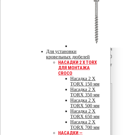
W
= b × t² / 6
x
Проверка прочности:
σ = M / W
≤ R
× γ
x
y
c
где R
— расчётное
y
сопротивление алюминия (для
Для установки
кровельных дюбелей
АМг2: R
= 60 МПа при t = 1,5–3,0
y
НАСАДКИ 2 X TORX
мм), γ
= 0,9 — коэффициент
c
ДЛЯ МОНТАЖА
CROCO
условий работы.
Насадка 2 X
TORX 150 мм
Насадка 2 X
40
TORX 350 мм
1,5
Насадка 2 X
TORX 500 мм
15,0
Насадка 2 X
TORX 650 мм
0,81
Насадка 2 X
TORX 700 мм
138
НАСАДКИ —