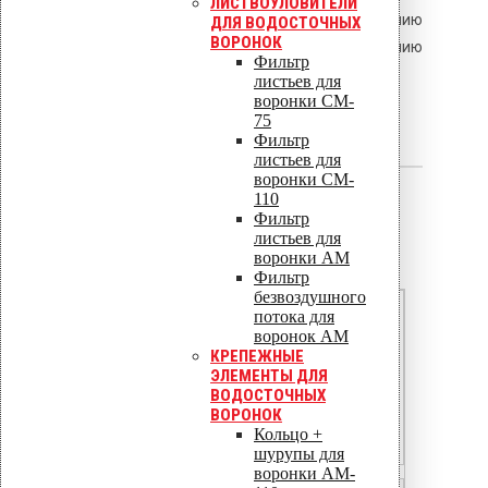
ЛИСТВОУЛОВИТЕЛИ
усушка приводит к ослаблению
ДЛЯ ВОДОСТОЧНЫХ
ВОРОНОК
закрепления и образованию
Фильтр
«мостиков» в мембране.
листьев для
воронки CM-
75
Расширенный ответ
Фильтр
листьев для
воронки CM-
110
1. Типы деревянных
Фильтр
оснований под ПВХ
листьев для
мембрану
воронки AM
Фильтр
безвоздушного
Сплошной дощатый настил
потока для
воронок AM
Доска обрезная хвойных пород
КРЕПЕЖНЫЕ
ЭЛЕМЕНТЫ ДЛЯ
25–40
ВОДОСТОЧНЫХ
ВОРОНОК
Шуруп в тело доски, мин. глубина
Кольцо +
40 мм
шурупы для
воронки AM-