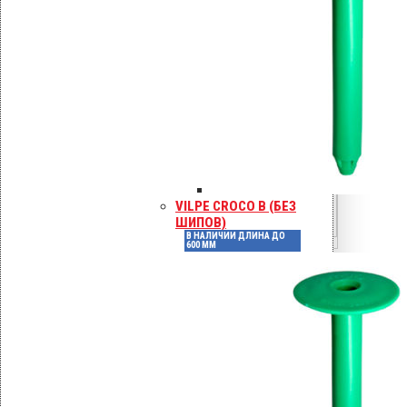
16–24
Требуется предварительное
сверление
Клеёный брус / LVL
Многослойный клеёный шпон
По проекту
Высокая несущая способность,
VILPE CROCO B (БЕЗ
винты d=6–8 мм
ШИПОВ)
В НАЛИЧИИ ДЛИНА ДО
600 ММ