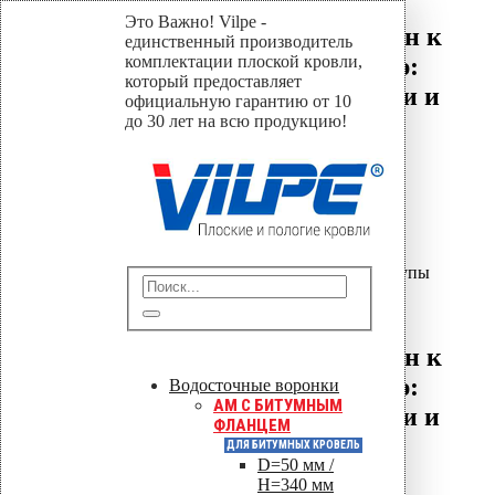
Это Важно! Vilpe -
Крепление ПВХ мембран к
единственный производитель
деревянному основанию:
комплектации плоской кровли,
который предоставляет
телескопические дюбели и
официальную гарантию от 10
шурупы
до 30 лет на всю продукцию!
Home
Крепёж ПВХ мембран
,
Проектирование и расчёт
Крепление ПВХ мембран к
деревянному основанию:
телескопические дюбели и шурупы
07
Июл
Крепление ПВХ мембран к
деревянному основанию:
Водосточные воронки
AM C БИТУМНЫМ
телескопические дюбели и
ФЛАНЦЕМ
шурупы
ДЛЯ БИТУМНЫХ КРОВЕЛЬ
D=50 мм /
H=340 мм
By
vilpe
Крепёж ПВХ мембран
,