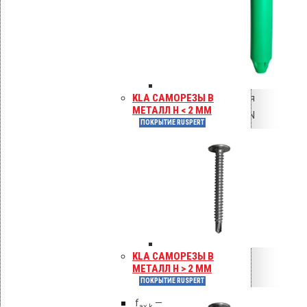
2. Расчёт несущей
способности винта в
древесине
Согласно СП 64.13330.2017
«Деревянные конструкции»
KLA САМОРЕЗЫ В
(актуализированная редакция
МЕТАЛЛ H < 2 ММ
СНиП II-25-80) и Eurocode 5 (EN
ПОКРЫТИЕ RUSPERT
1995-1-1):
д
крепежа для
мембранной кровли
юбелей
Croco B без шипов
Сопротивление выдёргиванию
шурупа (pull-out):
F
= f
× d × l
× k
/ γ
ax,Rd
ax,k
ef
mod
M
KLA САМОРЕЗЫ В
МЕТАЛЛ H > 2 ММ
где:
ПОКРЫТИЕ RUSPERT
f
—
ax,k