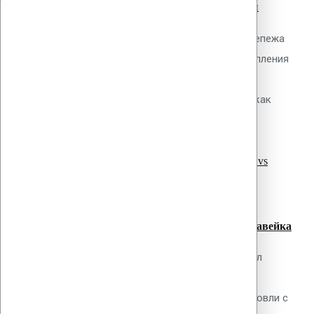
телескопические дюбели и саморезы
Обсуждаемый вопрос Какие типы крепежа
применяются для механического крепления
ПВХ мембран к основанию из
профилированного стального листа, как
read more
рассчитать несущую...
07
Июл
Сравнение прижимных реек: сталь
оцинкованная vs алюминий vs нержавейка
Обсуждаемый вопрос Какой материал
прижимной рейки оптимален для
конкретных условий эксплуатации кровли с