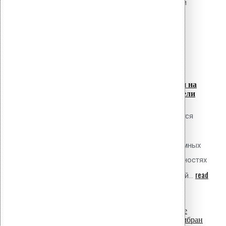
необходимость их замены и провести
read more
ремонтные работы без...
07
Июл
Крепление рулонной гидроизоляции на
фасадах: прижимные планки и дюбели
Обсуждаемый вопрос Как выполняется
механическое крепление рулонной
гидроизоляции (ПВХ мембран и битумных
материалов) на вертикальных поверхностях
read
фасадов, стен подземных сооружений...
more