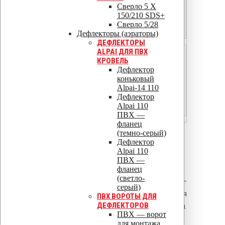
Сверло 5 X
1,58 кН
150/210 SDS+
Сверло 5/28
2,37 кН
Дефлекторы (аэраторы)
ДЕФЛЕКТОРЫ
ALPAI ДЛЯ ПВХ
OSB-3
КРОВЕЛЬ
Дефлектор
—
коньковый
Alpai-14 110
0,50 кН
Дефлектор
Alpai 110
0,60 кН
ПВХ —
фланец
(темно-серый)
3. Влияние влажности
Дефлектор
Alpai 110
древесины на несущую
ПВХ —
способность
фланец
(светло-
Влажность древесины —
серый)
критический параметр для
ПВХ ВОРОТЫ ДЛЯ
ДЕФЛЕКТОРОВ
надёжности крепления.
ПВХ — ворот
Согласно СП 64.13330.2017:
для монтажа