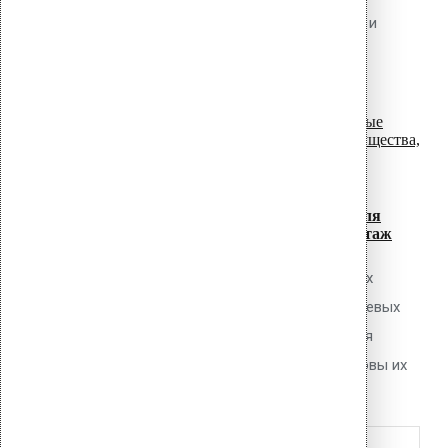
рулонных материалов (наплавляемых и
самоклеящихся), как рассчитать
read more
необходимое количество...
07
Июл
Алюминиевые прижимные рейки для
кровли: преимущества, расчёт, монтаж
Обсуждаемый вопрос В каких случаях
целесообразно применение алюминиевых
прижимных реек вместо стальных для
крепления кровельных мембран, каковы их
read more
преимущества по...