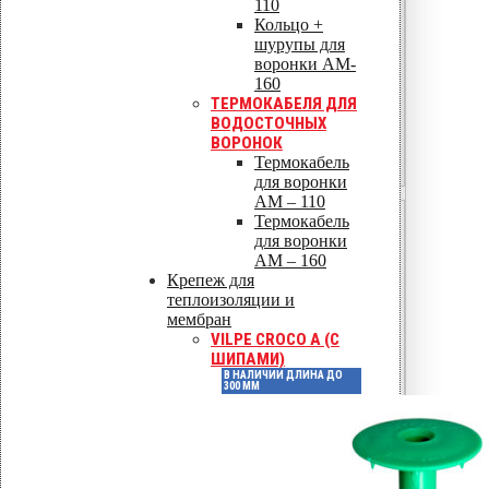
110
OSB-3 / OSB-4
Кольцо +
шурупы для
Ориентированно-стружечная
воронки AM-
плита
160
ТЕРМОКАБЕЛЯ ДЛЯ
18–22
ВОДОСТОЧНЫХ
ВОРОНОК
Специальная резьба для плитных
Термокабель
материалов
для воронки
AM – 110
Термокабель
Фанера ФСФ
для воронки
Фанера повышенной
AM – 160
Крепеж для
водостойкости
теплоизоляции и
18–21
мембран
VILPE CROCO A (С
Шуруп с мелкой резьбой,
ШИПАМИ)
предварительное засверливание
В НАЛИЧИИ ДЛИНА ДО
300 ММ
ЦСП
Цементно-стружечная плита