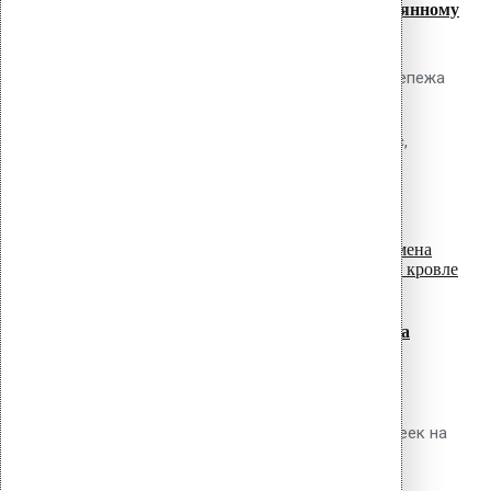
Крепление сэндвич-панелей к деревянному
каркасу: шурупы и саморезы
Обсуждаемый вопрос Какие типы крепежа
применяются для фиксации сэндвич-
панелей к деревянному каркасу (брус,
доска, LVL, клеёная древесина), как
read more
рассчитать несущую...
07
Июл
Ремонт и замена прижимных реек на
эксплуатируемой кровле
Обсуждаемый вопрос Как выполнить
диагностику состояния прижимных реек на
существующей кровле, определить