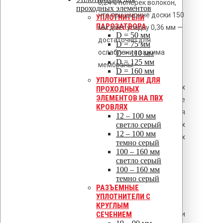
0,24% поперёк волокон,
проходных элементов
что при ширине доски 150
УПЛОТНИТЕЛИ
ПАРОЗАТВОРА
мм даёт усадку 0,36 мм —
D = 50 мм
достаточно для
D = 75 мм
ослабления зажима
D = 110 мм
D = 125 мм
мембраны.
D = 160 мм
УПЛОТНИТЕЛИ ДЛЯ
При сезонных колебаниях
ПРОХОДНЫХ
ЭЛЕМЕНТОВ НА ПВХ
влажности (отапливаемые
КРОВЛЯХ
здания) рекомендуется
12 – 100 мм
применение телескопических
светло серый
12 – 100 мм
дюбелей, компенсирующих
темно серый
усадку.
100 – 160 мм
светло серый
100 – 160 мм
4. Коррозионная защита
темно серый
крепежа в контакте с
РАЗЪЕМНЫЕ
древесиной
УПЛОТНИТЕЛИ С
КРУГЛЫМ
Древесина, особенно дуб и
СЕЧЕНИЕМ