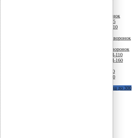
D = 110 мм
Комплектующие для водосточных воронок
Листвоуловители для водосточных воронок
Фильтр листьев для воронки CM-75
Фильтр листьев для воронки CM-110
Фильтр листьев для воронки AM
Фильтр безвоздушного потока для воронок
AM
Крепежные элементы для водосточных воронок
Кольцо + шурупы для воронки AM-110
Кольцо + шурупы для воронки AM-160
Термокабеля для водосточных воронок
Термокабель для воронки AM – 110
Термокабель для воронки AM – 160
Крепеж для теплоизоляции и мембран
Vilpe Croco A (с шипами)
В наличии длина до 300
мм