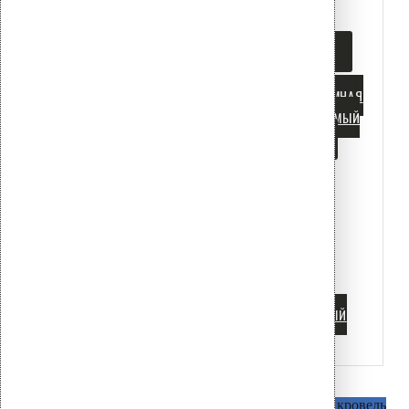
Tags
ПВХ МЕМБРАНА
СП 17.13330
СП 20.13330
АНКЕРОВКА
БАЛЛАСТНАЯ КРОВЛЯ
БИТУМНАЯ
ГИДРОИЗОЛЯЦИЯ
ВЕНТИЛИРУЕМЫЙ
ФАСАД
ВЕТРОВАЯ НАГРУЗКА
ДЕРЕВЯННОЕ ОСНОВАНИЕ
ДОБОРНЫЕ ЭЛЕМЕНТЫ
ЗОНИРОВАНИЕ КРОВЛИ
ИСПЫТАНИЯ НА ВЫРЫВ
КОРРОЗИЯ
ПРИЖИМНАЯ
РЕЙКА
ПРОФЛИСТ
ТЕЛЕСКОПИЧЕСКИЕ ДЮБЕЛИ
ТЕПЛОИЗОЛЯЦИЯ
ФАСАДНЫЙ
ДЮБЕЛЬ
Водосточные воронки
AM c битумным фланцем
Для битумных кровель