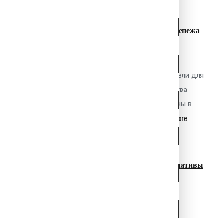
07
Июл
Зонирование кровли при расчёте крепежа
ПВХ мембран по СП 17.13330.2017
Обсуждаемый вопрос Как правильно
выполнить зонирование плоской кровли для
определения необходимого количества
механического крепежа ПВХ мембраны в
read more
соответствии с требованиями...
07
Июл
Прижимные планки для битумной
гидроизоляции: виды, монтаж, нормативы
Обсуждаемый вопрос Какие типы
прижимных планок применяются для
механического крепления битумных