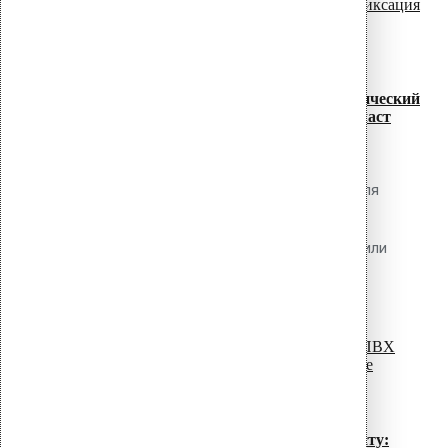
07
Июл
Сравнение систем механического
крепления ПВХ мембран: телескопический
дюбель vs клеевая фиксация vs балласт
Обсуждаемый вопрос Какую систему
крепления ПВХ мембраны выбрать для
конкретного объекта: механическую
(телескопические дюбели), клеевую или
балластную? Каковы сравнительные
read more
преимущества,...
07
Июл
Крепление ПВХ мембран к профлисту: