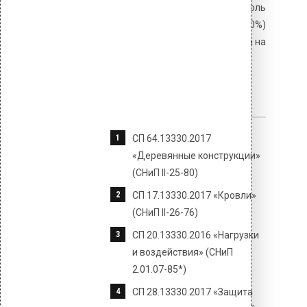
обязателен входной контроль
влажности основания (не более 20%)
и выборочные испытания крепежа на
выдёргивание.
Нормативные документы
СП 64.13330.2017
«Деревянные конструкции»
(СНиП II-25-80)
СП 17.13330.2017 «Кровли»
(СНиП II-26-76)
СП 20.13330.2016 «Нагрузки
и воздействия» (СНиП
2.01.07-85*)
СП 28.13330.2017 «Защита