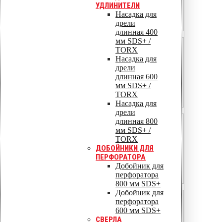
УДЛИНИТЕЛИ
0,72 кН
Насадка для
1,08 кН
дрели
длинная 400
мм SDS+ /
Ель (C18)
TORX
Насадка для
320
дрели
длинная 600
0,63 кН
мм SDS+ /
TORX
0,95 кН
Насадка для
дрели
длинная 800
Лиственница
мм SDS+ /
TORX
590
ДОБОЙНИКИ ДЛЯ
ПЕРФОРАТОРА
1,32 кН
Добойник для
перфоратора
1,98 кН
800 мм SDS+
Добойник для
Дуб
перфоратора
600 мм SDS+
670
СВЕРЛА