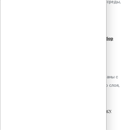
учётом коррозионной агрессивности среды,
read more
требуемого срока службы,...
07
Июл
Телескопические дюбели для
теплоизоляции: расчёт длины и подбор
Обсуждаемый вопрос Как правильно
рассчитать необходимую длину
телескопического дюбеля для
механического крепления ПВХ мембраны с
учётом толщины теплоизоляционного слоя,
read more
сжимаемости...
27
Июл