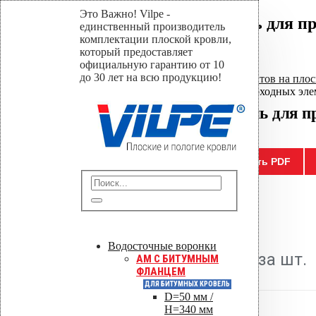
Это Важно! Vilpe -
Резиновый уплотнитель для пр
единственный производитель
комплектации плоской кровли,
который предоставляет
Home
официальную гарантию от 10
Магазин
до 30 лет на всю продукцию!
Уплотнители проходных элементов на плос
Резиновый уплотнитель для проходных эле
Резиновый уплотнитель для п
Отправить
Сохранить PDF
0
out of 5
( Отзывов пока нет. )
Водосточные воронки
11,500.00
р.
Цена за шт.
AM C БИТУМНЫМ
ФЛАНЦЕМ
ДЛЯ БИТУМНЫХ КРОВЕЛЬ
D=50 мм /
H=340 мм