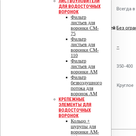
ЛИСТВОУЛОВИТЕЛИ
ДЛЯ ВОДОСТОЧНЫХ
Наличие
Всегда в
ВОРОНОК
Фильтр
листьев для
Совместимость с гидроизоляцией
Без огра
воронки CM-
75
Фильтр
листьев для
Высота, мм
–
воронки CM-
110
Фильтр
Сечение, мм
350-400
листьев для
воронки AM
Фильтр
безвоздушного
Сечение
Круглое
потока для
воронок AM
КРЕПЕЖНЫЕ
Отзывы
ЭЛЕМЕНТЫ ДЛЯ
ВОДОСТОЧНЫХ
ВОРОНОК
Отзывов пока нет.
Кольцо +
шурупы для
воронки AM-