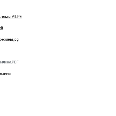
стемы VILPE
df
резины.jpg
пилена.PDF
резины