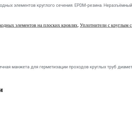
роходных элементов круглого сечения. EPDM-резина. Неразъёмны
ходных элементов на плоских кровлях
,
Уплотнители с круглым 
тичная манжета для герметизации проходов круглых труб диаме
и