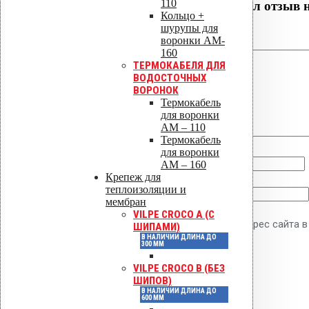
110
Будьте первым, кто оставил отзыв 
Кольцо +
шурупы для
Ваша оценка
воронки AM-
160
ТЕРМОКАБЕЛЯ ДЛЯ
ВОДОСТОЧНЫХ
ВОРОНОК
Термокабель
для воронки
AM – 110
Ваш отзыв
*
Термокабель
для воронки
Имя
*
AM – 160
Крепеж для
теплоизоляции и
Email
*
мембран
VILPE CROCO A (С
Сохранить моё имя, email и адрес сайта
ШИПАМИ)
В НАЛИЧИИ ДЛИНА ДО
300 ММ
VILPE CROCO B (БЕЗ
ШИПОВ)
Инструкции по монтажу
В НАЛИЧИИ ДЛИНА ДО
Сертификаты
600 ММ
Технические паспорта