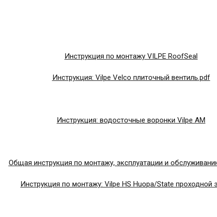
Инструкция по монтажу VILPE RoofSeal
Инструкция: Vilpe Velco плиточный вентиль.pdf
Инструкция: водосточные воронки Vilpe AM
Общая инструкция по монтажу, эксплуатации и обслуживанию
Инструкция по монтажу: Vilpe HS Huopa/State проходной 