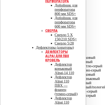
ПЕРФОРАТОРА
Добойник для
перфоратора
800 мм SDS+
Добойник для
перфоратора
600 мм SDS+
СВЕРЛА
Сверло 5 X
150/210 SDS+
Сверло 5/28
ALIPAI ДЕФЛЕКТОРЫ
Дефлекторы (аэраторы)
ДЕФЛЕКТОРЫ
ALIPAI-075 дефлектор
ALPAI ДЛЯ ПВХ
ALIPAI-075 дефлектор коньковый
КРОВЕЛЬ
ALIPAI-110 дефлектор - Черный
Дефлектор
ALIPAI-110 дефлектор - Светло-серый
коньковый
ALIPAI-110 дефлектор - Темно-серый
Alpai-14 110
ALIPAI-110 дефлектор коньковый
Дефлектор
ALIPAI-14 110 дефлектор коньковый
Alpai 110
ALIPAI-110 дефлектор скатный
ПВХ —
ALIPAI-110 дефлектор скатный/пологи
фланец
ALIPAI ПВХ -Ворот Светло-серый
(темно-серый)
ALIPAI ПВХ -Ворот Темно-серый
Дефлектор
ALIPAI-160 дефлектор*
Alpai 110
ALIPAI-160/620 дефлектор*