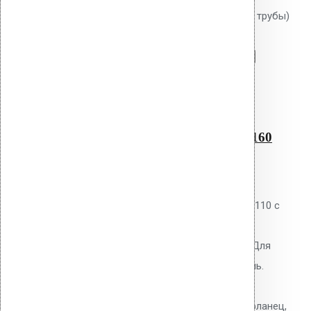
фланцем AM-160 (345 мм длина трубы)
Перейти в корзину
Продолжить
Читать далее
Быстрый просмотр
Водосточным воронка с
битумным фланцем AM-160
(345 мм длина трубы)
0
out of 5
Водосточная воронка Vilpe AM-110 с
битумным фланцем. Высота
надставного элемента 630 мм. Для
наплавляемых битумных кровель.
Полипропиленовый корпус с
теплоизоляцией. В комплекте: фланец,