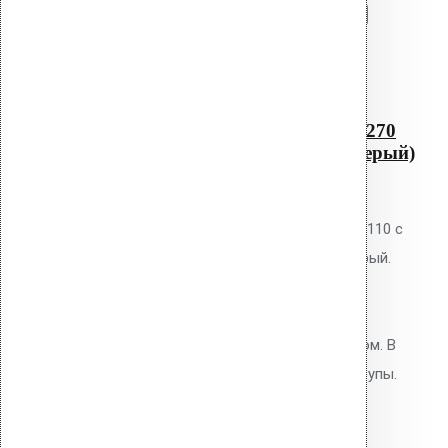
Перейти в корзину
Продолжить
Читать далее
Быстрый просмотр
Водосточная воронка с
фланцем Protan AM-110 (270
мм длина трубы, темно-серый)
0
out of 5
Водосточная воронка Vilpe AM-110 с
фланцем Protan, цвет тёмно-серый.
Высота 270 мм. Для кровель из
мембран Protan и ТПО. Фланец
приваривается горячим воздухом. В
комплекте: фланец, кольцо, шурупы.
8,800.00
р.
Цена за шт.