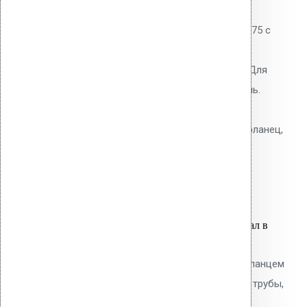
0
out of 5
Водосточная воронка Vilpe AM-75 с
битумным фланцем. Высота
надставного элемента 340 мм. Для
наплавляемых битумных кровель.
Полипропиленовый корпус с
теплоизоляцией. В комплекте: фланец,
крепёжное кольцо, шурупы.
7,800.00
р.
Цена за шт.
Оставить заявку
Вы только что добавили материал в
корзину:
Водосточным воронка с ПВХ фланцем
Alkorplan AM-160 (345 мм длина трубы,
серый)