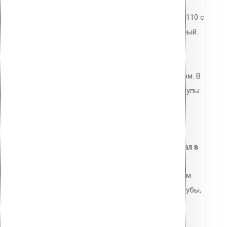
Водосточная воронка Vilpe AM-110 с
фланцем Protan, цвет тёмно-серый.
Высота 630 мм. Для кровель из
мембран Protan и ТПО. Фланец
приваривается горячим воздухом. В
комплекте: фланец, кольцо, шурупы.
9,800.00
р.
Цена за шт.
Оставить заявку
Вы только что добавили материал в
корзину:
Водосточная воронка с фланцем
Protan AM-110 (270 мм длина трубы,
темно-серый)