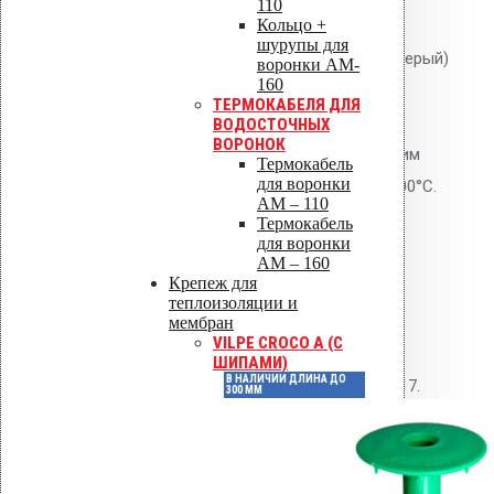
Применение
110
Кольцо +
шурупы для
Воронка AM-160 (345 мм, тёмно-серый)
воронки AM-
160
применяется на кровлях из ПВХ
ТЕРМОКАБЕЛЯ ДЛЯ
мембран Alkorplan. Фланец
ВОДОСТОЧНЫХ
ВОРОНОК
приваривается к мембране горячим
Термокабель
для воронки
воздухом при температуре 400-500°C.
AM – 110
Рекомендуется установка
Термокабель
для воронки
термокабеля.
AM – 160
Крепеж для
Нормативные
теплоизоляции и
мембран
документы
VILPE CROCO A (С
ШИПАМИ)
В НАЛИЧИИ ДЛИНА ДО
СП 30.13330.2016, СП 17.13330.2017.
300 ММ
Детали