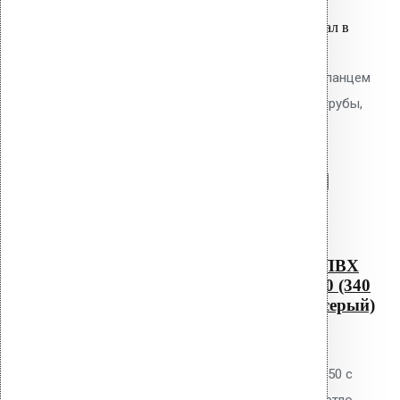
Вы только что добавили материал в
корзину:
Водосточным воронка с ПВХ фланцем
Alkorplan AM-50 (340 мм длина трубы,
светло-серый)
Перейти в корзину
Продолжить
Читать далее
Быстрый просмотр
Водосточным воронка с ПВХ
фланцем Alkorplan AM-50 (340
мм длина трубы, светло-серый)
0
out of 5
Водосточная воронка Vilpe AM-50 с
ПВХ фланцем Alkorplan, цвет светло-