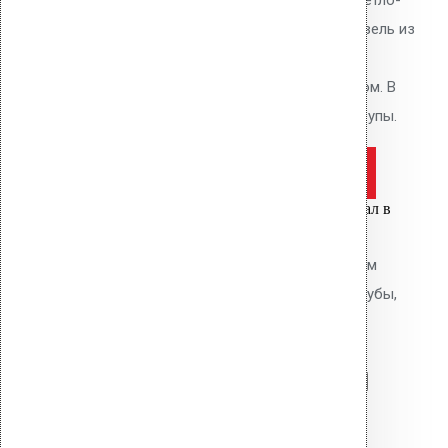
серый. Высота 340 мм. Для кровель из
ПВХ мембран Alkorplan. Фланец
приваривается горячим воздухом. В
комплекте: фланец, кольцо, шурупы.
Оставить заявку
Цена за шт.
Вы только что добавили материал в
корзину:
Водосточная воронка с фланцем
Protan AM-110 (270 мм длина трубы,
светло-серый)
Перейти в корзину
Продолжить
Читать далее
Быстрый просмотр