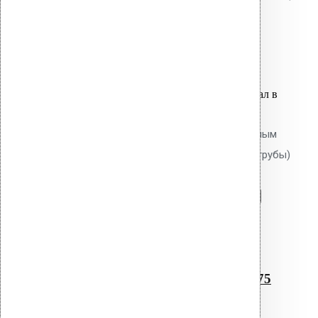
крепёжное кольцо, шурупы.
8,800.00
р.
Цена за шт.
Оставить заявку
Вы только что добавили материал в
корзину:
Водосточным воронка с битумным
фланцем AM-75 (340 мм длина трубы)
Перейти в корзину
Продолжить
Читать далее
Быстрый просмотр
Водосточным воронка с
битумным фланцем AM-75
(340 мм длина трубы)