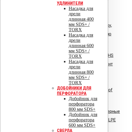
УДЛИНИТЕЛИ
Насадка для
дрели
длинная 400
мм SDS+ /
Общая инструкция по монтажу,
TORX
эксплуатации и обслуживанию
Насадка для
дрели
VIPLE.pdf
длинная 600
мм SDS+ /
Инструкция по монтажу: Vilpe HS
TORX
Насадка для
Huopa/State проходной элемент
дрели
длинная 800
мм SDS+ /
TORX
ДОБОЙНИКИ ДЛЯ
Инструкция по монтажу: Uniroof
ПЕРФОРАТОРА
кровельный люк
Добойник для
перфоратора
800 мм SDS+
Сертификат соответствия: полимерные
Добойник для
перфоратора
стояки и водостоки системы VILPE
600 мм SDS+
СВЕРЛА