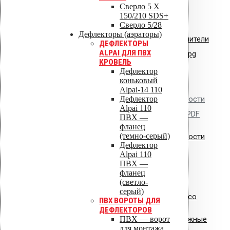
Сертификат соответствия:
Сверло 5 X
150/210 SDS+
вентиляторы типа VILPE.pdf
Сверло 5/28
Дефлекторы (аэраторы)
Сертификат соответствия: уплотнители
ДЕФЛЕКТОРЫ
ALPAI ДЛЯ ПВХ
кровельные из EPDM резины.jpg
КРОВЕЛЬ
Дефлектор
коньковый
Alpai-14 110
Дефлектор
Сертификат пожарной безопасности
Alpai 110
на изделия из полипропилена.PDF
ПВХ —
фланец
(темно-серый)
Сертификат пожарной безопасности
Дефлектор
на уплотнители из резины
Alpai 110
ПВХ —
фланец
(светло-
серый)
Сертификат соответствия Croco
ПВХ ВОРОТЫ ДЛЯ
ДЕФЛЕКТОРОВ
ПВХ — ворот
Сертификат соответствия: крепежные
для монтажа