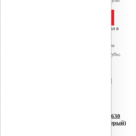
комплекте: фланец, кольцо, шурупы.
Оставить заявку
Цена за шт.
Вы только что добавили материал в
корзину:
Водосточная воронка с фланцем
Protan AM-110 (630 мм длина трубы,
темно-серый)
Перейти в корзину
Продолжить
Читать далее
Быстрый просмотр
Водосточная воронка с
фланцем Protan AM-110 (630
мм длина трубы, темно-серый)
0
out of 5