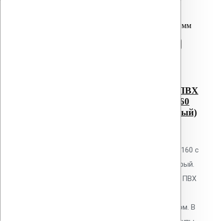
Перейти в корзину
Продолжить
Читать далее
Быстрый просмотр
Водосточным воронка с ПВХ
фланцем Alkorplan AM-160
(345 мм длина трубы, серый)
0
out of 5
Водосточная воронка Vilpe AM-160 с
ПВХ фланцем Alkorplan, цвет серый.
Высота 345 мм. Для кровель из ПВХ
мембран Alkorplan. Фланец
приваривается горячим воздухом. В