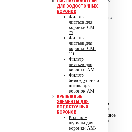
Alkorplan обеспечивает идеальную
ЛИСТВОУЛОВИТЕЛИ
ДЛЯ ВОДОСТОЧНЫХ
химическую совместимость и
ВОРОНОК
Фильтр
максимальную прочность сварного
листьев для
шва.
воронки CM-
75
Фильтр
Технические
листьев для
характеристики
воронки CM-
110
Фильтр
Диаметр
160 мм
листьев для
выпуска
воронки AM
Высота
Фильтр
надставного
345 мм
безвоздушного
элемента
потока для
Тип фланца
ПВХ Alkorplan
воронок AM
КРЕПЕЖНЫЕ
Цвет
тёмно-серый
ЭЛЕМЕНТЫ ДЛЯ
Материал
Полипропилен с
ВОДОСТОЧНЫХ
корпуса
теплоизоляцией
ВОРОНОК
Фланец, крепёжное
Кольцо +
Комплектация
кольцо, шурупы
шурупы для
воронки AM-