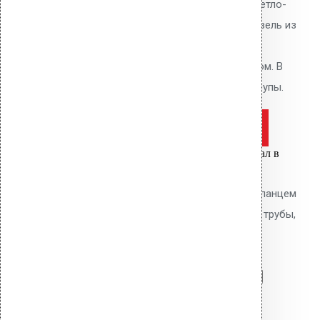
ПВХ фланцем Alkorplan, цвет светло-
серый. Высота 340 мм. Для кровель из
ПВХ мембран Alkorplan. Фланец
приваривается горячим воздухом. В
комплекте: фланец, кольцо, шурупы.
Оставить заявку
Цена за шт.
Вы только что добавили материал в
корзину:
Водосточным воронка с ПВХ фланцем
Alkorplan AM-110 (270 мм длина трубы,
темно-серый)
Перейти в корзину
Продолжить
Читать далее
Быстрый просмотр