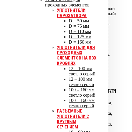
коньковый
проходных элементов
ALIPAI-110 дефлектор скатный
УПЛОТНИТЕЛИ
ALIPAI-110 дефлектор скатный/
ПАРОЗАТВОРА
пологий
D = 50 мм
ALIPAI ПВХ -Ворот Светло-
D = 75 мм
серый
D = 110 мм
ALIPAI ПВХ -Ворот Темно-
D = 125 мм
серый
D = 160 мм
ALIPAI-160 дефлектор*
УПЛОТНИТЕЛИ ДЛЯ
ALIPAI-160/620 дефлектор*
ПРОХОДНЫХ
ALIPAI-160/1000 дефлектор*
ЭЛЕМЕНТОВ НА ПВХ
ALIPAI-160 дефлектор
КРОВЛЯХ
коньковый*
12 – 100 мм
светло серый
12 – 100 мм
темно серый
100 – 160 мм
ВОДОСТОЧНЫЕ ВОРОНКИ
светло серый
100 – 160 мм
АМ-050 водосточная воронка,
темно серый
фланец битум
РАЗЪЕМНЫЕ
АМ-075 водосточная воронка,
УПЛОТНИТЕЛИ С
фланец битум
КРУГЛЫМ
АМ-110 водосточная воронка,
СЕЧЕНИЕМ
фланец битум