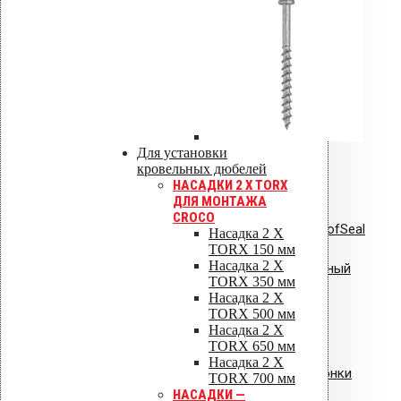
последующих моих комментариев.
Инструкции по монтажу
Сертификаты
Технические паспорта
Каталоги
Для установки
Гарантия
кровельных дюбелей
НАСАДКИ 2 X TORX
ДЛЯ МОНТАЖА
CROCO
Инструкция по монтажу VILPE RoofSeal
Насадка 2 X
TORX 150 мм
Насадка 2 X
Инструкция: Vilpe Velco плиточный
TORX 350 мм
вентиль.pdf
Насадка 2 X
TORX 500 мм
Насадка 2 X
TORX 650 мм
Насадка 2 X
Инструкция: водосточные воронки
TORX 700 мм
НАСАДКИ —
Vilpe AM