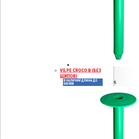
Артикул
72057
Темно-
Цвет
серый
Диаметр, мм
–
VILPE CROCO B (БЕЗ
ПВХ
,
ШИПОВ)
Материал изготовления
В НАЛИЧИИ ДЛИНА ДО
Пластик
600 ММ
Всегда в
Наличие
наличии
Совместимость с
ПВХ
гидроизоляцией