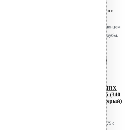
Оставить заявку
Вы только что добавили материал в
корзину:
Водосточным воронка с ПВХ фланцем
Alkorplan AM-75 (340 мм длина трубы,
светло-серый)
Перейти в корзину
Продолжить
Читать далее
Быстрый просмотр
Водосточным воронка с ПВХ
фланцем Alkorplan AM-75 (340
мм длина трубы, светло-серый)
0
out of 5
Водосточная воронка Vilpe AM-75 с