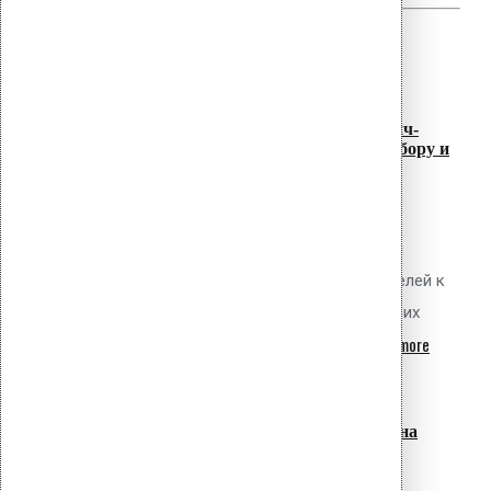
Related
Posts
07
Июл
Самонарезающие винты для сэндвич-
панелей: полное руководство по выбору и
расчёту
Обсуждаемый вопрос Как правильно
выбрать самонарезающие винты для
крепления трёхслойных сэндвич-панелей к
металлическому каркасу, рассчитать их
read more
количество с учётом ветровых...
07
Июл
Испытания крепежа ПВХ мембран на
вырыв: методика ГОСТ 33762-2016