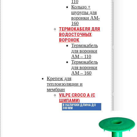
110
Кольцо +
B (наветренная, центр)
шурупы для
воронки AM-
−0,8
160
ТЕРМОКАБЕЛЯ ДЛЯ
−0,9
ВОДОСТОЧНЫХ
ВОРОНОК
−1,0
Термокабель
для воронки
C (боковая, край)
AM – 110
Термокабель
−0,5
для воронки
AM – 160
−0,5
Крепеж для
теплоизоляции и
−0,5
мембран
VILPE CROCO A (С
ШИПАМИ)
D (подветренная)
В НАЛИЧИИ ДЛИНА ДО
300 ММ
+0,8
+0,7
+0,6