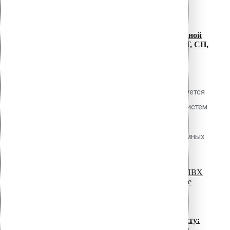
07
Июл
Нормативная база крепления рулонной
гидроизоляции: полный обзор ГОСТ, СП,
СНиП
Обсуждаемый вопрос Какими
нормативными документами регулируется
проектирование, монтаж и приёмка систем
механического крепления рулонной
гидроизоляции (ПВХ мембран и битумных
read more
материалов)...
07
Июл
Крепление ПВХ мембран к профлисту:
телескопические дюбели и саморезы