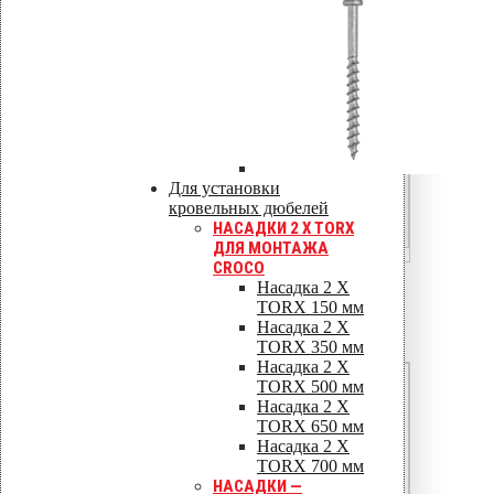
1,30
1,00
100
2,00
Для установки
1,60
кровельных дюбелей
НАСАДКИ 2 X TORX
1,25
ДЛЯ МОНТАЖА
CROCO
Насадка 2 X
3. Схемы расстановки
TORX 150 мм
Насадка 2 X
винтов
TORX 350 мм
Насадка 2 X
Угловая (краевая) — нижние 5 м
TORX 500 мм
Насадка 2 X
300
TORX 650 мм
Насадка 2 X
По каждому прогону
TORX 700 мм
НАСАДКИ —