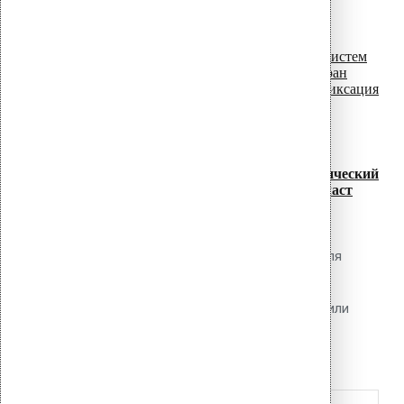
read more
необходимое количество...
07
Июл
Сравнение систем механического
крепления ПВХ мембран: телескопический
дюбель vs клеевая фиксация vs балласт
Обсуждаемый вопрос Какую систему
крепления ПВХ мембраны выбрать для
конкретного объекта: механическую
(телескопические дюбели), клеевую или
балластную? Каковы сравнительные
read more
преимущества,...