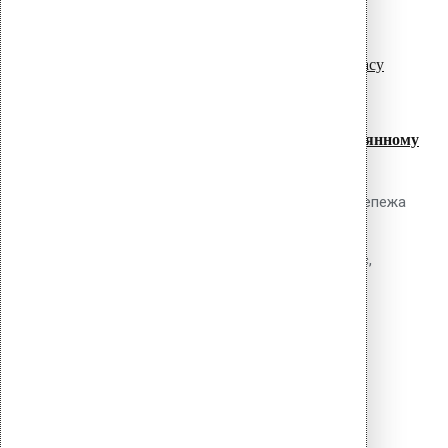
read more
ремонтные работы без...
27
Июл
Крепление сэндвич-панелей к деревянному
каркасу: шурупы и саморезы
Обсуждаемый вопрос Какие типы крепежа
применяются для фиксации сэндвич-
панелей к деревянному каркасу (брус,
доска, LVL, клеёная древесина), как
read more
рассчитать несущую...
07
Июл