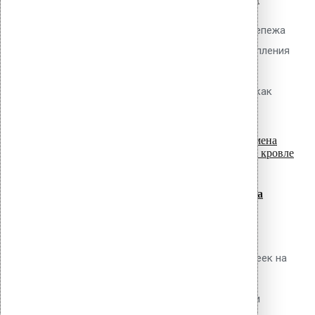
Обсуждаемый вопрос Какие типы крепежа
применяются для механического крепления
ПВХ мембран к основанию из
профилированного стального листа, как
read more
рассчитать несущую...
07
Июл
Ремонт и замена прижимных реек на
эксплуатируемой кровле
Обсуждаемый вопрос Как выполнить
диагностику состояния прижимных реек на
существующей кровле, определить
необходимость их замены и провести