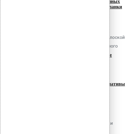
Крепление гидроизоляции на карнизных
свесах: капельники и прижимные планки
Обсуждаемый вопрос Как правильно
выполнить крепление рулонной
гидроизоляции на карнизном свесе плоской
кровли с обеспечением организованного
read more
водоотвода и защитой края...
07
Июл
Прижимные планки для битумной
гидроизоляции: виды, монтаж, нормативы
Обсуждаемый вопрос Какие типы
прижимных планок применяются для
механического крепления битумных
рулонных материалов (наплавляемых и
самоклеящихся), как рассчитать