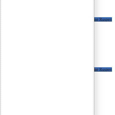
KLA саморезы в металл h < 2 мм
Покрытие Ruspert
KLA саморезы в металл h > 2 мм
Покрытие Ruspert