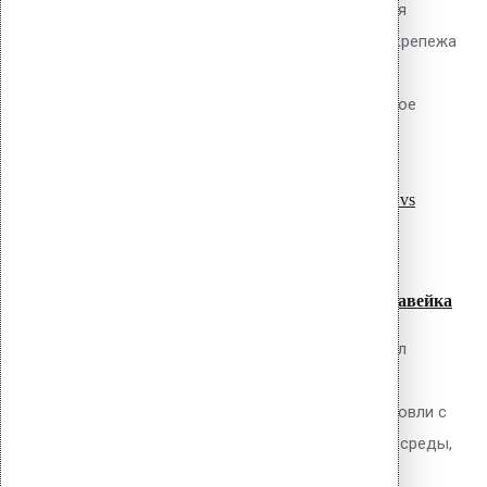
Обсуждаемый вопрос Как проводятся
натурные испытания механического крепежа
кровельных ПВХ мембран на вырыв в
соответствии с ГОСТ 33762-2016, какое
read more
оборудование...
07
Июл
Сравнение прижимных реек: сталь
оцинкованная vs алюминий vs нержавейка
Обсуждаемый вопрос Какой материал
прижимной рейки оптимален для
конкретных условий эксплуатации кровли с
учётом коррозионной агрессивности среды,
read more
требуемого срока службы,...