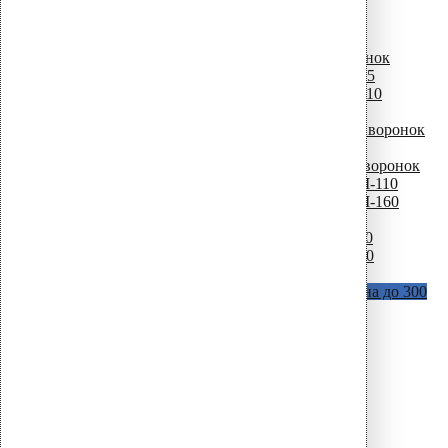
D = 75 мм
D = 110 мм
Комплектующие для водосточных воронок
Листвоуловители для водосточных воронок
Фильтр листьев для воронки CM-75
Фильтр листьев для воронки CM-110
Фильтр листьев для воронки AM
Фильтр безвоздушного потока для воронок
AM
Крепежные элементы для водосточных воронок
Кольцо + шурупы для воронки AM-110
Кольцо + шурупы для воронки AM-160
Термокабеля для водосточных воронок
Термокабель для воронки AM – 110
Термокабель для воронки AM – 160
Крепеж для теплоизоляции и мембран
Vilpe Croco A (с шипами)
В наличии длина до 300
мм