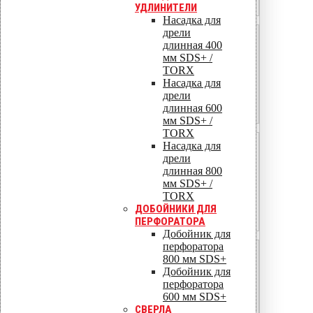
4–5
УДЛИНИТЕЛИ
Насадка для
дрели
Угловая (краевая) — выше 5 м
длинная 400
мм SDS+ /
400
TORX
Насадка для
По каждому прогону
дрели
длинная 600
3–4
мм SDS+ /
TORX
Насадка для
Рядовая — нижние 5 м
дрели
400
длинная 800
мм SDS+ /
По каждому прогону
TORX
ДОБОЙНИКИ ДЛЯ
3
ПЕРФОРАТОРА
Добойник для
перфоратора
Рядовая — выше 5 м
800 мм SDS+
Добойник для
500
перфоратора
600 мм SDS+
По каждому прогону
СВЕРЛА