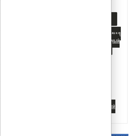
Tags
ПВХ МЕМБРАНА
СП 17.13330
СП 20.13330
АНКЕРОВКА
БАЛЛАСТНАЯ КРОВЛЯ
БИТУМНАЯ
ГИДРОИЗОЛЯЦИЯ
ВЕНТИЛИРУЕМЫЙ
ФАСАД
ВЕТРОВАЯ НАГРУЗКА
ДЕРЕВЯННОЕ ОСНОВАНИЕ
ДОБОРНЫЕ ЭЛЕМЕНТЫ
ЗОНИРОВАНИЕ КРОВЛИ
ИСПЫТАНИЯ НА ВЫРЫВ
КОРРОЗИЯ
ПРИЖИМНАЯ
РЕЙКА
ПРОФЛИСТ
ТЕЛЕСКОПИЧЕСКИЕ ДЮБЕЛИ
ТЕПЛОИЗОЛЯЦИЯ
ФАСАДНЫЙ
ДЮБЕЛЬ
Водосточные воронки