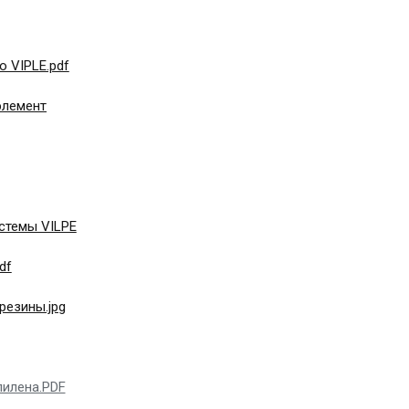
 VIPLE.pdf
элемент
стемы VILPE
df
резины.jpg
пилена.PDF