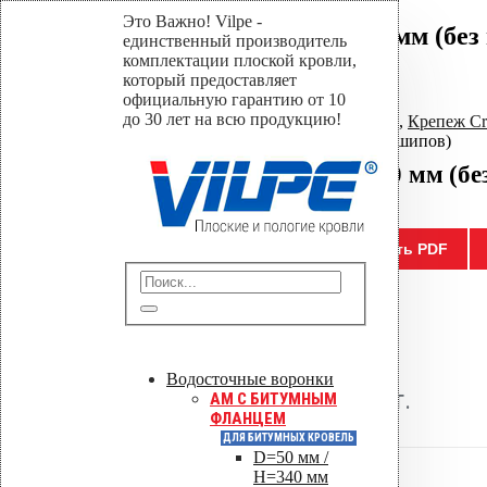
Это Важно! Vilpe -
Крепление Croco B 170 мм (без
единственный производитель
комплектации плоской кровли,
который предоставляет
Home
официальную гарантию от 10
Магазин
до 30 лет на всю продукцию!
Крепеж для мембранной кровли
,
Крепеж C
Крепление Croco B 170 мм (без шипов)
Крепление Croco B 170 мм (бе
Отправить
Сохранить PDF
0
out of 5
( Отзывов пока нет. )
Водосточные воронки
21.90
р.
Цена за шт.
AM C БИТУМНЫМ
ФЛАНЦЕМ
ДЛЯ БИТУМНЫХ КРОВЕЛЬ
D=50 мм /
H=340 мм