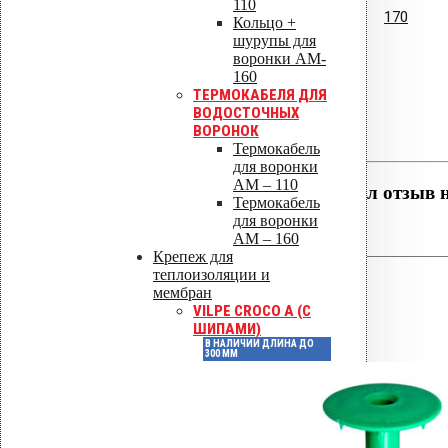
110
Высота, мм
170
Кольцо +
шурупы для
воронки AM-
160
Отзывы
ТЕРМОКАБЕЛЯ ДЛЯ
ВОДОСТОЧНЫХ
ВОРОНОК
Отзывов пока нет.
Термокабель
для воронки
AM – 110
Будьте первым, кто оставил отзыв 
Термокабель
для воронки
Ваша оценка
AM – 160
Крепеж для
теплоизоляции и
мембран
VILPE CROCO A (С
ШИПАМИ)
В НАЛИЧИИ ДЛИНА ДО
300 ММ
Ваш отзыв
*
Имя
*