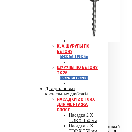
KLA ШУРУПЫ ПО
БЕТОНУ
ПОКРЫТИЕ RUSPERT
ШУРУПЫ ПО БЕТОНУ
TX 25
ПОКРЫТИЕ RUSPERT
Для установки
кровельных дюбелей
НАСАДКИ 2 X TORX
ДЛЯ МОНТАЖА
ALIPAI ДЕФЛЕКТОРЫ
CROCO
Насадка 2 X
TORX 150 мм
ALIPAI-075 дефлектор
Насадка 2 X
ALIPAI-075 дефлектор коньковый
TORX 350 мм
ALIPAI-110 дефлектор - Черный