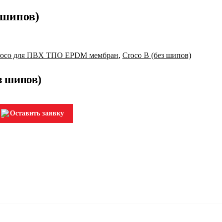
 шипов)
roco для ПВХ ТПО EPDM мембран
,
Croco B (без шипов)
з шипов)
Оставить заявку