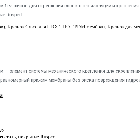
мм без шипов для скрепления слоёв теплоизоляции и крепления 
е Ruspert.
ов)
,
Крепеж Croco для ПВХ ТПО EPDM мембран
,
Крепеж для ме
 мм — элемент системы механического крепления для скреплени
т равномерный прижим мембраны без риска повреждения гидро
и
A6
 сталь, покрытие Ruspert