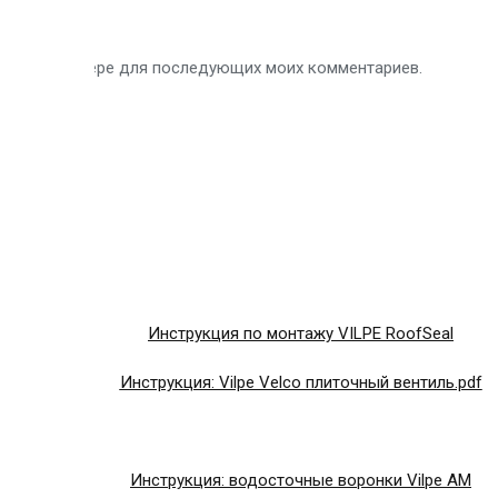
 в этом браузере для последующих моих комментариев.
Инструкция по монтажу VILPE RoofSeal
Инструкция: Vilpe Velco плиточный вентиль.pdf
Инструкция: водосточные воронки Vilpe AM