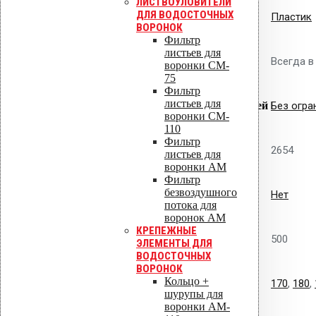
ЛИСТВОУЛОВИТЕЛИ
ДЛЯ ВОДОСТОЧНЫХ
Материал изготовления
Пластик
ВОРОНОК
Фильтр
листьев для
Наличие
Всегда в
воронки CM-
75
Фильтр
листьев для
Совместимость с гидроизоляцией
Без огра
воронки CM-
110
Фильтр
Артикул
2654
листьев для
воронки AM
Фильтр
безвоздушного
Наличие шипов
Нет
потока для
воронок AM
КРЕПЕЖНЫЕ
Штук в коробке
500
ЭЛЕМЕНТЫ ДЛЯ
ВОДОСТОЧНЫХ
ВОРОНОК
Кольцо +
Толщина теплоизоляции, мм
170
,
180
,
шурупы для
воронки AM-