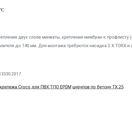
0°C
епления двух слоёв минваты, крепления мембран к профлисту (
лителя до 140 мм. Для монтажа требуются насадка 2 X TORX и ш
13330.2017.
крепежа Croco для ПВХ ТПО EPDM
шурупов по бетону TX 25