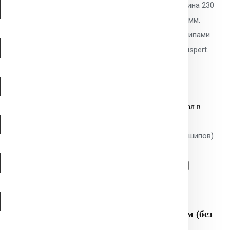
основанию плоской кровли. Длина 230
мм, толщина утеплителя до 200 мм.
Тарельчатый элемент 50 мм с шипами
против проворота. Покрытие Ruspert.
33.90
р.
Цена за шт.
Оставить заявку
Вы только что добавили материал в
корзину:
Крепление Croco B 200 мм (без шипов)
Перейти в корзину
Продолжить
Читать далее
Быстрый просмотр
Крепление Croco B 200 мм (без
шипов)