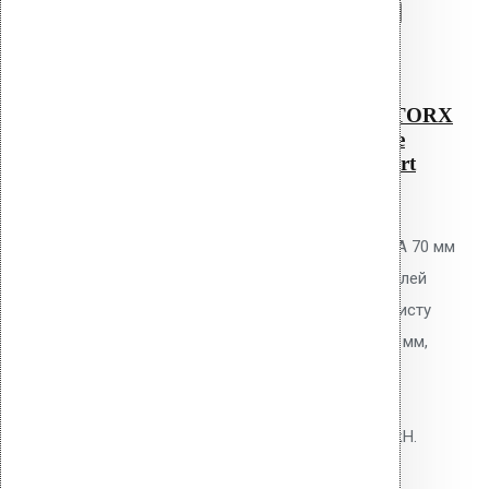
Перейти в корзину
Продолжить
Читать далее
Быстрый просмотр
Саморез KLA – 70 NO 1 TORX
для Croco (металлическое
основание до 2 мм) Ruspert
0
out of 5
Самонарезающий винт Vilpe KLA 70 мм
NO 1 TORX для крепления дюбелей
Croco к металлическому профлисту
толщиной до 2 мм. Диаметр 6,3 мм,
сверлоконечный наконечник.
Покрытие Ruspert. Несущая
способность на вырыв: 0,8-1,2 кН.
10.80
р.
Цена за шт.