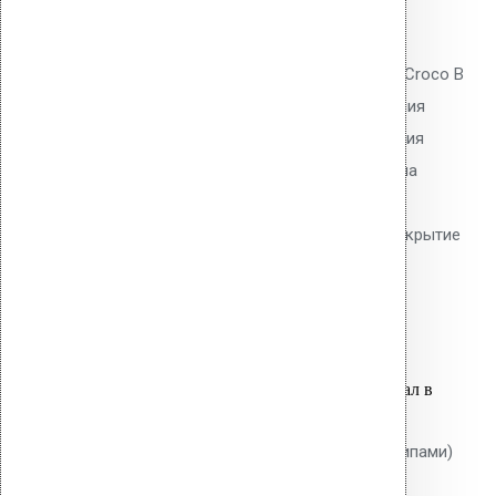
0
out of 5
Телескопический дюбель Vilpe Croco B
200 мм без шипов для скрепления
слоёв теплоизоляции и крепления
мембран. Длина 200 мм, толщина
утеплителя до 170 мм. Гладкий
тарельчатый элемент 50 мм. Покрытие
Ruspert.
24.40
р.
Цена за шт.
Оставить заявку
Вы только что добавили материал в
корзину:
Крепление Croco A 100 мм (с шипами)