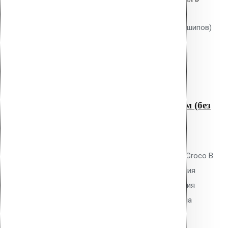
корзину:
Крепление Croco B 150 мм (без шипов)
Перейти в корзину
Продолжить
Читать далее
Быстрый просмотр
Крепление Croco B 150 мм (без
шипов)
0
out of 5
Телескопический дюбель Vilpe Croco B
150 мм без шипов для скрепления
слоёв теплоизоляции и крепления
мембран. Длина 150 мм, толщина
утеплителя до 120 мм. Гладкий