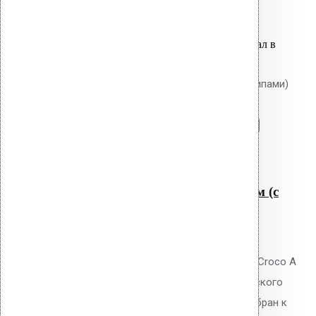
Оставить заявку
Вы только что добавили материал в
корзину:
Крепление Croco A 230 мм (с шипами)
Перейти в корзину
Продолжить
Читать далее
Быстрый просмотр
Крепление Croco A 230 мм (с
шипами)
0
out of 5
Телескопический дюбель Vilpe Croco A
230 мм с шипами для механического
крепления ПВХ/ТПО/EPDM мембран к