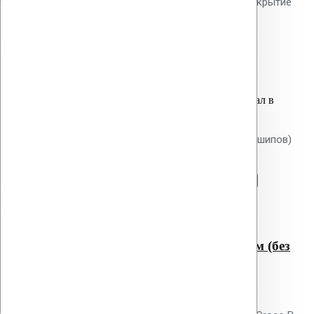
тарельчатый элемент 50 мм. Покрытие
Ruspert.
20.40
р.
Цена за шт.
Оставить заявку
Вы только что добавили материал в
корзину:
Крепление Croco B 550 мм (без шипов)
Перейти в корзину
Продолжить
Читать далее
Быстрый просмотр
Крепление Croco B 550 мм (без
шипов)
0
out of 5