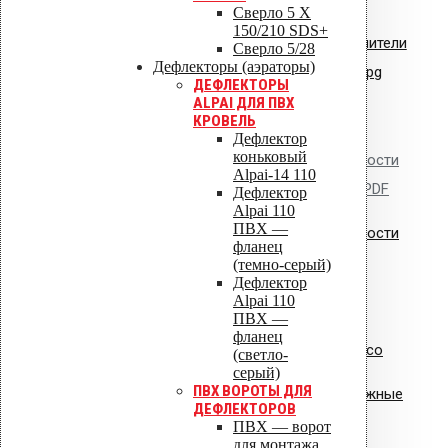
Сверло 5 X
150/210 SDS+
Сертификат соответствия: уплотнители
Сверло 5/28
Дефлекторы (аэраторы)
кровельные из EPDM резины.jpg
ДЕФЛЕКТОРЫ
ALPAI ДЛЯ ПВХ
КРОВЕЛЬ
Дефлектор
коньковый
Сертификат пожарной безопасности
Alpai-14 110
на изделия из полипропилена.PDF
Дефлектор
Alpai 110
ПВХ —
Сертификат пожарной безопасности
фланец
на уплотнители из резины
(темно-серый)
Дефлектор
Alpai 110
ПВХ —
фланец
Сертификат соответствия Croco
(светло-
серый)
ПВХ ВОРОТЫ ДЛЯ
Сертификат соответствия: крепежные
ДЕФЛЕКТОРОВ
элементы
ПВХ — ворот
для монтажа