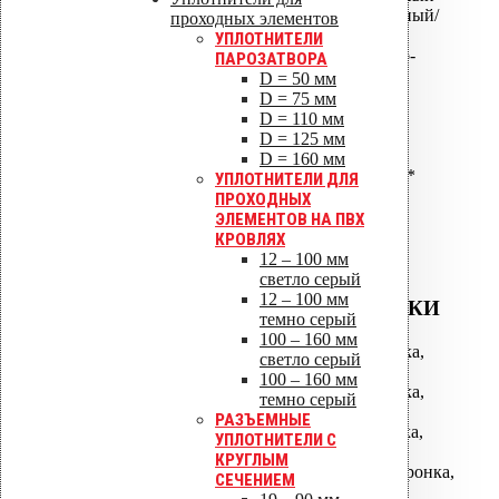
ALIPAI-110 дефлектор скатный/
проходных элементов
пологий
УПЛОТНИТЕЛИ
ALIPAI ПВХ -Ворот Светло-
ПАРОЗАТВОРА
серый
D = 50 мм
ALIPAI ПВХ -Ворот Темно-
D = 75 мм
серый
D = 110 мм
ALIPAI-160 дефлектор*
D = 125 мм
ALIPAI-160/620 дефлектор*
D = 160 мм
ALIPAI-160/1000 дефлектор*
УПЛОТНИТЕЛИ ДЛЯ
ALIPAI-160 дефлектор
ПРОХОДНЫХ
коньковый*
ЭЛЕМЕНТОВ НА ПВХ
КРОВЛЯХ
12 – 100 мм
светло серый
12 – 100 мм
ВОДОСТОЧНЫЕ ВОРОНКИ
темно серый
100 – 160 мм
АМ-050 водосточная воронка,
светло серый
фланец битум
100 – 160 мм
АМ-075 водосточная воронка,
темно серый
фланец битум
РАЗЪЕМНЫЕ
АМ-110 водосточная воронка,
УПЛОТНИТЕЛИ С
фланец битум
КРУГЛЫМ
АМ-110/630 водосточная воронка,
СЕЧЕНИЕМ
фланец битум