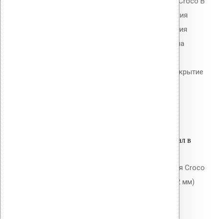
Телескопический дюбель Vilpe Croco B
550 мм без шипов для скрепления
слоёв теплоизоляции и крепления
мембран. Длина 550 мм, толщина
утеплителя до 520 мм. Гладкий
тарельчатый элемент 50 мм. Покрытие
Ruspert.
89.30
р.
Цена за шт.
Оставить заявку
Вы только что добавили материал в
корзину:
Саморез KLA - 70 NO 1 TORX для Croco
(металлическое основание до 2 мм)
Ruspert