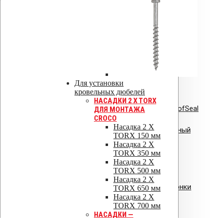
Инструкции по монтажу
Сертификаты
Технические паспорта
Каталоги
Гарантия
Для установки
кровельных дюбелей
НАСАДКИ 2 X TORX
Инструкция по монтажу VILPE RoofSeal
ДЛЯ МОНТАЖА
CROCO
Насадка 2 X
Инструкция: Vilpe Velco плиточный
TORX 150 мм
вентиль.pdf
Насадка 2 X
TORX 350 мм
Насадка 2 X
TORX 500 мм
Насадка 2 X
Инструкция: водосточные воронки
TORX 650 мм
Насадка 2 X
Vilpe AM
TORX 700 мм
НАСАДКИ —