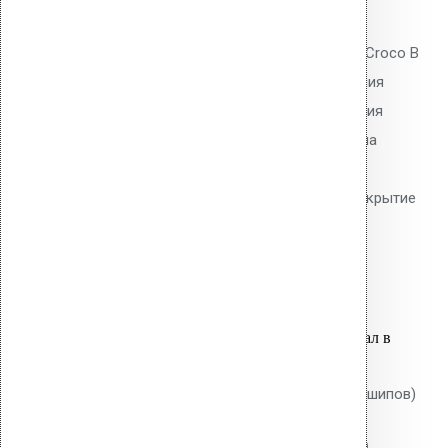
0
out of 5
Телескопический дюбель Vilpe Croco B
450 мм без шипов для скрепления
слоёв теплоизоляции и крепления
мембран. Длина 450 мм, толщина
утеплителя до 420 мм. Гладкий
тарельчатый элемент 50 мм. Покрытие
Ruspert.
72.50
р.
Цена за шт.
Оставить заявку
Вы только что добавили материал в
корзину:
Крепление Croco B 300 мм (без шипов)