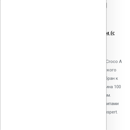
Перейти в корзину
Продолжить
Читать далее
Быстрый просмотр
Крепление Croco A 100 мм (с
шипами)
0
out of 5
Телескопический дюбель Vilpe Croco A
100 мм с шипами для механического
крепления ПВХ/ТПО/EPDM мембран к
основанию плоской кровли. Длина 100
мм, толщина утеплителя до 70 мм.
Тарельчатый элемент 50 мм с шипами
против проворота. Покрытие Ruspert.
9.40
р.
Цена за шт.