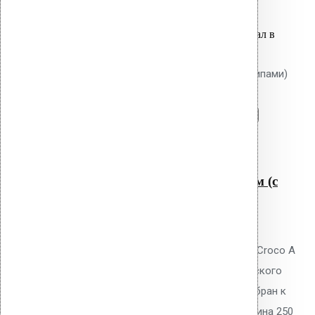
Оставить заявку
Вы только что добавили материал в
корзину:
Крепление Croco A 250 мм (с шипами)
Перейти в корзину
Продолжить
Читать далее
Быстрый просмотр
Крепление Croco A 250 мм (с
шипами)
0
out of 5
Телескопический дюбель Vilpe Croco A
250 мм с шипами для механического
крепления ПВХ/ТПО/EPDM мембран к
основанию плоской кровли. Длина 250