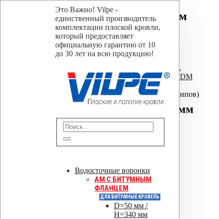
Это Важно! Vilpe -
Крепление Croco B 20 мм
единственный производитель
(без шипов)
комплектации плоской кровли,
который предоставляет
официальную гарантию от 10
Home
до 30 лет на всю продукцию!
Магазин
Крепеж для мембранной кровли
,
Крепеж Croco для ПВХ ТПО EPDM
мембран
,
Croco B (без шипов)
Крепление Croco B 20 мм (без шипов)
Крепление Croco B 20 мм
(без шипов)
Отправить
Водосточные воронки
Сохранить PDF
AM C БИТУМНЫМ
ФЛАНЦЕМ
Оставить заявку
ДЛЯ БИТУМНЫХ КРОВЕЛЬ
D=50 мм /
H=340 мм
0
out of 5