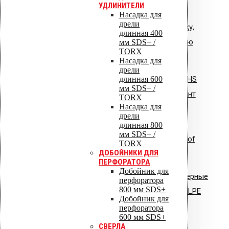
УДЛИНИТЕЛИ
Насадка для
дрели
Общая инструкция по монтажу,
длинная 400
эксплуатации и обслуживанию
мм SDS+ /
TORX
VIPLE.pdf
Насадка для
дрели
длинная 600
Инструкция по монтажу: Vilpe HS
мм SDS+ /
Huopa/State проходной элемент
TORX
Насадка для
дрели
длинная 800
мм SDS+ /
Инструкция по монтажу: Uniroof
TORX
ДОБОЙНИКИ ДЛЯ
кровельный люк
ПЕРФОРАТОРА
Добойник для
Сертификат соответствия: полимерные
перфоратора
800 мм SDS+
стояки и водостоки системы VILPE
Добойник для
перфоратора
Сертификат соответствия:
600 мм SDS+
СВЕРЛА
вентиляторы типа VILPE.pdf