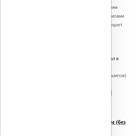
мм, толщина утеплителя до 220 мм.
Тарельчатый элемент 50 мм с шипами
против проворота. Покрытие Ruspert.
35.50
р.
Цена за шт.
Оставить заявку
Вы только что добавили материал в
корзину:
Крепление Croco B 450 мм (без шипов)
Перейти в корзину
Продолжить
Читать далее
Быстрый просмотр
Крепление Croco B 450 мм (без
шипов)