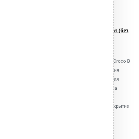
Перейти в корзину
Продолжить
Читать далее
Быстрый просмотр
Крепление Croco B 300 мм (без
шипов)
0
out of 5
Телескопический дюбель Vilpe Croco B
300 мм без шипов для скрепления
слоёв теплоизоляции и крепления
мембран. Длина 300 мм, толщина
утеплителя до 270 мм. Гладкий
тарельчатый элемент 50 мм. Покрытие
Ruspert.
40.40
р.
Цена за шт.
Оставить заявку