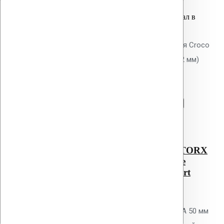
Вы только что добавили материал в
корзину:
Саморез KLA - 50 NO 1 TORX для Croco
(металлическое основание до 2 мм)
Ruspert
Перейти в корзину
Продолжить
Читать далее
Быстрый просмотр
Саморез KLA – 50 NO 1 TORX
для Croco (металлическое
основание до 2 мм) Ruspert
0
out of 5
Самонарезающий винт Vilpe KLA 50 мм