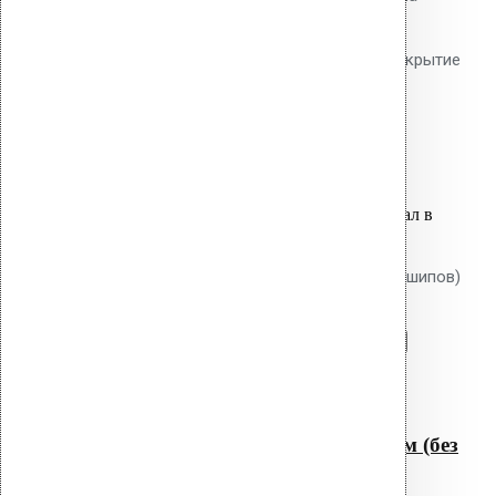
утеплителя до 370 мм. Гладкий
тарельчатый элемент 50 мм. Покрытие
Ruspert.
50.70
р.
Цена за шт.
Оставить заявку
Вы только что добавили материал в
корзину:
Крепление Croco B 500 мм (без шипов)
Перейти в корзину
Продолжить
Читать далее
Быстрый просмотр
Крепление Croco B 500 мм (без
шипов)