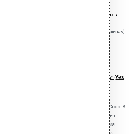
Связанные товары
Вы только что добавили материал в
корзину:
Крепление Croco B 400 мм (без шипов)
Перейти в корзину
Продолжить
Читать далее
Быстрый просмотр
Крепление Croco B 400 мм (без
шипов)
0
out of 5
Телескопический дюбель Vilpe Croco B
400 мм без шипов для скрепления
слоёв теплоизоляции и крепления
мембран. Длина 400 мм, толщина