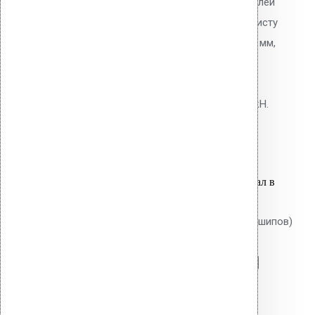
NO 1 TORX для крепления дюбелей
Croco к металлическому профлисту
толщиной до 2 мм. Диаметр 6,3 мм,
сверлоконечный наконечник.
Покрытие Ruspert. Несущая
способность на вырыв: 0,8-1,2 кН.
3.40
р.
Цена за шт.
Оставить заявку
Вы только что добавили материал в
корзину:
Крепление Croco B 120 мм (без шипов)
Перейти в корзину
Продолжить
Читать далее
Быстрый просмотр