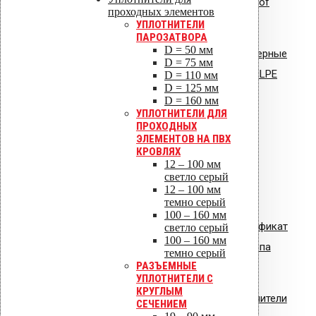
Инструкция по монтажу: Uniroof
проходных элементов
кровельный люк
УПЛОТНИТЕЛИ
ПАРОЗАТВОРА
D = 50 мм
Сертификат соответствия: полимерные
D = 75 мм
стояки и водостоки системы VILPE
D = 110 мм
D = 125 мм
D = 160 мм
УПЛОТНИТЕЛИ ДЛЯ
ПРОХОДНЫХ
ЭЛЕМЕНТОВ НА ПВХ
КРОВЛЯХ
12 – 100 мм
светло серый
12 – 100 мм
темно серый
100 – 160 мм
Сертификат
светло серый
100 – 160 мм
соответствия: вентиляторы типа
темно серый
РАЗЪЕМНЫЕ
VILPE.pdf
УПЛОТНИТЕЛИ С
КРУГЛЫМ
Сертификат соответствия: уплотнители
СЕЧЕНИЕМ