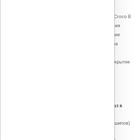
0
out of 5
Телескопический дюбель Vilpe Croco B
500 мм без шипов для скрепления
слоёв теплоизоляции и крепления
мембран. Длина 500 мм, толщина
утеплителя до 470 мм. Гладкий
тарельчатый элемент 50 мм. Покрытие
Ruspert.
79.40
р.
Цена за шт.
Оставить заявку
Вы только что добавили материал в
корзину:
Крепление Croco B 170 мм (без шипов)