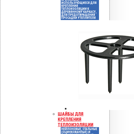
установка Healthbox
ИСПОЛЬЗУЮЩИЕСЯ ДЛЯ
КРЕПЛЕНИЯ
ТЕПЛОИЗОЛЯЦИИ К
ДЕРЕВЯННОМУ КАРКАСУ,
ДЛЯ ПРЕДОТВРАЩЕНИЯ
ПРОСАДКИ УТЕПЛИТЕЛЯ
ISO 9001
ШАЙБЫ ДЛЯ
КРЕПЛЕНИЯ
ТЕПЛОИЗОЛЯЦИИ
НЕЙЛОНОВЫЕ, СТАЛЬНЫЕ
(ОЦИНКОВАННЫЕ) И