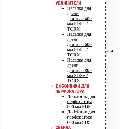
УДЛИНИТЕЛИ
Насадка для
дрели
длинная 400
мм SDS+ /
TORX
Насадка для
дрели
длинная 600
мм SDS+ /
Инструкция: Vilpe Velco плиточный
TORX
вентиль.pdf
Насадка для
дрели
длинная 800
мм SDS+ /
TORX
ДОБОЙНИКИ ДЛЯ
ПЕРФОРАТОРА
Добойник для
перфоратора
800 мм SDS+
Добойник для
перфоратора
600 мм SDS+
СВЕРЛА