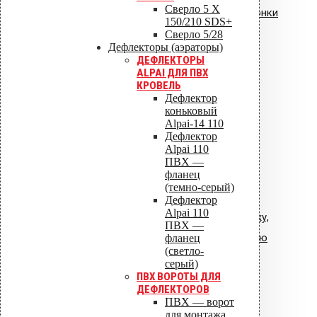
Сверло 5 X
Инструкция: водосточные воронки
150/210 SDS+
Vilpe AM
Сверло 5/28
Дефлекторы (аэраторы)
ДЕФЛЕКТОРЫ
ALPAI ДЛЯ ПВХ
КРОВЕЛЬ
Дефлектор
коньковый
Alpai-14 110
Дефлектор
Alpai 110
ПВХ —
фланец
(темно-серый)
Дефлектор
Alpai 110
Общая инструкция по монтажу,
ПВХ —
эксплуатации и обслуживанию
фланец
(светло-
VIPLE.pdf
серый)
ПВХ ВОРОТЫ ДЛЯ
ДЕФЛЕКТОРОВ
ПВХ — ворот
для монтажа