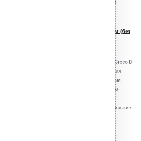
Перейти в корзину
Продолжить
Читать далее
Быстрый просмотр
Крепление Croco B 170 мм (без
шипов)
0
out of 5
Телескопический дюбель Vilpe Croco B
170 мм без шипов для скрепления
слоёв теплоизоляции и крепления
мембран. Длина 170 мм, толщина
утеплителя до 140 мм. Гладкий
тарельчатый элемент 50 мм. Покрытие
Ruspert.
21.90
р.
Цена за шт.
Оставить заявку