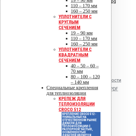
19 – 90 мм
кровельные из EPDM резины.jpg
110 – 170 мм
160 – 250 мм
УПЛОТНИТЕЛИ С
КРУГЛЫМ
СЕЧЕНИЕМ
19 – 90 мм
110 – 170 мм
160 – 250 мм
УПЛОТНИТЕЛИ С
КВАДРАТНЫМ
СЕЧЕНИЕМ
40 – 50 – 60 –
70 мм
80 – 100 – 120
Сертификат пожарной безопасности
– 140 мм
Специальные крепления
на изделия из полипропилена.PDF
для теплиозоляции
КРЕПЕЖ ДЛЯ
ТЕПЛОИЗОЛЯЦИИ
CROCO 512
КРЕПЛЕНИЕ CROCO 512 -
УНИКАЛЬНЫЕ НА
ОТЕЧЕСТВЕННОМ РЫНКЕ
ДЮБЕЛЯ ДЛЯ
ТЕПЛОИЗОЛЯЦИИ С
РАСПОРНОЙ ЧАСТЬЮ,
ОСОБЕННОСТЬЮ
ДЮБЕЛЕЙ ЯВЛЯЕТСЯ