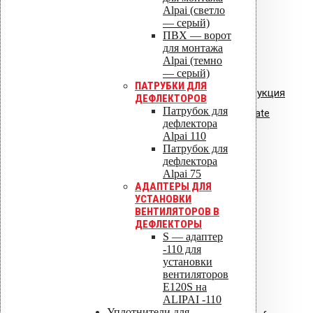
Alpai (светло
— серый)
ПВХ — ворот
для монтажа
Alpai (темно
— серый)
ПАТРУБКИ ДЛЯ
Инструкция
ДЕФЛЕКТОРОВ
Патрубок для
по монтажу: Vilpe HS Huopa/State
дефлектора
проходной элемент
Alpai 110
Патрубок для
дефлектора
Alpai 75
АДАПТЕРЫ ДЛЯ
УСТАНОВКИ
ВЕНТИЛЯТОРОВ В
ДЕФЛЕКТОРЫ
S — адаптер
-110 для
установки
вентиляторов
Е120S на
ALIPAI -110
Уплотнители для