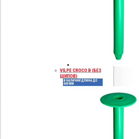
Нормативные
документы
ГОСТ Р 58881-2020, СП 16.13330.2017,
СП 17.13330.2017, СП 28.13330.2017.
Смотрите также:
саморезов KLA для
толстого металла
крепежа Croco
VILPE CROCO B (БЕЗ
Детали
ШИПОВ)
В НАЛИЧИИ ДЛИНА ДО
600 ММ
Артикул
425070
Штук в коробке
250
Высота, мм
70