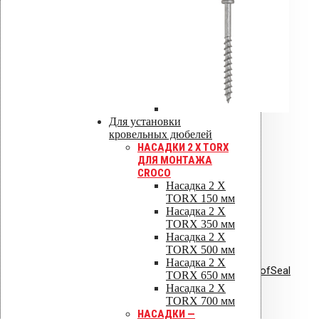
Инструкции по монтажу
Сертификаты
Технические паспорта
Каталоги
Гарантия
Для установки
кровельных дюбелей
НАСАДКИ 2 X TORX
ДЛЯ МОНТАЖА
CROCO
Насадка 2 X
TORX 150 мм
Насадка 2 X
TORX 350 мм
Насадка 2 X
TORX 500 мм
Насадка 2 X
Инструкция по монтажу VILPE RoofSeal
TORX 650 мм
Насадка 2 X
TORX 700 мм
НАСАДКИ —