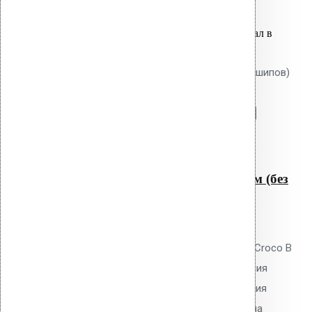
Оставить заявку
Вы только что добавили материал в
корзину:
Крепление Croco B 550 мм (без шипов)
Перейти в корзину
Продолжить
Читать далее
Быстрый просмотр
Крепление Croco B 550 мм (без
шипов)
0
out of 5
Телескопический дюбель Vilpe Croco B
550 мм без шипов для скрепления
слоёв теплоизоляции и крепления
мембран. Длина 550 мм, толщина