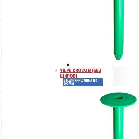
Нормативные
документы
ГОСТ Р 58881-2020, СП 16.13330.2017,
СП 17.13330.2017, СП 28.13330.2017.
Смотрите также:
саморезов KLA для
толстого металла
крепежа Croco
VILPE CROCO B (БЕЗ
Детали
ШИПОВ)
В НАЛИЧИИ ДЛИНА ДО
600 ММ
Артикул
425090
Штук в коробке
250
Высота, мм
90