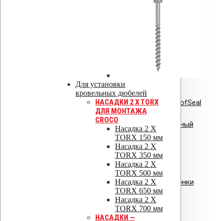
Инструкции по монтажу
Сертификаты
Технические паспорта
Каталоги
Гарантия
Для установки
кровельных дюбелей
НАСАДКИ 2 X TORX
Инструкция по монтажу VILPE RoofSeal
ДЛЯ МОНТАЖА
CROCO
Инструкция: Vilpe Velco плиточный
Насадка 2 X
TORX 150 мм
вентиль.pdf
Насадка 2 X
TORX 350 мм
Насадка 2 X
TORX 500 мм
Насадка 2 X
Инструкция: водосточные воронки
TORX 650 мм
Vilpe AM
Насадка 2 X
TORX 700 мм
НАСАДКИ —