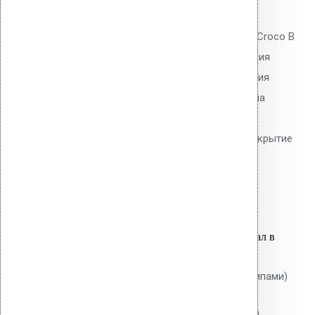
0
out of 5
Телескопический дюбель Vilpe Croco B
250 мм без шипов для скрепления
слоёв теплоизоляции и крепления
мембран. Длина 250 мм, толщина
утеплителя до 220 мм. Гладкий
тарельчатый элемент 50 мм. Покрытие
Ruspert.
31.30
р.
Цена за шт.
Оставить заявку
Вы только что добавили материал в
корзину:
Крепление Croco A 230 мм (с шипами)