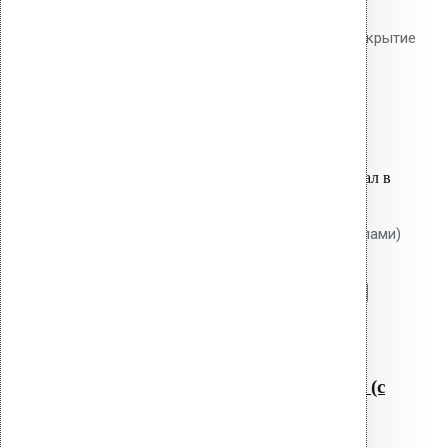
утеплителя до 270 мм. Гладкий
тарельчатый элемент 50 мм. Покрытие
Ruspert.
40.40
р.
Цена за шт.
Оставить заявку
Вы только что добавили материал в
корзину:
Крепление Croco A 80 мм (с шипами)
Перейти в корзину
Продолжить
Читать далее
Быстрый просмотр
Крепление Croco A 80 мм (с
шипами)
0
out of 5