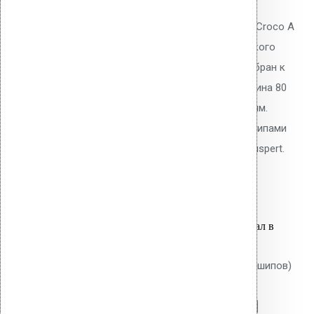
Телескопический дюбель Vilpe Croco A
80 мм с шипами для механического
крепления ПВХ/ТПО/EPDM мембран к
основанию плоской кровли. Длина 80
мм, толщина утеплителя до 50 мм.
Тарельчатый элемент 50 мм с шипами
против проворота. Покрытие Ruspert.
18.50
р.
Цена за шт.
Оставить заявку
Вы только что добавили материал в
корзину:
Крепление Croco B 100 мм (без шипов)
Перейти в корзину
Продолжить