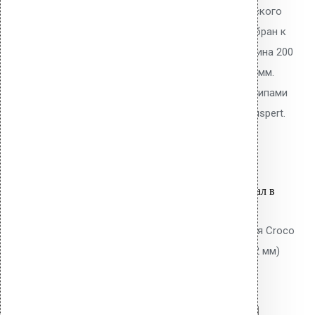
200 мм с шипами для механического
крепления ПВХ/ТПО/EPDM мембран к
основанию плоской кровли. Длина 200
мм, толщина утеплителя до 170 мм.
Тарельчатый элемент 50 мм с шипами
против проворота. Покрытие Ruspert.
28.70
р.
Цена за шт.
Оставить заявку
Вы только что добавили материал в
корзину:
Саморез KLA - 70 NO 1 TORX для Croco
(металлическое основание до 2 мм)
Ruspert
Перейти в корзину
Продолжить