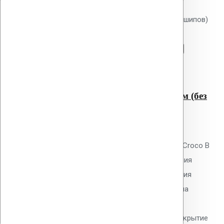
корзину:
Крепление Croco B 200 мм (без шипов)
Перейти в корзину
Продолжить
Читать далее
Быстрый просмотр
Крепление Croco B 200 мм (без
шипов)
0
out of 5
Телескопический дюбель Vilpe Croco B
200 мм без шипов для скрепления
слоёв теплоизоляции и крепления
мембран. Длина 200 мм, толщина
утеплителя до 170 мм. Гладкий
тарельчатый элемент 50 мм. Покрытие