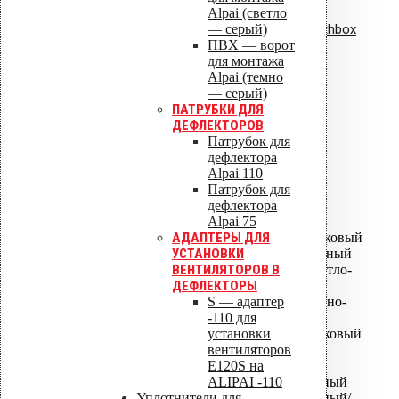
Сертификат соответствия:
Alpai (светло
— серый)
вентиляционная установка Healthbox
ПВХ — ворот
для монтажа
ISO 9001
Alpai (темно
— серый)
ПАТРУБКИ ДЛЯ
ДЕФЛЕКТОРОВ
Патрубок для
ISO 14001
дефлектора
Alpai 110
ALIPAI ДЕФЛЕКТОРЫ
Патрубок для
дефлектора
Alpai 75
ALIPAI-075 дефлектор
АДАПТЕРЫ ДЛЯ
ALIPAI-075 дефлектор коньковый
УСТАНОВКИ
ALIPAI-110 дефлектор - Черный
ВЕНТИЛЯТОРОВ В
ALIPAI-110 дефлектор - Светло-
ДЕФЛЕКТОРЫ
серый
S — адаптер
ALIPAI-110 дефлектор - Темно-
-110 для
серый
установки
ALIPAI-110 дефлектор коньковый
вентиляторов
ALIPAI-14 110 дефлектор
Е120S на
коньковый
ALIPAI -110
ALIPAI-110 дефлектор скатный
Уплотнители для
ALIPAI-110 дефлектор скатный/