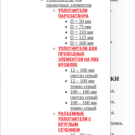
проходных элементов
пологий
УПЛОТНИТЕЛИ
ALIPAI ПВХ -Ворот Светло-
ПАРОЗАТВОРА
серый
D = 50 мм
ALIPAI ПВХ -Ворот Темно-
D = 75 мм
серый
D = 110 мм
ALIPAI-160 дефлектор*
D = 125 мм
ALIPAI-160/620 дефлектор*
D = 160 мм
ALIPAI-160/1000 дефлектор*
УПЛОТНИТЕЛИ ДЛЯ
ALIPAI-160 дефлектор
ПРОХОДНЫХ
коньковый*
ЭЛЕМЕНТОВ НА ПВХ
КРОВЛЯХ
12 – 100 мм
светло серый
ВОДОСТОЧНЫЕ ВОРОНКИ
12 – 100 мм
темно серый
АМ-050 водосточная воронка,
100 – 160 мм
фланец битум
светло серый
АМ-075 водосточная воронка,
100 – 160 мм
фланец битум
темно серый
АМ-110 водосточная воронка,
РАЗЪЕМНЫЕ
фланец битум
УПЛОТНИТЕЛИ С
АМ-110/630 водосточная воронка,
КРУГЛЫМ
фланец битум
СЕЧЕНИЕМ
АМ-160 водосточная воронка,