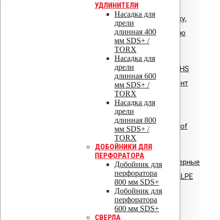
УДЛИНИТЕЛИ
Насадка для
Общая инструкция по монтажу,
дрели
длинная 400
эксплуатации и обслуживанию
мм SDS+ /
VIPLE.pdf
TORX
Насадка для
дрели
Инструкция по монтажу: Vilpe HS
длинная 600
Huopa/State проходной элемент
мм SDS+ /
TORX
Насадка для
дрели
длинная 800
Инструкция по монтажу: Uniroof
мм SDS+ /
TORX
кровельный люк
ДОБОЙНИКИ ДЛЯ
ПЕРФОРАТОРА
Сертификат соответствия: полимерные
Добойник для
перфоратора
стояки и водостоки системы VILPE
800 мм SDS+
Добойник для
Сертификат соответствия:
перфоратора
600 мм SDS+
вентиляторы типа VILPE.pdf
СВЕРЛА