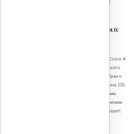
Перейти в корзину
Продолжить
Читать далее
Быстрый просмотр
Крепление Croco A 230 мм (с
шипами)
0
out of 5
Телескопический дюбель Vilpe Croco A
230 мм с шипами для механического
крепления ПВХ/ТПО/EPDM мембран к
основанию плоской кровли. Длина 230
мм, толщина утеплителя до 200 мм.
Тарельчатый элемент 50 мм с шипами
против проворота. Покрытие Ruspert.
33.90
р.
Цена за шт.
Оставить заявку