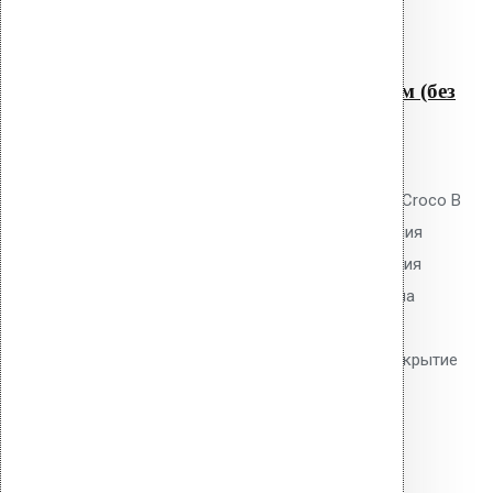
Читать далее
Быстрый просмотр
Крепление Croco B 100 мм (без
шипов)
0
out of 5
Телескопический дюбель Vilpe Croco B
100 мм без шипов для скрепления
слоёв теплоизоляции и крепления
мембран. Длина 100 мм, толщина
утеплителя до 70 мм. Гладкий
тарельчатый элемент 50 мм. Покрытие
Ruspert.
8.60
р.
Цена за шт.
Оставить заявку