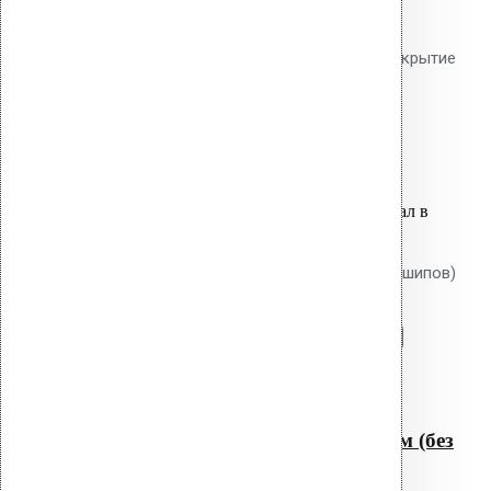
утеплителя до 520 мм. Гладкий
тарельчатый элемент 50 мм. Покрытие
Ruspert.
89.30
р.
Цена за шт.
Оставить заявку
Вы только что добавили материал в
корзину:
Крепление Croco B 250 мм (без шипов)
Перейти в корзину
Продолжить
Читать далее
Быстрый просмотр
Крепление Croco B 250 мм (без
шипов)