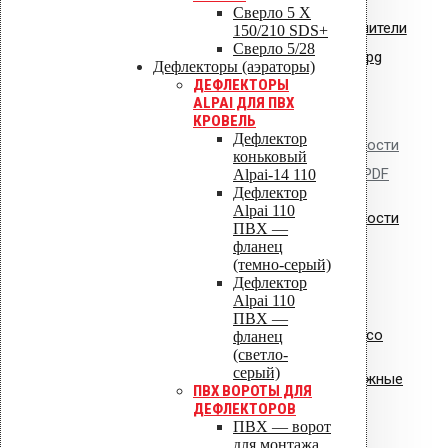
Сверло 5 X
Сертификат соответствия: уплотнители
150/210 SDS+
Сверло 5/28
кровельные из EPDM резины.jpg
Дефлекторы (аэраторы)
ДЕФЛЕКТОРЫ
ALPAI ДЛЯ ПВХ
КРОВЕЛЬ
Дефлектор
Сертификат пожарной безопасности
коньковый
на изделия из полипропилена.PDF
Alpai-14 110
Дефлектор
Alpai 110
Сертификат пожарной безопасности
ПВХ —
фланец
на уплотнители из резины
(темно-серый)
Дефлектор
Alpai 110
ПВХ —
Сертификат соответствия Croco
фланец
(светло-
серый)
Сертификат соответствия: крепежные
ПВХ ВОРОТЫ ДЛЯ
элементы
ДЕФЛЕКТОРОВ
ПВХ — ворот
для монтажа