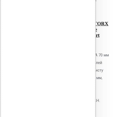
Читать далее
Быстрый просмотр
Саморез KLA – 70 NO 1 TORX
для Croco (металлическое
основание до 2 мм) Ruspert
0
out of 5
Самонарезающий винт Vilpe KLA 70 мм
NO 1 TORX для крепления дюбелей
Croco к металлическому профлисту
толщиной до 2 мм. Диаметр 6,3 мм,
сверлоконечный наконечник.
Покрытие Ruspert. Несущая
способность на вырыв: 0,8-1,2 кН.
10.80
р.
Цена за шт.