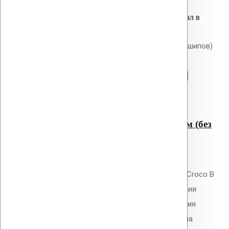
Вы только что добавили материал в
корзину:
Крепление Croco B 300 мм (без шипов)
Перейти в корзину
Продолжить
Читать далее
Быстрый просмотр
Крепление Croco B 300 мм (без
шипов)
0
out of 5
Телескопический дюбель Vilpe Croco B
300 мм без шипов для скрепления
слоёв теплоизоляции и крепления
мембран. Длина 300 мм, толщина