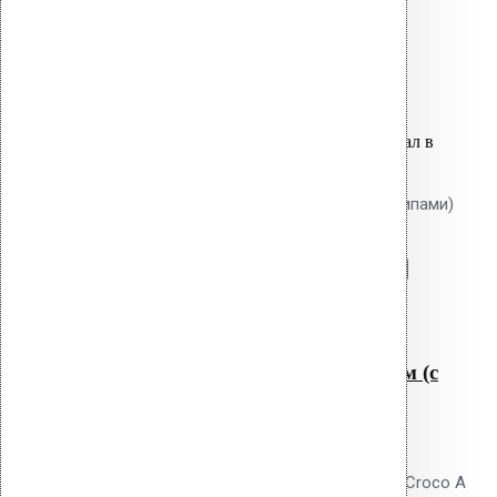
Ruspert.
24.40
р.
Цена за шт.
Оставить заявку
Вы только что добавили материал в
корзину:
Крепление Croco A 200 мм (с шипами)
Перейти в корзину
Продолжить
Читать далее
Быстрый просмотр
Крепление Croco A 200 мм (с
шипами)
0
out of 5
Телескопический дюбель Vilpe Croco A