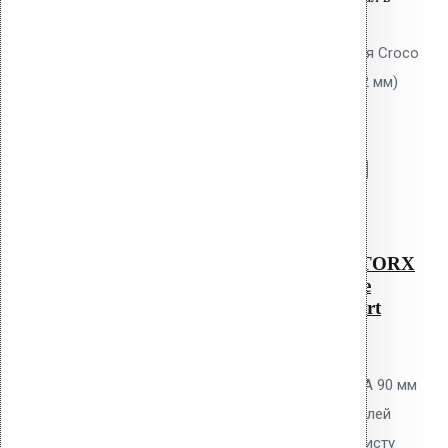
корзину:
Саморез KLA - 90 NO 1 TORX для Croco
(металлическое основание до 2 мм)
Ruspert
Перейти в корзину
Продолжить
Читать далее
Быстрый просмотр
Саморез KLA – 90 NO 1 TORX
для Croco (металлическое
основание до 2 мм) Ruspert
0
out of 5
Самонарезающий винт Vilpe KLA 90 мм
NO 1 TORX для крепления дюбелей
Croco к металлическому профлисту