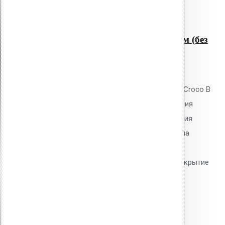
Читать далее
Быстрый просмотр
Крепление Croco B 500 мм (без
шипов)
0
out of 5
Телескопический дюбель Vilpe Croco B
500 мм без шипов для скрепления
слоёв теплоизоляции и крепления
мембран. Длина 500 мм, толщина
утеплителя до 470 мм. Гладкий
тарельчатый элемент 50 мм. Покрытие
Ruspert.
79.40
р.
Цена за шт.
Оставить заявку