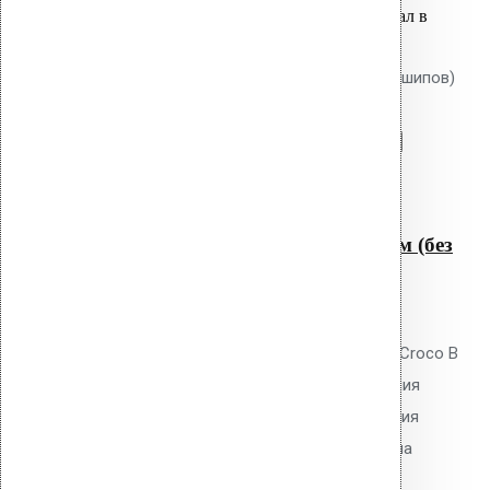
Вы только что добавили материал в
корзину:
Крепление Croco B 550 мм (без шипов)
Перейти в корзину
Продолжить
Читать далее
Быстрый просмотр
Крепление Croco B 550 мм (без
шипов)
0
out of 5
Телескопический дюбель Vilpe Croco B
550 мм без шипов для скрепления
слоёв теплоизоляции и крепления
мембран. Длина 550 мм, толщина
утеплителя до 520 мм. Гладкий