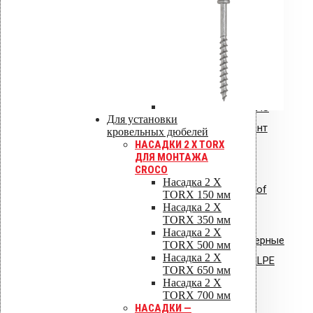
Общая инструкция по монтажу,
эксплуатации и обслуживанию
VIPLE.pdf
Инструкция по монтажу: Vilpe HS
Для установки
Huopa/State проходной элемент
кровельных дюбелей
НАСАДКИ 2 X TORX
ДЛЯ МОНТАЖА
CROCO
Насадка 2 X
Инструкция по монтажу: Uniroof
TORX 150 мм
Насадка 2 X
кровельный люк
TORX 350 мм
Насадка 2 X
Сертификат соответствия: полимерные
TORX 500 мм
Насадка 2 X
стояки и водостоки системы VILPE
TORX 650 мм
Насадка 2 X
Сертификат соответствия:
TORX 700 мм
НАСАДКИ —
вентиляторы типа VILPE.pdf