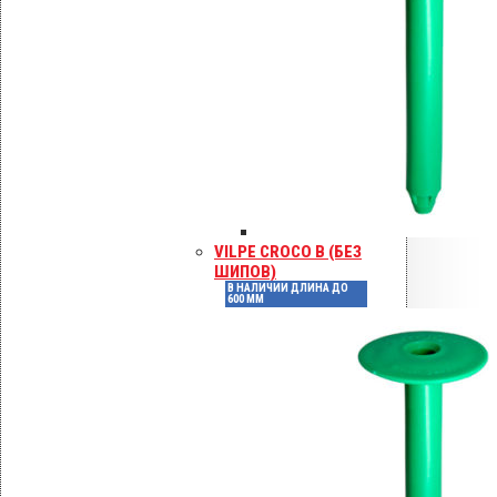
Высота, мм
50
Ruspert 3-
Защитное
покрытие
слойное
Тип основания
Бетон
VILPE CROCO B (БЕЗ
Отзывы
ШИПОВ)
В НАЛИЧИИ ДЛИНА ДО
600 ММ
Отзывов пока нет.
Будьте первым, кто оставил
отзыв на «Шуруп по бетону
TX 25 – 6.3 x 50 для Croco A/B
покрытие Ruspert»