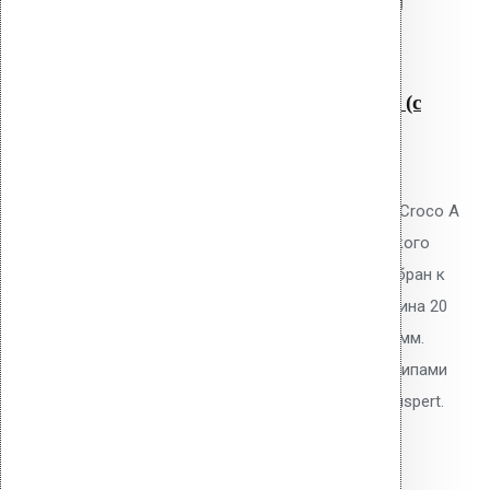
Читать далее
Быстрый просмотр
Крепление Croco A 20 мм (с
шипами)
0
out of 5
Телескопический дюбель Vilpe Croco A
20 мм с шипами для механического
крепления ПВХ/ТПО/EPDM мембран к
основанию плоской кровли. Длина 20
мм, толщина утеплителя до -10 мм.
Тарельчатый элемент 50 мм с шипами
против проворота. Покрытие Ruspert.
11.80
р.
Цена за шт.
Оставить заявку