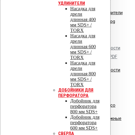
УДЛИНИТЕЛИ
Насадка для
Сертификат соответствия: уплотнители
дрели
длинная 400
кровельные из EPDM резины.jpg
мм SDS+ /
TORX
Насадка для
дрели
длинная 600
Сертификат пожарной безопасности
мм SDS+ /
на изделия из полипропилена.PDF
TORX
Насадка для
дрели
Сертификат пожарной безопасности
длинная 800
на уплотнители из резины
мм SDS+ /
TORX
ДОБОЙНИКИ ДЛЯ
ПЕРФОРАТОРА
Добойник для
Сертификат соответствия Croco
перфоратора
800 мм SDS+
Добойник для
Сертификат соответствия: крепежные
перфоратора
элементы
600 мм SDS+
СВЕРЛА