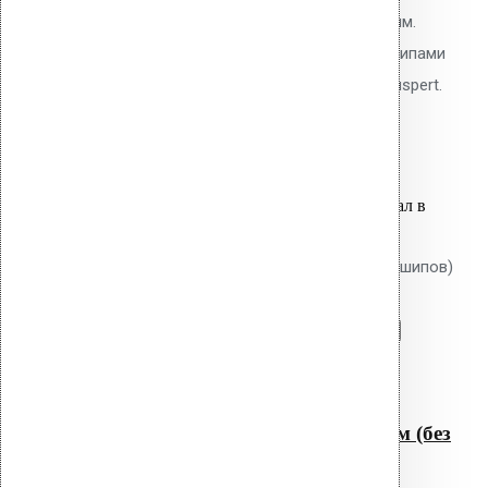
мм, толщина утеплителя до 70 мм.
Тарельчатый элемент 50 мм с шипами
против проворота. Покрытие Ruspert.
9.40
р.
Цена за шт.
Оставить заявку
Вы только что добавили материал в
корзину:
Крепление Croco B 230 мм (без шипов)
Перейти в корзину
Продолжить
Читать далее
Быстрый просмотр
Крепление Croco B 230 мм (без
шипов)