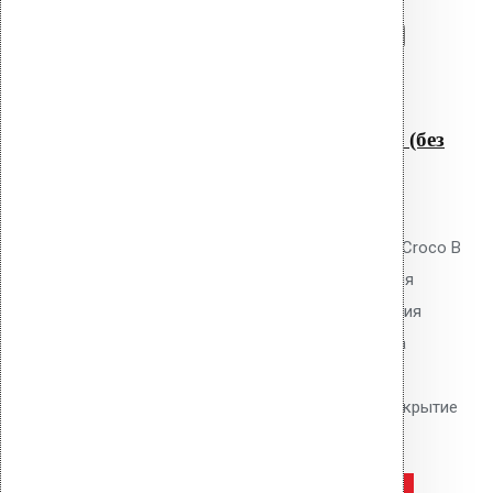
Перейти в корзину
Продолжить
Читать далее
Быстрый просмотр
Крепление Croco B 20 мм (без
шипов)
0
out of 5
Телескопический дюбель Vilpe Croco B
20 мм без шипов для скрепления
слоёв теплоизоляции и крепления
мембран. Длина 20 мм, толщина
утеплителя до -10 мм. Гладкий
тарельчатый элемент 50 мм. Покрытие
Ruspert.