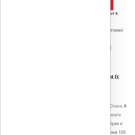
Оставить заявку
Цена за шт.
Вы только что добавили материал в
корзину:
Крепление Croco A 100 мм (с шипами)
Перейти в корзину
Продолжить
Читать далее
Быстрый просмотр
Крепление Croco A 100 мм (с
шипами)
0
out of 5
Телескопический дюбель Vilpe Croco A
100 мм с шипами для механического
крепления ПВХ/ТПО/EPDM мембран к
основанию плоской кровли. Длина 100