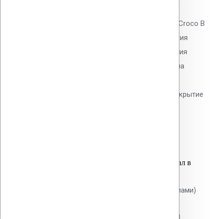
0
out of 5
Телескопический дюбель Vilpe Croco B
230 мм без шипов для скрепления
слоёв теплоизоляции и крепления
мембран. Длина 230 мм, толщина
утеплителя до 200 мм. Гладкий
тарельчатый элемент 50 мм. Покрытие
Ruspert.
28.60
р.
Цена за шт.
Оставить заявку
Вы только что добавили материал в
корзину:
Крепление Croco A 20 мм (с шипами)
Перейти в корзину
Продолжить