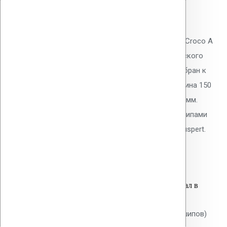
шипами)
0
out of 5
Телескопический дюбель Vilpe Croco A
150 мм с шипами для механического
крепления ПВХ/ТПО/EPDM мембран к
основанию плоской кровли. Длина 150
мм, толщина утеплителя до 120 мм.
Тарельчатый элемент 50 мм с шипами
против проворота. Покрытие Ruspert.
21.90
р.
Цена за шт.
Оставить заявку
Вы только что добавили материал в
корзину:
Крепление Croco B 20 мм (без шипов)