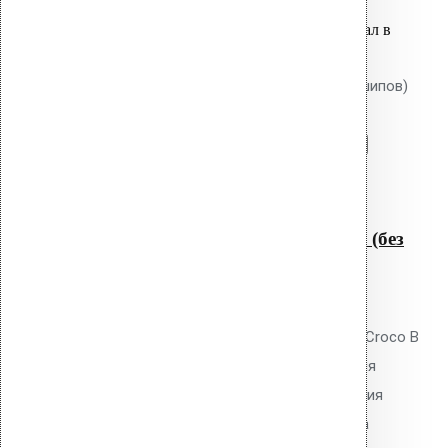
Вы только что добавили материал в
корзину:
Крепление Croco B 80 мм (без шипов)
Перейти в корзину
Продолжить
Читать далее
Быстрый просмотр
Крепление Croco B 80 мм (без
шипов)
0
out of 5
Телескопический дюбель Vilpe Croco B
80 мм без шипов для скрепления
слоёв теплоизоляции и крепления
мембран. Длина 80 мм, толщина