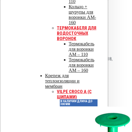
110
используется насадка 2 X TORX.
Кольцо +
шурупы для
Требуется предварительное
воронки AM-
160
засверливание сверлом 5 мм.
ТЕРМОКАБЕЛЯ ДЛЯ
ВОДОСТОЧНЫХ
Нормативные
ВОРОНОК
документы
Термокабель
для воронки
AM – 110
ГОСТ 33762-2016, СП 63.13330.2018,
Термокабель
для воронки
ГОСТ Р 58881-2020.
AM – 160
Крепеж для
Детали
теплоизоляции и
мембран
VILPE CROCO A (С
ШИПАМИ)
Артикул
672050
В НАЛИЧИИ ДЛИНА ДО
300 ММ
Штук в коробке
250