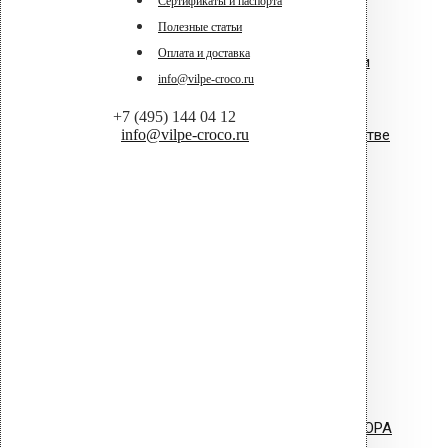
Сертификаты и паспорта
Полезные статьи
Оплата и доставка
Vilpe - система вентиляции и
info@vilpe-croco.ru
воздухообмена.pdf
+7 (495) 144 04 12
info@vilpe-croco.ru
Vilpe в коттеджном строительстве
Vilpe для плоских и пологих
кровель.pdf
Буклет - ПВХ Ворот Alpai
ПВХ уплотнитель Vilpe.pdf
Vilpe PVC Collar - ворот для HUOPA