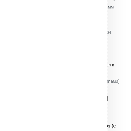
толщиной до 2 мм. Диаметр 6,3 мм,
сверлоконечный наконечник.
Покрытие Ruspert. Несущая
способность на вырыв: 0,8-1,2 кН.
17.10
р.
Цена за шт.
Оставить заявку
Вы только что добавили материал в
корзину:
Крепление Croco A 150 мм (с шипами)
Перейти в корзину
Продолжить
Читать далее
Быстрый просмотр
Крепление Croco A 150 мм (с