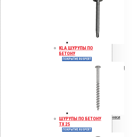
Инструкции по монтажу
Сертификаты
Технические паспорта
Каталоги
Гарантия
KLA ШУРУПЫ ПО
БЕТОНУ
ПОКРЫТИЕ RUSPERT
Инструкция по монтажу VILPE RoofSeal
Инструкция: Vilpe Velco плиточный
вентиль.pdf
Инструкция: водосточные воронки
ШУРУПЫ ПО БЕТОНУ
TX 25
Vilpe AM
ПОКРЫТИЕ RUSPERT