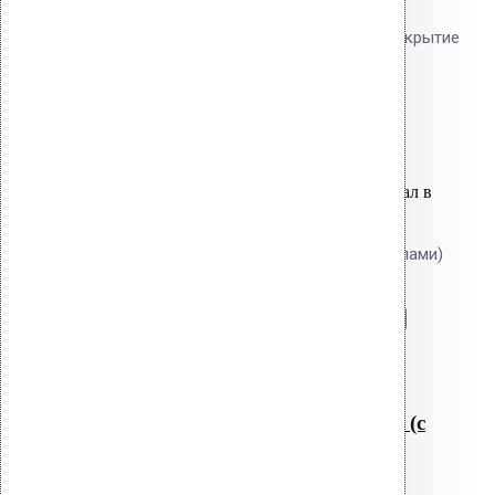
утеплителя до 50 мм. Гладкий
тарельчатый элемент 50 мм. Покрытие
Ruspert.
8.00
р.
Цена за шт.
Оставить заявку
Вы только что добавили материал в
корзину:
Крепление Croco A 80 мм (с шипами)
Перейти в корзину
Продолжить
Читать далее
Быстрый просмотр
Крепление Croco A 80 мм (с
шипами)
0
out of 5