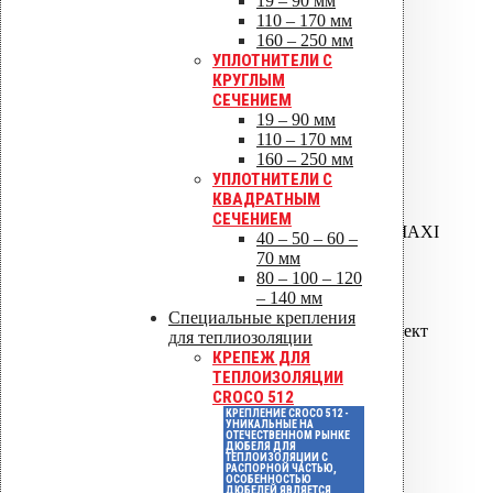
19 – 90 мм
АМ-160 термокабель*
110 – 170 мм
160 – 250 мм
РЕЗИНОВЫЕ
УПЛОТНИТЕЛИ С
УПЛОТНИТЕЛИ ДЛЯ
КРУГЛЫМ
СЕЧЕНИЕМ
МЕТАЛЛИЧЕСКИХ
19 – 90 мм
КРОВЕЛЬ
110 – 170 мм
160 – 250 мм
ROOFSEAL -1 12 -90
УПЛОТНИТЕЛИ С
ROOFSEAL -2 75 -150
КВАДРАТНЫМ
ROOFSEAL -3 110 -200
СЕЧЕНИЕМ
ROOFSEAL -4(7),5(8),6(9),MAXI
40 – 50 – 60 –
VILPE ROOFSEAL-1,2,3
70 мм
комплект
80 – 100 – 120
ROOFSEAL -4(7),5(8),6(9)
– 140 мм
комплект
Специальные крепления
RETROFIT -1 10 -100 комплект
для теплиозоляции
КРЕПЕЖ ДЛЯ
РЕЗИНОВЫЕ
ТЕПЛОИЗОЛЯЦИИ
УПЛОТНИТЕЛИ ДЛЯ
CROCO 512
КРЕПЛЕНИЕ CROCO 512 -
БИТУМНЫХ КРОВЕЛЬ
УНИКАЛЬНЫЕ НА
ОТЕЧЕСТВЕННОМ РЫНКЕ
ДЮБЕЛЯ ДЛЯ
ТЕПЛОИЗОЛЯЦИИ С
NO -1 000 -040 FELT -
РАСПОРНОЙ ЧАСТЬЮ,
ОСОБЕННОСТЬЮ
ROOFSEAL уплотнитель
ДЮБЕЛЕЙ ЯВЛЯЕТСЯ