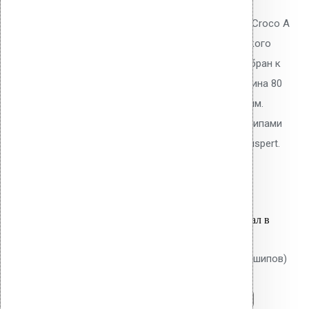
Телескопический дюбель Vilpe Croco A
80 мм с шипами для механического
крепления ПВХ/ТПО/EPDM мембран к
основанию плоской кровли. Длина 80
мм, толщина утеплителя до 50 мм.
Тарельчатый элемент 50 мм с шипами
против проворота. Покрытие Ruspert.
18.50
р.
Цена за шт.
Оставить заявку
Вы только что добавили материал в
корзину:
Крепление Croco B 500 мм (без шипов)
Перейти в корзину
Продолжить