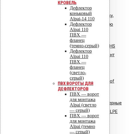
КРОВЕЛЬ
Дефлектор
коньковый
Общая инструкция по монтажу,
Alpai-14 110
Дефлектор
эксплуатации и обслуживанию
Alpai 110
VIPLE.pdf
ПВХ —
фланец
(темно-серый)
Инструкция по монтажу: Vilpe HS
Дефлектор
Huopa/State проходной элемент
Alpai 110
ПВХ —
фланец
(светло-
серый)
Инструкция по монтажу: Uniroof
ПВХ ВОРОТЫ ДЛЯ
ДЕФЛЕКТОРОВ
кровельный люк
ПВХ — ворот
для монтажа
Сертификат соответствия: полимерные
Alpai (светло
— серый)
стояки и водостоки системы VILPE
ПВХ — ворот
для монтажа
Сертификат соответствия:
Alpai (темно
— серый)
вентиляторы типа VILPE.pdf