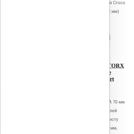
Саморез KLA - 70 NO 1 TORX для Croco
(металлическое основание до 2 мм)
Ruspert
Перейти в корзину
Продолжить
Читать далее
Быстрый просмотр
Саморез KLA – 70 NO 1 TORX
для Croco (металлическое
основание до 2 мм) Ruspert
0
out of 5
Самонарезающий винт Vilpe KLA 70 мм
NO 1 TORX для крепления дюбелей
Croco к металлическому профлисту
толщиной до 2 мм. Диаметр 6,3 мм,