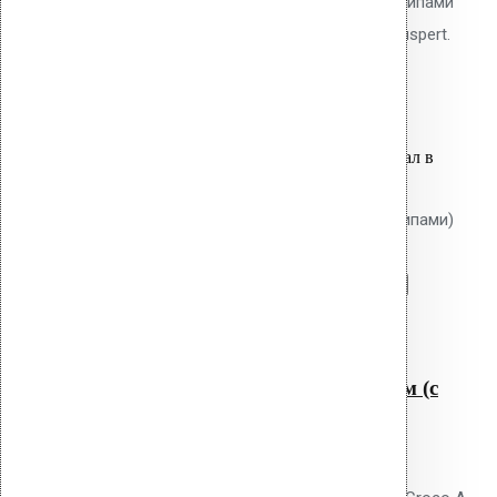
Тарельчатый элемент 50 мм с шипами
против проворота. Покрытие Ruspert.
35.50
р.
Цена за шт.
Оставить заявку
Вы только что добавили материал в
корзину:
Крепление Croco A 230 мм (с шипами)
Перейти в корзину
Продолжить
Читать далее
Быстрый просмотр
Крепление Croco A 230 мм (с
шипами)
0
out of 5