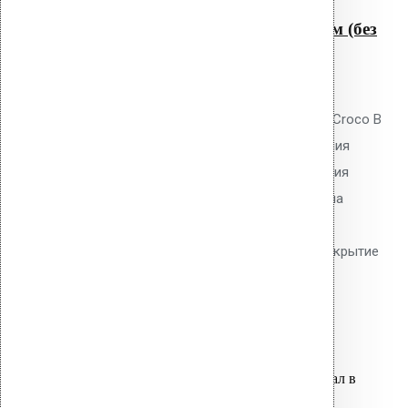
Крепление Croco B 300 мм (без
шипов)
0
out of 5
Телескопический дюбель Vilpe Croco B
300 мм без шипов для скрепления
слоёв теплоизоляции и крепления
мембран. Длина 300 мм, толщина
утеплителя до 270 мм. Гладкий
тарельчатый элемент 50 мм. Покрытие
Ruspert.
40.40
р.
Цена за шт.
Оставить заявку
Вы только что добавили материал в
корзину: