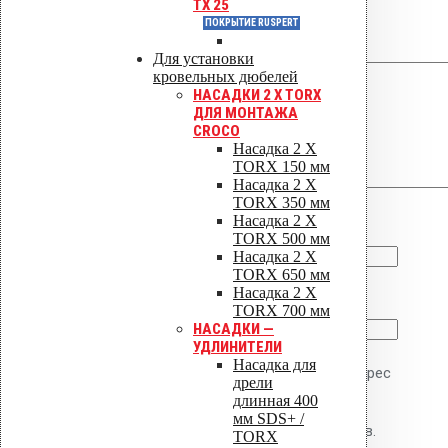
TX 25
Ваша оценка
ПОКРЫТИЕ RUSPERT
Ваш отзыв
*
Для установки
кровельных дюбелей
НАСАДКИ 2 X TORX
ДЛЯ МОНТАЖА
CROCO
Насадка 2 X
TORX 150 мм
Насадка 2 X
TORX 350 мм
Насадка 2 X
Имя
*
TORX 500 мм
Насадка 2 X
TORX 650 мм
Насадка 2 X
Email
*
TORX 700 мм
НАСАДКИ —
УДЛИНИТЕЛИ
Насадка для
Сохранить моё имя, email и адрес
дрели
длинная 400
сайта в этом браузере для
мм SDS+ /
последующих моих комментариев.
TORX