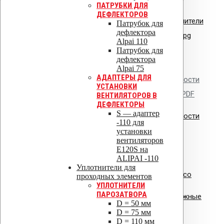
ПАТРУБКИ ДЛЯ
ДЕФЛЕКТОРОВ
Сертификат соответствия: уплотнители
Патрубок для
дефлектора
кровельные из EPDM резины.jpg
Alpai 110
Патрубок для
дефлектора
Alpai 75
АДАПТЕРЫ ДЛЯ
Сертификат пожарной безопасности
УСТАНОВКИ
на изделия из полипропилена.PDF
ВЕНТИЛЯТОРОВ В
ДЕФЛЕКТОРЫ
S — адаптер
Сертификат пожарной безопасности
-110 для
на уплотнители из резины
установки
вентиляторов
Е120S на
ALIPAI -110
Уплотнители для
Сертификат соответствия Croco
проходных элементов
УПЛОТНИТЕЛИ
ПАРОЗАТВОРА
Сертификат соответствия: крепежные
D = 50 мм
элементы
D = 75 мм
D = 110 мм