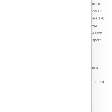
170 мм с шипами для механического
крепления ПВХ/ТПО/EPDM мембран к
основанию плоской кровли. Длина 170
мм, толщина утеплителя до 140 мм.
Тарельчатый элемент 50 мм с шипами
против проворота. Покрытие Ruspert.
26.30
р.
Цена за шт.
Оставить заявку
Вы только что добавили материал в
корзину:
Крепление Croco B 300 мм (без шипов)
Перейти в корзину
Продолжить
Читать далее
Быстрый просмотр