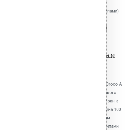
Крепление Croco A 100 мм (с шипами)
Перейти в корзину
Продолжить
Читать далее
Быстрый просмотр
Крепление Croco A 100 мм (с
шипами)
0
out of 5
Телескопический дюбель Vilpe Croco A
100 мм с шипами для механического
крепления ПВХ/ТПО/EPDM мембран к
основанию плоской кровли. Длина 100
мм, толщина утеплителя до 70 мм.
Тарельчатый элемент 50 мм с шипами