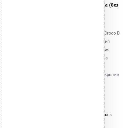
Крепление Croco B 250 мм (без
шипов)
0
out of 5
Телескопический дюбель Vilpe Croco B
250 мм без шипов для скрепления
слоёв теплоизоляции и крепления
мембран. Длина 250 мм, толщина
утеплителя до 220 мм. Гладкий
тарельчатый элемент 50 мм. Покрытие
Ruspert.
31.30
р.
Цена за шт.
Оставить заявку
Вы только что добавили материал в
корзину: