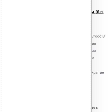
Быстрый просмотр
Крепление Croco B 200 мм (без
шипов)
0
out of 5
Телескопический дюбель Vilpe Croco B
200 мм без шипов для скрепления
слоёв теплоизоляции и крепления
мембран. Длина 200 мм, толщина
утеплителя до 170 мм. Гладкий
тарельчатый элемент 50 мм. Покрытие
Ruspert.
24.40
р.
Цена за шт.
Оставить заявку
Вы только что добавили материал в
корзину: