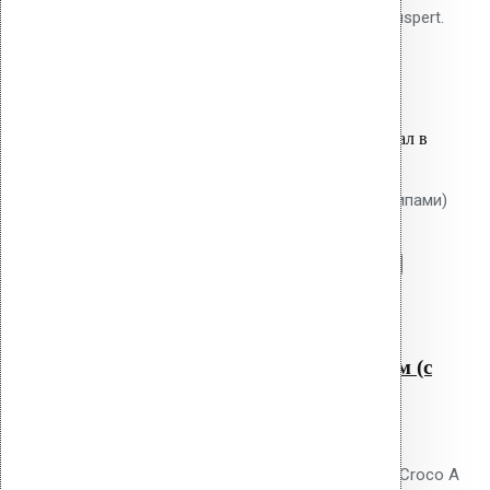
против проворота. Покрытие Ruspert.
9.40
р.
Цена за шт.
Оставить заявку
Вы только что добавили материал в
корзину:
Крепление Croco A 170 мм (с шипами)
Перейти в корзину
Продолжить
Читать далее
Быстрый просмотр
Крепление Croco A 170 мм (с
шипами)
0
out of 5
Телескопический дюбель Vilpe Croco A