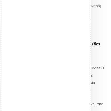
Крепление Croco B 80 мм (без шипов)
Перейти в корзину
Продолжить
Читать далее
Быстрый просмотр
Крепление Croco B 80 мм (без
шипов)
0
out of 5
Телескопический дюбель Vilpe Croco B
80 мм без шипов для скрепления
слоёв теплоизоляции и крепления
мембран. Длина 80 мм, толщина
утеплителя до 50 мм. Гладкий
тарельчатый элемент 50 мм. Покрытие