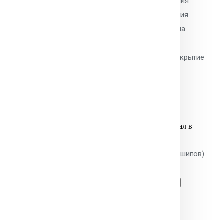
450 мм без шипов для скрепления
слоёв теплоизоляции и крепления
мембран. Длина 450 мм, толщина
утеплителя до 420 мм. Гладкий
тарельчатый элемент 50 мм. Покрытие
Ruspert.
72.50
р.
Цена за шт.
Оставить заявку
Вы только что добавили материал в
корзину:
Крепление Croco B 250 мм (без шипов)
Перейти в корзину
Продолжить
Читать далее
Быстрый просмотр