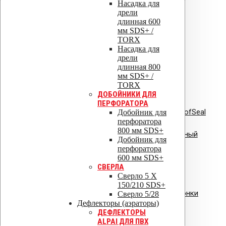
Насадка для
дрели
длинная 600
мм SDS+ /
Инструкции по монтажу
TORX
Сертификаты
Насадка для
Технические паспорта
дрели
Каталоги
длинная 800
Гарантия
мм SDS+ /
TORX
ДОБОЙНИКИ ДЛЯ
ПЕРФОРАТОРА
Инструкция по монтажу VILPE RoofSeal
Добойник для
перфоратора
800 мм SDS+
Инструкция: Vilpe Velco плиточный
Добойник для
перфоратора
вентиль.pdf
600 мм SDS+
СВЕРЛА
Сверло 5 X
150/210 SDS+
Инструкция: водосточные воронки
Сверло 5/28
Дефлекторы (аэраторы)
Vilpe AM
ДЕФЛЕКТОРЫ
ALPAI ДЛЯ ПВХ