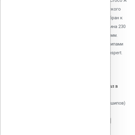
Телескопический дюбель Vilpe Croco A
230 мм с шипами для механического
крепления ПВХ/ТПО/EPDM мембран к
основанию плоской кровли. Длина 230
мм, толщина утеплителя до 200 мм.
Тарельчатый элемент 50 мм с шипами
против проворота. Покрытие Ruspert.
33.90
р.
Цена за шт.
Оставить заявку
Вы только что добавили материал в
корзину:
Крепление Croco B 200 мм (без шипов)
Перейти в корзину
Продолжить
Читать далее