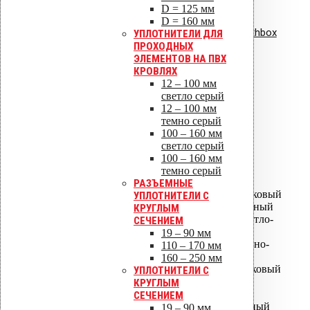
D = 125 мм
Сертификат соответствия:
D = 160 мм
вентиляционная установка Healthbox
УПЛОТНИТЕЛИ ДЛЯ
ПРОХОДНЫХ
ЭЛЕМЕНТОВ НА ПВХ
ISO 9001
КРОВЛЯХ
12 – 100 мм
светло серый
12 – 100 мм
темно серый
ISO 14001
100 – 160 мм
светло серый
ALIPAI ДЕФЛЕКТОРЫ
100 – 160 мм
темно серый
ALIPAI-075 дефлектор
РАЗЪЕМНЫЕ
ALIPAI-075 дефлектор коньковый
УПЛОТНИТЕЛИ С
ALIPAI-110 дефлектор - Черный
КРУГЛЫМ
ALIPAI-110 дефлектор - Светло-
СЕЧЕНИЕМ
серый
19 – 90 мм
ALIPAI-110 дефлектор - Темно-
110 – 170 мм
серый
160 – 250 мм
ALIPAI-110 дефлектор коньковый
УПЛОТНИТЕЛИ С
ALIPAI-14 110 дефлектор
КРУГЛЫМ
коньковый
СЕЧЕНИЕМ
ALIPAI-110 дефлектор скатный
19 – 90 мм