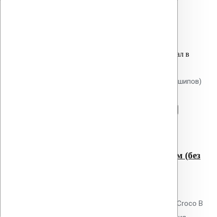
Ruspert.
8.00
р.
Цена за шт.
Оставить заявку
Вы только что добавили материал в
корзину:
Крепление Croco B 450 мм (без шипов)
Перейти в корзину
Продолжить
Читать далее
Быстрый просмотр
Крепление Croco B 450 мм (без
шипов)
0
out of 5
Телескопический дюбель Vilpe Croco B