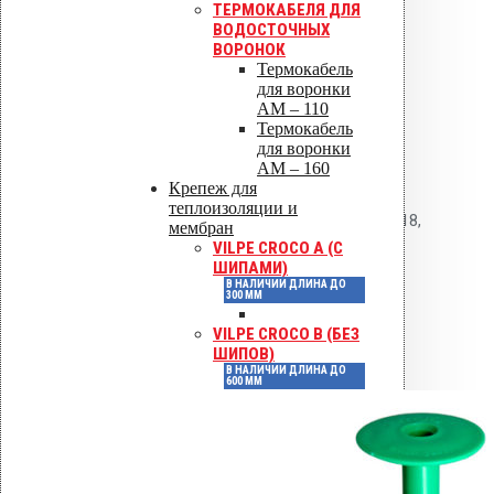
ТЕРМОКАБЕЛЯ ДЛЯ
используется насадка 2 X TORX.
ВОДОСТОЧНЫХ
ВОРОНОК
Требуется предварительное
Термокабель
засверливание сверлом 5 мм.
для воронки
AM – 110
Термокабель
Нормативные
для воронки
документы
AM – 160
Крепеж для
теплоизоляции и
ГОСТ 33762-2016, СП 63.13330.2018,
мембран
VILPE CROCO A (С
ГОСТ Р 58881-2020.
ШИПАМИ)
В НАЛИЧИИ ДЛИНА ДО
300 ММ
Детали
VILPE CROCO B (БЕЗ
ШИПОВ)
В НАЛИЧИИ ДЛИНА ДО
Артикул
672120
600 ММ
Штук в коробке
250