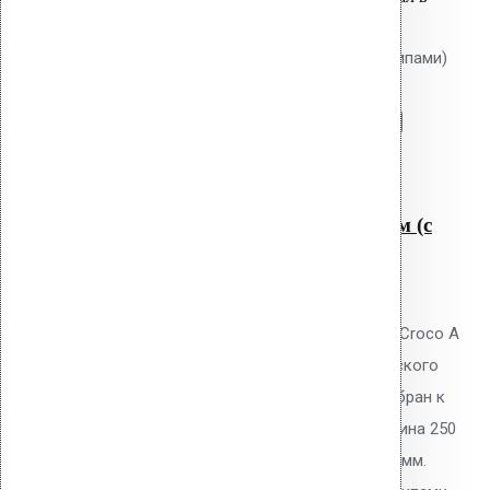
корзину:
Крепление Croco A 250 мм (с шипами)
Перейти в корзину
Продолжить
Читать далее
Быстрый просмотр
Крепление Croco A 250 мм (с
шипами)
0
out of 5
Телескопический дюбель Vilpe Croco A
250 мм с шипами для механического
крепления ПВХ/ТПО/EPDM мембран к
основанию плоской кровли. Длина 250
мм, толщина утеплителя до 220 мм.